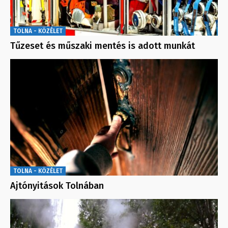
TOLNA - KÖZÉLET
Tűzeset és műszaki mentés is adott munkát
TOLNA - KÖZÉLET
Ajtónyitások Tolnában