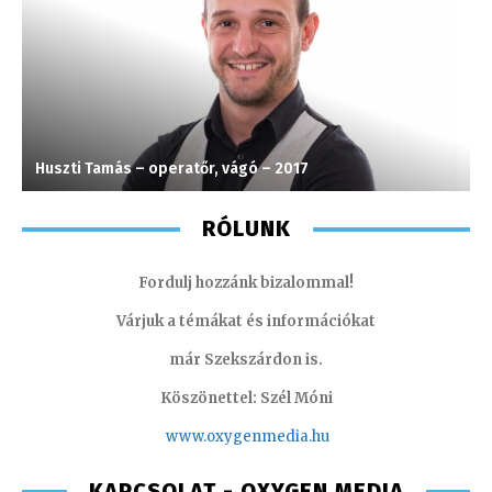
Huszti Tamás – operatőr, vágó – 2017
P
RÓLUNK
Fordulj hozzánk bizalommal!
Várjuk a témákat és információkat
már Szekszárdon is.
Köszönettel: Szél Móni
www.oxygenmedia.hu
KAPCSOLAT - OXYGEN MEDIA