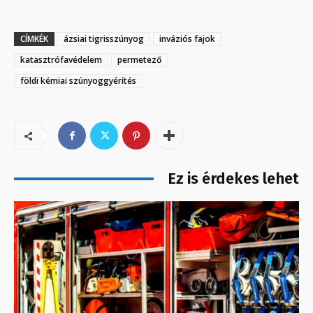
CÍMKÉK
ázsiai tigrisszúnyog
inváziós fajok
katasztrófavédelem
permetező
földi kémiai szúnyoggyérítés
Ez is érdekes lehet