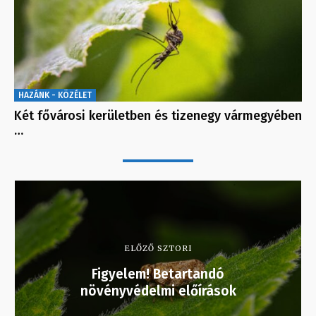
HAZÁNK - KÖZÉLET
Két fővárosi kerületben és tizenegy vármegyében
…
ELŐZŐ SZTORI
Figyelem! Betartandó
növényvédelmi előírások