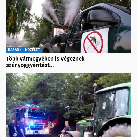
HAZÁNK - KÖZÉLET
Több vármegyében is végeznek
szúnyoggyérítést…