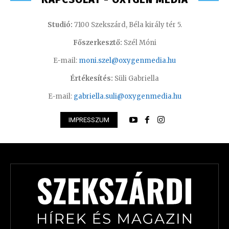
Studió:
7100 Szekszárd, Béla király tér 5.
Főszerkesztő:
Szél Móni
E-mail:
moni.szel@oxygenmedia.hu
Értékesítés:
Süli Gabriella
E-mail:
gabriella.suli@oxygenmedia.hu
IMPRESSZUM