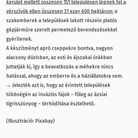
kerület mellett összesen 151 településen lépnek fel a
vérszívók ellen összesen 31 ezer 600 hektáron;
a
szakemberek a települések lakott részein platós
gépjárműre szerelt permetező berendezésekkel
gyérítenek.
A készítményt apró cseppekre bontva, nagyon
alacsony dózisban, az esti és éjszakai órákban
juttatják ki, így a beavatkozás a méhekre nincs
hatással, ahogy az emberre és a háziállatokra sem.
→ Jelezték azt is, hogy az érintett települések
többségén az inváziós fajok – főleg az ázsiai
tigrisszúnyog – térhódítása észlelhető.
(Illusztráció: Pixabay)