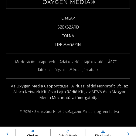
CÍMLAP
SZEKSZÁRD
TOLNA
LIFE MAGAZIN
Moderációs alapelvek
Adatkezelési tájékoztató
ÁSZF
Játékszabályzat
Médiaajánlatunk
Az Oxygen Media Csoport tagjai: A Plusz Rádió Nonprofit Kft., az
Alisca Network Kft. és a Lajta Rádió Kft., az MTVA és a Magyar
Média Mecanatúra támogatottja.
©
2026
- Szekszárdi Hírek és Magazin. Minden jog fenntartva.
Címlap
Frissítések
Közösség