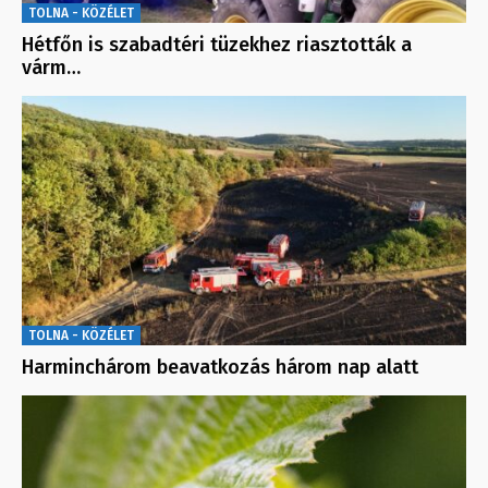
TOLNA - KÖZÉLET
Hétfőn is szabadtéri tüzekhez riasztották a
várm…
TOLNA - KÖZÉLET
Harminchárom beavatkozás három nap alatt