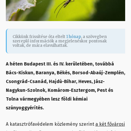
Cikkünk frissítése óta eltelt
1 hónap
, a szövegben
szereplő információk a megjelenéskor pontosak
voltak, de mára elavulhattak.
A héten Budapest III. és IV. kerületében, továbbá
Bács-Kiskun, Baranya, Békés, Borsod-Abaúj-Zemplén,
Csongrád-Csanád, Hajdú-Bihar, Heves, Jász-
Nagykun-Szolnok, Komárom-Esztergom, Pest és
Tolna vármegyében lesz földi kémiai
szúnyoggyérítés.
A katasztrófavédelem közlemény szerint
a két fővárosi