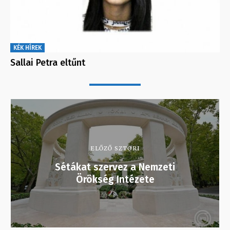
KÉK HÍREK
Sallai Petra eltűnt
ELŐZŐ SZTORI
Sétákat szervez a Nemzeti
Örökség Intézete