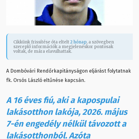
Cikkünk frissítése óta eltelt
2 hónap
, a szövegben
szereplő információk a megjelenéskor pontosak
voltak, de mára elavulhattak.
A Dombóvári Rendőrkapitányságon eljárást folytatnak
fk. Orsós László eltűnése kapcsán.
A 16 éves fiú, aki a kapospulai
lakásotthon lakója, 2026. május
7-én engedély nélkül távozott a
lakásotthonból. Azóta