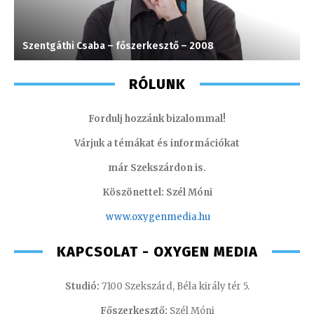
Szentgáthi Csaba – főszerkesztő – 2008
H
RÓLUNK
Fordulj hozzánk bizalommal!
Várjuk a témákat és információkat
már Szekszárdon is.
Köszönettel: Szél Móni
www.oxygenmedia.hu
KAPCSOLAT - OXYGEN MEDIA
Studió:
7100 Szekszárd, Béla király tér 5.
Főszerkesztő:
Szél Móni