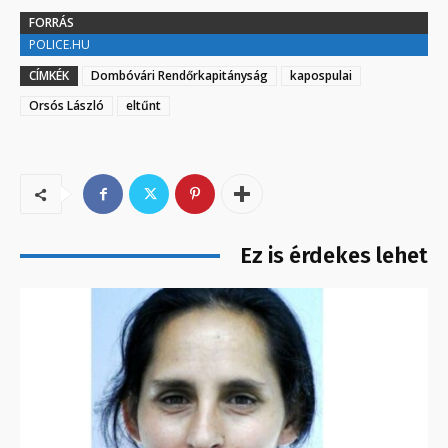
FORRÁS
POLICE.HU
CÍMKÉK
Dombóvári Rendőrkapitányság
kapospulai
Orsós László
eltűnt
Ez is érdekes lehet