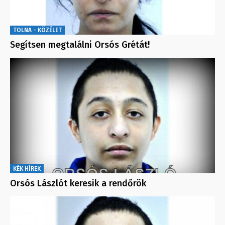
TOLNA - KÖZÉLET
Segítsen megtalálni Orsós Grétát!
KÉK HÍREK
Orsós Lászlót keresik a rendőrök