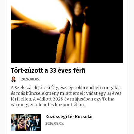
Tört-zúzott a 33 éves férfi
2026.08.05.
A Szekszárdi Járási Ügyészség többrendbeli rongálás
és más bűncselekmény miatt emelt vádat egy 33 éves
férfi ellen. A vádlott 2025. év májusában egy Tolna
vármegyei település központjában...
Közösségi tér Kocsolán
2026.08.05.