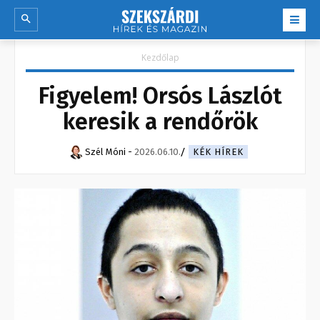
Kezdőlap
Figyelem! Orsós Lászlót
keresik a rendőrök
Szél Móni
-
2026.06.10.
KÉK HÍREK