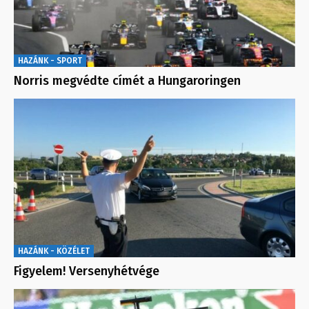
HAZÁNK - SPORT
Norris megvédte címét a Hungaroringen
HAZÁNK - KÖZÉLET
Figyelem! Versenyhétvége