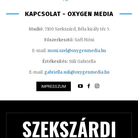
KAPCSOLAT - OXYGEN MEDIA
Studió:
7100 Szekszárd, Béla király tér 5.
Főszerkesztő:
Szél Móni
E-mail:
moni.szel@oxygenmedia.hu
Értékesítés:
Süli Gabriella
E-mail:
gabriella.suli@oxygenmedia.hu
IMPRESSZUM