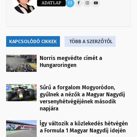
ADATLAP
KAPCSOLÓDÓ CIKKEK
TÖBB A SZERZŐTŐL
Norris megvédte címét a
Hungaroringen
Sűrű a forgalom Mogyoródon,
gyűlnek a nézők a Magyar Nagydíj
versenyhétvégéjének második
napjára
Így változik a közlekedés hétvégén
a Formula 1 Magyar Nagydíj idején