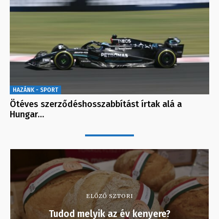
HAZÁNK - SPORT
Ötéves szerződéshosszabbítást írtak alá a
Hungar…
ELŐZŐ SZTORI
Tudod melyik az év kenyere?