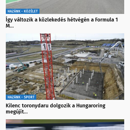
HAZÁNK - KÖZÉLET
Így változik a közlekedés hétvégén a Formula 1
M…
HAZÁNK - SPORT
Kilenc toronydaru dolgozik a Hungaroring
megújít…