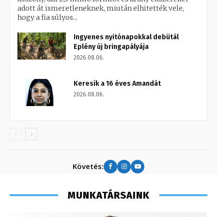
adott át ismeretleneknek, miután elhitették vele,
hogy a fia súlyos...
Ingyenes nyitónapokkal debütál
Eplény új bringapályája
2026.08.06.
Keresik a 16 éves Amandát
2026.08.06.
Követés:
MUNKATÁRSAINK