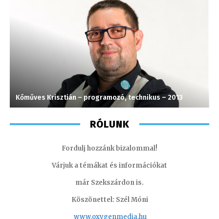
Kőműves Krisztián – programozó, technikus – 2013
M
RÓLUNK
Fordulj hozzánk bizalommal!
Várjuk a témákat és információkat
már Szekszárdon is.
Köszönettel: Szél Móni
www.oxygenmedia.hu