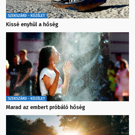
SZEKSZÁRD - KÖZÉLET
Kissé enyhül a hőség
SZEKSZÁRD - KÖZÉLET
Marad az embert próbáló hőség