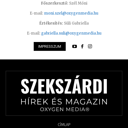
Főszerkesztő:
Szél Móni
E-mail:
moni.szel@oxygenmedia.hu
Értékesítés:
Süli Gabriella
E-mail:
gabriella.suli@oxygenmedia.hu
IMPRESSZUM
CÍMLAP