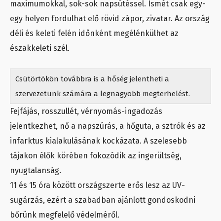
maximumokkal, sok-sok napsütéssel. Ismét csak egy-
egy helyen fordulhat elő rövid zápor, zivatar. Az ország
déli és keleti felén időnként megélénkülhet az
északkeleti szél.
Csütörtökön továbbra is a hőség jelentheti a
szervezetünk számára a legnagyobb megterhelést.
Fejfájás, rosszullét, vérnyomás-ingadozás
jelentkezhet, nő a napszúrás, a hőguta, a sztrók és az
infarktus kialakulásának kockázata. A szelesebb
tájakon élők körében fokozódik az ingerültség,
nyugtalanság.
11 és 15 óra között országszerte erős lesz az UV-
sugárzás, ezért a szabadban ajánlott gondoskodni
bőrünk megfelelő védelméről.