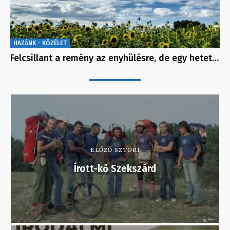
HAZÁNK - KÖZÉLET
Felcsillant a remény az enyhülésre, de egy hetet…
ELŐZŐ SZTORI
Írott-kő Szekszárd