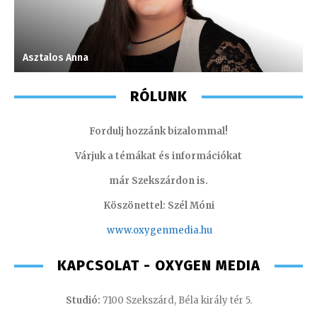
Asztalos Anna
V
RÓLUNK
Fordulj hozzánk bizalommal!
Várjuk a témákat és információkat
már Szekszárdon is.
Köszönettel: Szél Móni
www.oxygenmedia.hu
KAPCSOLAT - OXYGEN MEDIA
Studió:
7100 Szekszárd, Béla király tér 5.