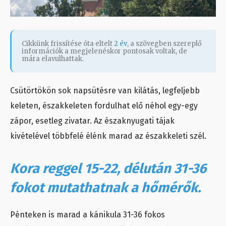
Cikkünk frissítése óta eltelt
2 év
, a szövegben szereplő
információk a megjelenéskor pontosak voltak, de
mára elavulhattak.
Csütörtökön sok napsütésre van kilátás, legfeljebb
keleten, északkeleten fordulhat elő néhol egy-egy
zápor, esetleg zivatar. Az északnyugati tájak
kivételével többfelé élénk marad az északkeleti szél.
Kora reggel 15-22, délután 31-36
fokot mutathatnak a hőmérők.
Pénteken is marad a kánikula 31-36 fokos