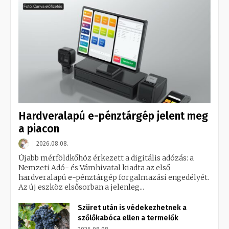
Hardveralapú e-pénztárgép jelent meg
a piacon
2026.08.08.
Újabb mérföldkőhöz érkezett a digitális adózás: a
Nemzeti Adó- és Vámhivatal kiadta az első
hardveralapú e-pénztárgép forgalmazási engedélyét.
Az új eszköz elsősorban a jelenleg...
Szüret után is védekezhetnek a
szőlőkabóca ellen a termelők