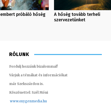
 embert próbáló hőség
A hőség tovább terheli
szervezetünket
RÓLUNK
Fordulj hozzánk bizalommal!
Várjuk a témákat és információkat
már Szekszárdon is.
Köszönettel: Szél Móni
www.oxygenmedia.hu