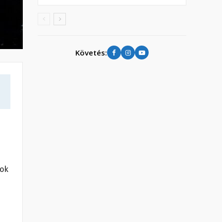
Követés:
rok