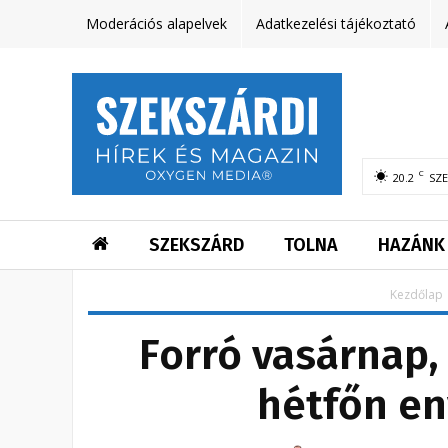
Moderációs alapelvek
Adatkezelési tájékoztató
C
20.2
SZ
SZEKSZÁRD
TOLNA
HAZÁNK
Kezdőlap
Forró vasárnap, 
hétfőn en