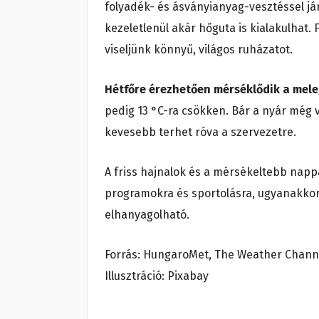
folyadék- és ásványianyag-vesztéssel já
kezeletlenül akár hőguta is kialakulhat.
viseljünk könnyű, világos ruházatot.
Hétfőre érezhetően mérséklődik a mel
pedig 13 °C-ra csökken. Bár a nyár még 
kevesebb terhet róva a szervezetre.
A friss hajnalok és a mérsékeltebb nap
programokra és sportolásra, ugyanakkor
elhanyagolható.
Forrás: HungaroMet, The Weather Chann
Illusztráció: Pixabay