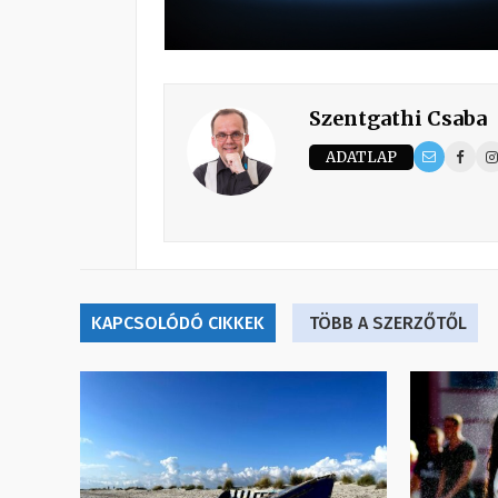
Szentgathi Csaba
ADATLAP
KAPCSOLÓDÓ CIKKEK
TÖBB A SZERZŐTŐL