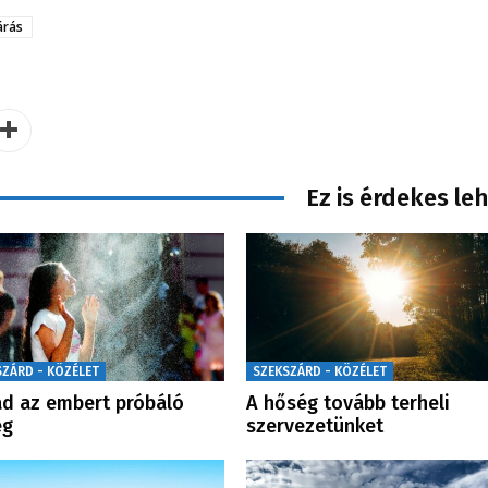
árás
Ez is érdekes le
SZÁRD - KÖZÉLET
SZEKSZÁRD - KÖZÉLET
d az embert próbáló
A hőség tovább terheli
ég
szervezetünket