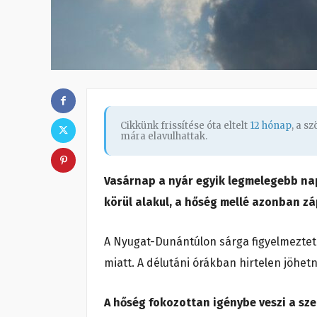
Cikkünk frissítése óta eltelt
12 hónap
, a s
mára elavulhattak.
Vasárnap a nyár egyik legmelegebb nap
körül alakul, a hőség mellé azonban zá
A Nyugat-Dunántúlon sárga figyelmeztet
miatt. A délutáni órákban hirtelen jöhetn
A hőség fokozottan igénybe veszi a sze