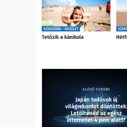
SZEKSZÁRD - KÖZÉLET
SZEK
Tetőzik a kánikula
Hétf
ELŐZŐ SZTORI
Japán tudósok új
világrekordot döntöttek
Letöltenéd az egész
internetet 4 perc alatt?