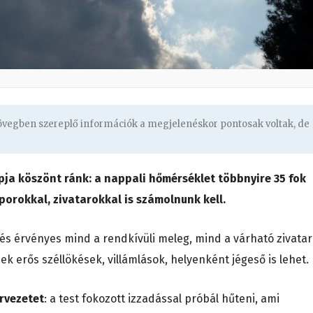
zövegben szereplő információk a megjelenéskor pontosak voltak, de
ja köszönt ránk: a nappali hőmérséklet többnyire 35 fok
porokkal, zivatarokkal is számolnunk kell.
és érvényes mind a rendkívüli meleg, mind a várható zivata
ek erős széllökések, villámlások, helyenként jégeső is lehet.
rvezetet
: a test fokozott izzadással próbál hűteni, ami