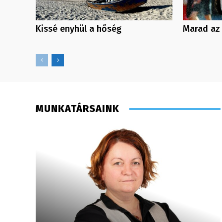
Kissé enyhül a hőség
Marad az
MUNKATÁRSAINK