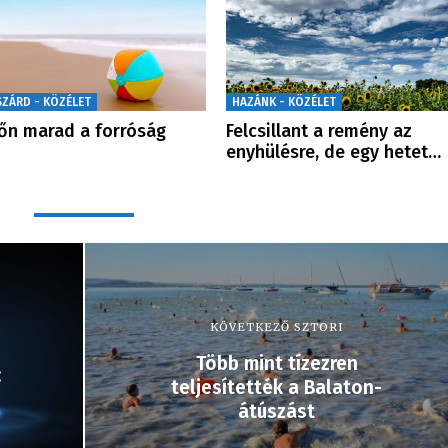
SZÁRD - KÖZÉLET
HAZÁNK - KÖZÉLET
őn marad a forróság
Felcsillant a remény az
enyhülésre, de egy hetet…
KÖVETKEZŐ SZTORI
Több mint tízezren
:
teljesítették a Balaton-
átúszást