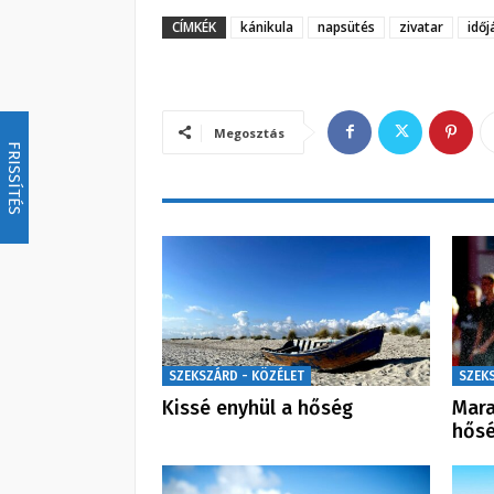
CÍMKÉK
kánikula
napsütés
zivatar
időj
Megosztás
FRISSÍTÉS
SZEKSZÁRD - KÖZÉLET
SZEK
Kissé enyhül a hőség
Mara
hős