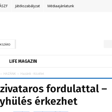
ÁSZF
Játékszabályzat
Médiaajánlatunk
EKSZÁRD
LIFE MAGAZIN
HAZÁNK
Hazánk - Közélet
zivataros fordulattal –
yhülés érkezhet