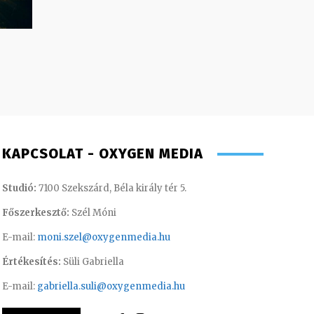
KAPCSOLAT - OXYGEN MEDIA
Studió:
7100 Szekszárd, Béla király tér 5.
Főszerkesztő:
Szél Móni
E-mail:
moni.szel@oxygenmedia.hu
Értékesítés:
Süli Gabriella
E-mail:
gabriella.suli@oxygenmedia.hu