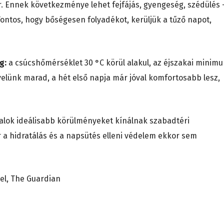
r. Ennek következménye lehet fejfájás, gyengeség, szédülés 
 Fontos, hogy bőségesen folyadékot, kerüljük a tűző napot,
eg:
a csúcshőmérséklet 30 °C körül alakul, az éjszakai minim
velünk marad, a hét első napja már jóval komfortosabb lesz,
palok ideálisabb körülményeket kínálnak szabadtéri
 a hidratálás és a napsütés elleni védelem ekkor sem
el, The Guardian