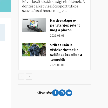
következő köztársasági elnökének. A
döntést a képviselőcsoport titkos
szavazással hozta meg. A...
Hardveralapú e-
pénztárgép jelent
meg a piacon
a
2026.08.08.
Szüret után is
védekezhetnek a
szőlőkabóca ellen a
termelők
2026.08.08.
Követés: