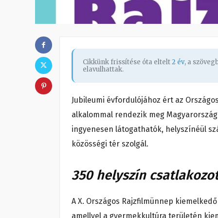
Cikkünk frissítése óta eltelt
2 év
, a szöve
elavulhattak.
Jubileumi évfordulójához ért az Országo
alkalommal rendezik meg Magyarország 
ingyenesen látogathatók, helyszínéül sz
közösségi tér szolgál.
350 helyszín csatlakozo
A X. Országos Rajzfilmünnep kiemelkedő
amellyel a gyermekkultúra területén kie