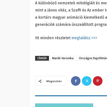
A különböző nemzetek mitológiáit és mes
mint a János vitéz, a Szaffi és Az ember
a kortárs magyar animáció kiemelkedő alk
generációk számára összeállított progr
Itt minden részletet
megtalálsz >>>
CÍMKÉK
Marék Veronika
Országos Rajzfilmü
Megosztás