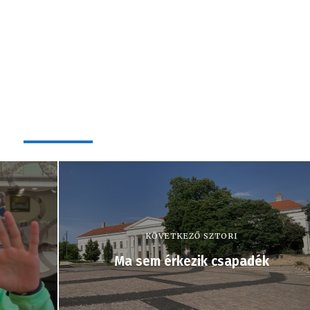
KÖVETKEZŐ SZTORI
Ma sem érkezik csapadék