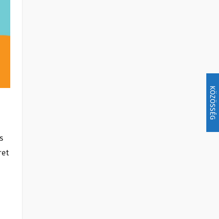
KÖZÖSSÉG
s
ret