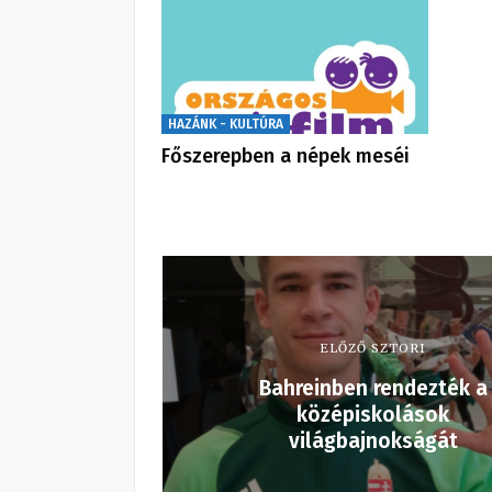
HAZÁNK - KULTÚRA
Főszerepben a népek meséi
ELŐZŐ SZTORI
Bahreinben rendezték a
középiskolások
világbajnokságát