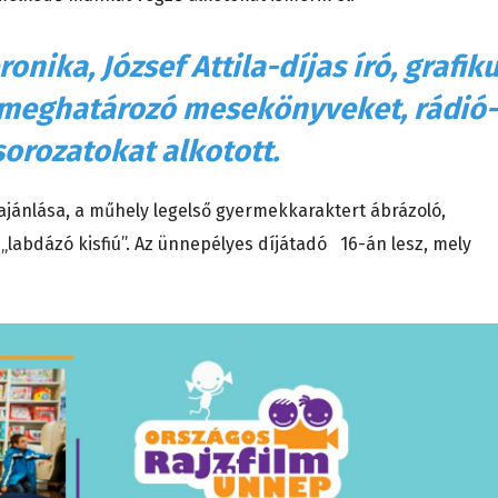
onika, József Attila-díjas író, grafiku
 meghatározó mesekönyveket, rádió-
sorozatokat alkotott.
lajánlása, a műhely legelső gyermekkaraktert ábrázoló,
 „labdázó kisfiú”. Az ünnepélyes díjátadó 16-án lesz, mely