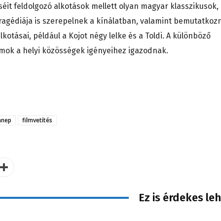
éit feldolgozó alkotások mellett olyan magyar klasszikusok,
 tragédiája is szerepelnek a kínálatban, valamint bemutatkoz
otásai, például a Kojot négy lelke és a Toldi. A különböző
amok a helyi közösségek igényeihez igazodnak.
nnep
filmvetítés
Ez is érdekes le