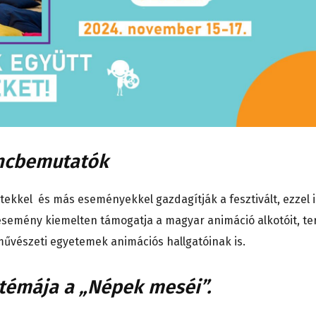
ncbemutatók
tekkel és más eseményekkel gazdagítják a fesztivált, ezzel i
 esemény kiemelten támogatja a magyar animáció alkotóit, te
 művészeti egyetemek animációs hallgatóinak is.
 témája a „Népek meséi”.