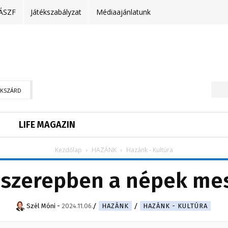
ÁSZF
Játékszabályzat
Médiaajánlatunk
EKSZÁRD
LIFE MAGAZIN
Kezdőlap
HAZÁNK
Hazánk - Kultúra
szerepben a népek me
Szél Móni
-
2024.11.06.
HAZÁNK
HAZÁNK - KULTÚRA