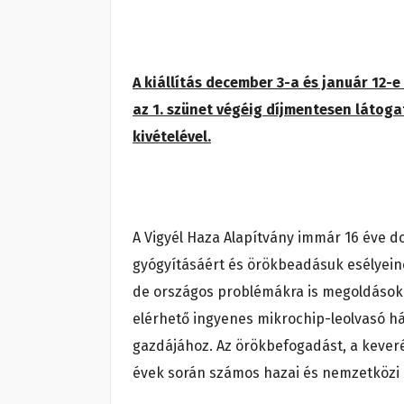
A kiállítás december 3-a és január 12-
az 1. szünet végéig díjmentesen láto
kivételével.
A Vigyél Haza Alapítvány immár 16 éve do
gyógyításáért és örökbeadásuk esélyein
de országos problémákra is megoldásokat
elérhető ingyenes mikrochip-leolvasó hál
gazdájához. Az örökbefogadást, a kever
évek során számos hazai és nemzetközi k