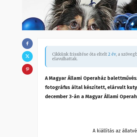
Cikkünk frissítése óta eltelt
2 év
, a szöve
elavulhattak.
A Magyar Állami Operaház balettművész
fotográfus által készített, elárvult ku
december 3-án a Magyar Állami Operah
A kiállítás az álla