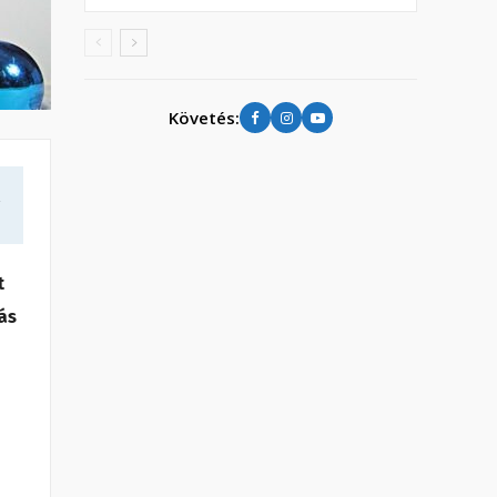
Követés:
a
t
ás