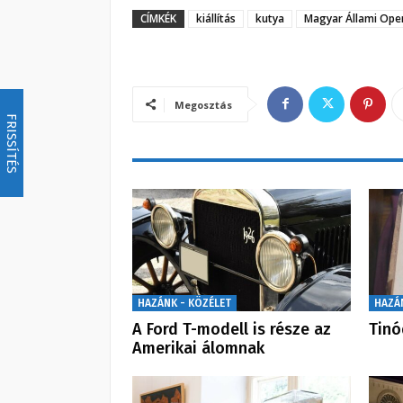
CÍMKÉK
kiállítás
kutya
Magyar Állami Ope
Megosztás
FRISSÍTÉS
HAZÁNK - KÖZÉLET
HAZÁ
A Ford T-modell is része az
Tinó
Amerikai álomnak