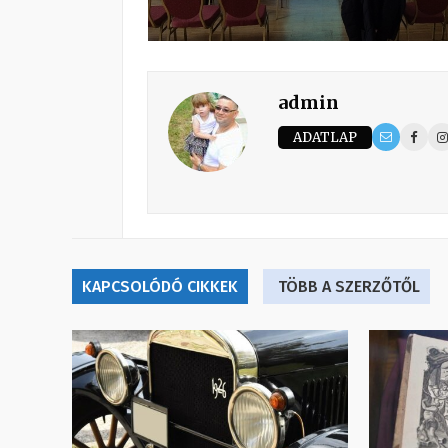
admin
ADATLAP
KAPCSOLÓDÓ CIKKEK
TÖBB A SZERZŐTŐL