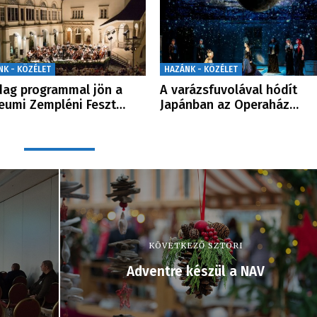
NK - KÖZÉLET
HAZÁNK - KÖZÉLET
ag programmal jön a
A varázsfuvolával hódít
leumi Zempléni Feszt…
Japánban az Operaház…
KÖVETKEZŐ SZTORI
Adventre készül a NAV