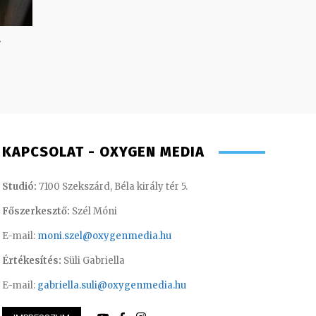
a
KAPCSOLAT - OXYGEN MEDIA
Studió:
7100 Szekszárd, Béla király tér 5.
Főszerkesztő:
Szél Móni
E-mail:
moni.szel@oxygenmedia.hu
Értékesítés:
Süli Gabriella
E-mail:
gabriella.suli@oxygenmedia.hu