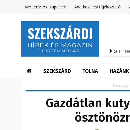
Moderációs alapelvek
Adatkezelési tájékoztató
C
23.5
SZ
SZEKSZÁRD
TOLNA
HAZÁNK
Kezdőlap
Gazdátlan kut
ösztönöz