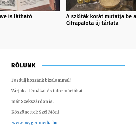
ve is látható
A szkíták korát mutatja be 
Cifrapalota új tárlata
RÓLUNK
Fordulj hozzánk bizalommal!
Várjuk a témákat és információkat
már Szekszárdon is.
Köszönettel: Szél Móni
www.oxygenmedia.hu