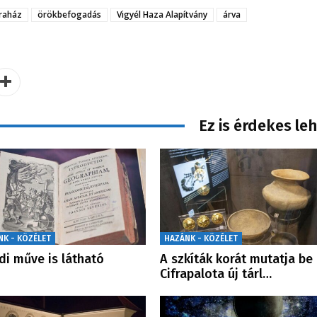
raház
örökbefogadás
Vigyél Haza Alapítvány
árva
Ez is érdekes le
NK - KÖZÉLET
HAZÁNK - KÖZÉLET
di műve is látható
A szkíták korát mutatja be
Cifrapalota új tárl…