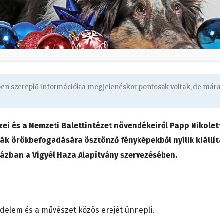
gben szereplő információk a megjelenéskor pontosak voltak, de már
ei és a Nemzeti Balettintézet növendékeiről Papp Nikolet
tyák örökbefogadására ösztönző fényképekből nyílik kiállít
ázban a Vigyél Haza Alapítvány szervezésében.
tvédelem és a művészet közös erejét ünnepli.