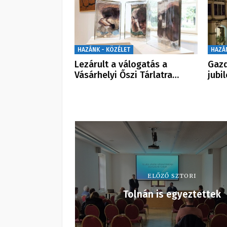
HAZÁNK - KÖZÉLET
HAZÁ
Lezárult a válogatás a
Gazd
Vásárhelyi Őszi Tárlatra…
jubi
ELŐZŐ SZTORI
Tolnán is egyeztettek