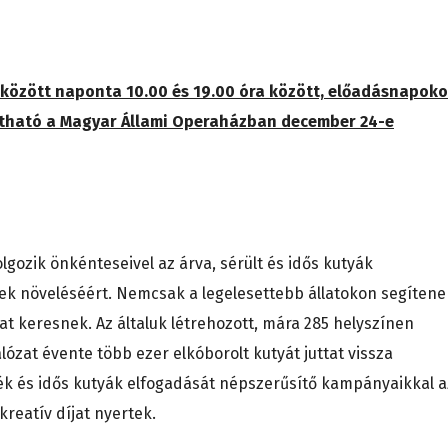
e között naponta 10.00 és 19.00 óra között, előadásnapok
gatható a Magyar Állami Operaházban december 24-e
lgozik önkénteseivel az árva, sérült és idős kutyák
ek növeléséért. Nemcsak a legelesettebb állatokon segítene
 keresnek. Az általuk létrehozott, mára 285 helyszínen
ózat évente több ezer elkóborolt kutyát juttat vissza
ék és idős kutyák elfogadását népszerűsítő kampányaikkal a
reatív díjat nyertek.