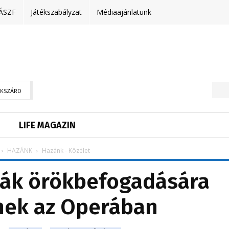
ÁSZF
Játékszabályzat
Médiaajánlatunk
EKSZÁRD
LIFE MAGAZIN
HAZÁNK
Hazánk - Közélet
yák örökbefogadására
nek az Operában