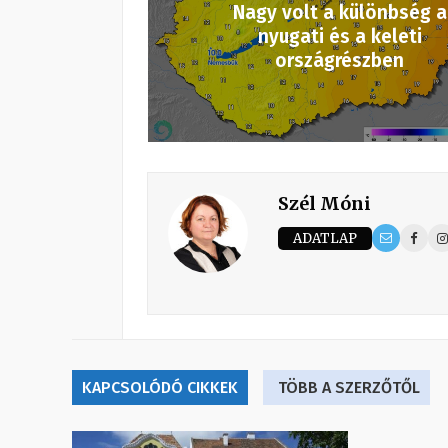
Nagy volt a különbség a
nyugati és a keleti
országrészben
Szél Móni
ADATLAP
KAPCSOLÓDÓ CIKKEK
TÖBB A SZERZŐTŐL