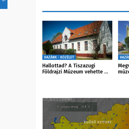
HAZÁNK - KÖZÉLET
HAZÁ
Hallottad? A Tiszazugi
Megv
Földrajzi Múzeum vehette …
múz
ELŐZŐ SZTORI