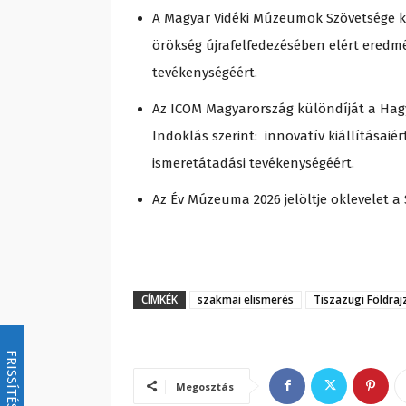
A Magyar Vidéki Múzeumok Szövetsége kül
örökség újrafelfedezésében elért eredm
tevékenységéért.
Az ICOM Magyarország különdíját a Ha
Indoklás szerint: innovatív kiállításai
ismeretátadási tevékenységéért.
Az Év Múzeuma 2026 jelöltje oklevelet 
CÍMKÉK
szakmai elismerés
Tiszazugi Földra
FRISSÍTÉS
Megosztás