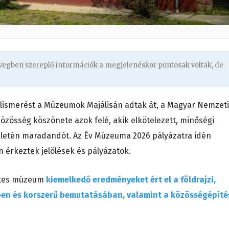
övegben szereplő információk a megjelenéskor pontosak voltak, de
elismerést a Múzeumok Majálisán adtak át, a Magyar Nemzeti
zösség köszönete azok felé, akik elkötelezett, minőségi
ületén maradandót. Az Év Múzeuma 2026 pályázatra idén
 érkeztek jelölések és pályázatok.
ertes múzeum
kiemelkedő eredményeket ért el a földrajzi,
ben és korszerű bemutatásában, valamint a közösségépíté