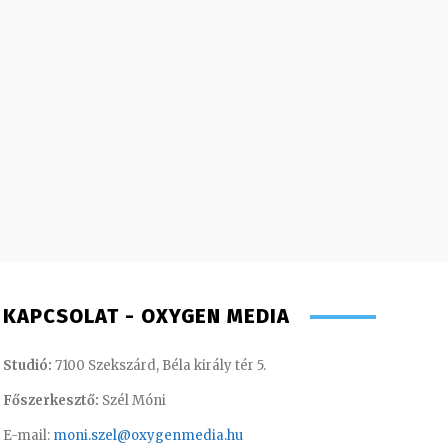
KAPCSOLAT - OXYGEN MEDIA
Studió:
7100 Szekszárd, Béla király tér 5.
Főszerkesztő:
Szél Móni
E-mail:
moni.szel@oxygenmedia.hu