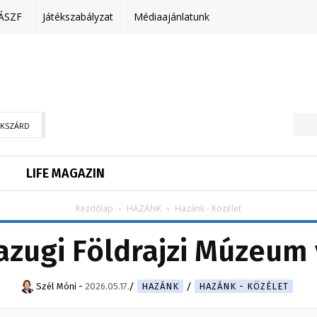
ÁSZF
Játékszabályzat
Médiaajánlatunk
EKSZÁRD
LIFE MAGAZIN
Kezdőlap
HAZÁNK
Hazánk - Közélet
azugi Földrajzi Múzeum 
Szél Móni
-
2026.05.17.
HAZÁNK
HAZÁNK - KÖZÉLET