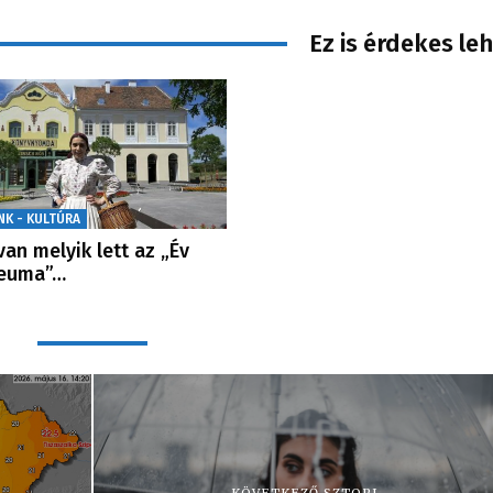
Ez is érdekes le
NK - KULTÚRA
an melyik lett az „Év
euma”…