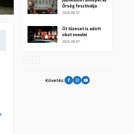
Jubileumot ünnepel az
Őrség fesztiválja
2026.08.07.
Öt tűzeset is adott
okot vonulni
2026.08.07.
Követés:
s