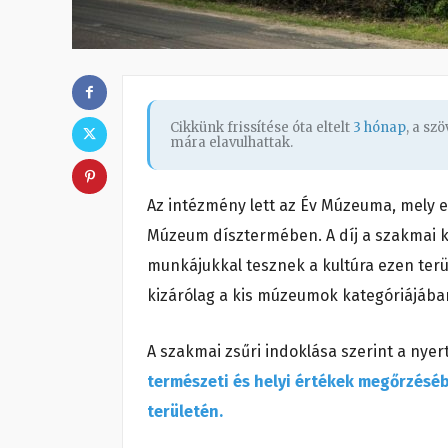
Cikkünk frissítése óta eltelt
3 hónap
, a sz
mára elavulhattak.
Az intézmény lett az Év Múzeuma, mely 
Múzeum dísztermében. A díj a szakmai kö
munkájukkal tesznek a kultúra ezen ter
kizárólag a kis múzeumok kategóriájában
A szakmai zsűri indoklása szerint a ny
természeti és helyi értékek megőrzésé
területén.