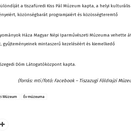
öndíját a tiszafüredi Kiss Pál Múzeum kapta, a helyi kulturális
ényeiért, közönségbarát programjaiért és közösségteremtő
gyományok Háza Magyar Népi Iparművészeti Múzeuma vehette át
ért, gyűjteményeinek mintaszerű kezeléséért és kiemelkedő
a Szegedi Dóm Látogatóközpont kapta.
(forrás: mti/fotó: Facebook – Tiszazugi Földrajzi Múze
jzi Múzeum
Év múzeuma