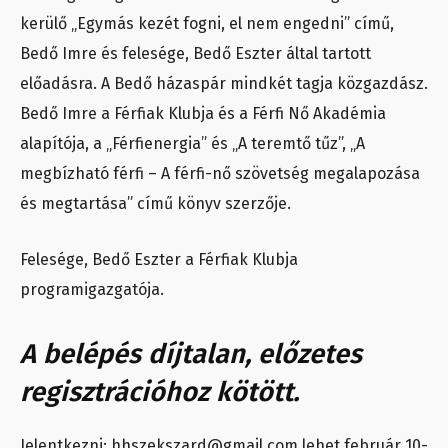
kerülő „Egymás kezét fogni, el nem engedni” című,
Bedő Imre és felesége, Bedő Eszter által tartott
előadásra. A Bedő házaspár mindkét tagja közgazdász.
Bedő Imre a Férfiak Klubja és a Férfi Nő Akadémia
alapítója, a „Férfienergia” és „A teremtő tűz”, „A
megbízható férfi – A férfi-nő szövetség megalapozása
és megtartása” című könyv szerzője.
Felesége, Bedő Eszter a Férfiak Klubja
programigazgatója.
A belépés díjtalan, előzetes
regisztrációhoz kötött.
Jelentkezni: hhszekszard@gmail.com lehet február 10-