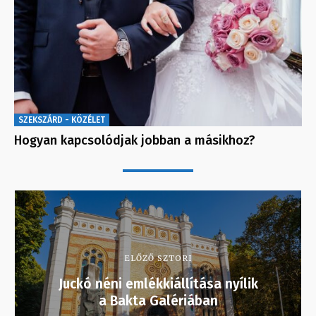
SZEKSZÁRD - KÖZÉLET
Hogyan kapcsolódjak jobban a másikhoz?
ELŐZŐ SZTORI
Juckó néni emlékkiállítása nyílik
a Bakta Galériában