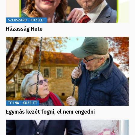
SZEKSZÁRD - KÖZÉLET
Házasság Hete
TOLNA - KÖZÉLET
Egymás kezét fogni, el nem engedni