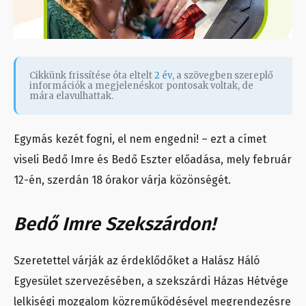
Cikkünk frissítése óta eltelt
2 év
, a szövegben szereplő
információk a megjelenéskor pontosak voltak, de
mára elavulhattak.
Egymás kezét fogni, el nem engedni! – ezt a címet
viseli Bedő Imre és Bedő Eszter előadása, mely február
12-én, szerdán 18 órakor várja közönségét.
Bedő Imre Szekszárdon!
Szeretettel várják az érdeklődőket a Halász Háló
Egyesület szervezésében, a szekszárdi Házas Hétvége
lelkiségi mozgalom közreműködésével megrendezésre