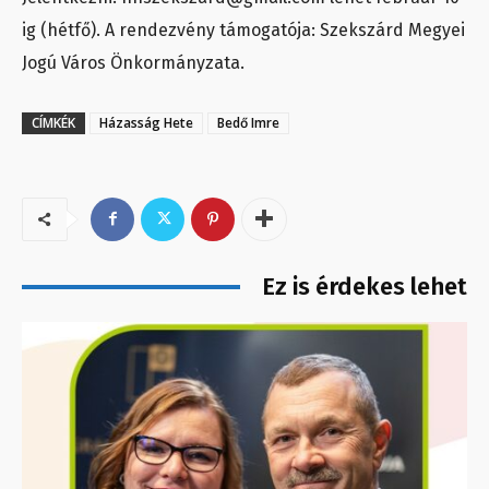
ig (hétfő). A rendezvény támogatója: Szekszárd Megyei
Jogú Város Önkormányzata.
CÍMKÉK
Házasság Hete
Bedő Imre
Ez is érdekes lehet