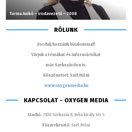
Torma Anikó – irodavezető – 2008
A
RÓLUNK
Fordulj hozzánk bizalommal!
Várjuk a témákat és információkat
már Szekszárdon is.
Köszönettel: Szél Móni
www.oxygenmedia.hu
KAPCSOLAT - OXYGEN MEDIA
Studió:
7100 Szekszárd, Béla király tér 5.
Főszerkesztő:
Szél Móni