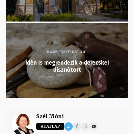
KÖVETKEZŐ SZTORI
Idén is megrendezik a derecskei
disznótort
Szél Móni
ADATLAP