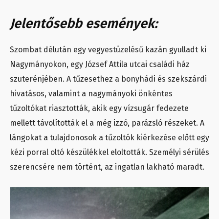
Jelentősebb események:
Szombat délután egy vegyestüzelésű kazán gyulladt ki
Nagymányokon, egy József Attila utcai családi ház
szuterénjében. A tűzesethez a bonyhádi és szekszárdi
hivatásos, valamint a nagymányoki önkéntes
tűzoltókat riasztották, akik egy vízsugár fedezete
mellett távolították el a még izzó, parázsló részeket. A
lángokat a tulajdonosok a tűzoltók kiérkezése előtt egy
kézi porral oltó készülékkel eloltották. Személyi sérülés
szerencsére nem történt, az ingatlan lakható maradt.