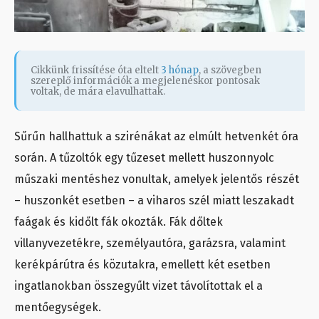
Cikkünk frissítése óta eltelt
3 hónap
, a szövegben
szereplő információk a megjelenéskor pontosak
voltak, de mára elavulhattak.
Sűrűn hallhattuk a szirénákat az elmúlt hetvenkét óra
során. A tűzoltók egy tűzeset mellett huszonnyolc
műszaki mentéshez vonultak, amelyek jelentős részét
– huszonkét esetben – a viharos szél miatt leszakadt
faágak és kidőlt fák okozták. Fák dőltek
villanyvezetékre, személyautóra, garázsra, valamint
kerékpárútra és közutakra, emellett két esetben
ingatlanokban összegyűlt vizet távolítottak el a
mentőegységek.