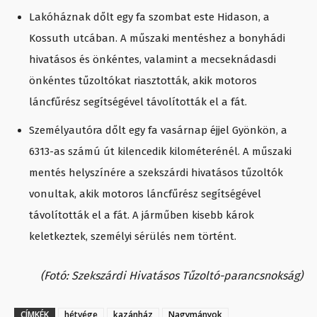
Lakóháznak dőlt egy fa szombat este Hidason, a
Kossuth utcában. A műszaki mentéshez a bonyhádi
hivatásos és önkéntes, valamint a mecseknádasdi
önkéntes tűzoltókat riasztották, akik motoros
láncfűrész segítségével távolították el a fát.
Személyautóra dőlt egy fa vasárnap éjjel Gyönkön, a
6313-as számú út kilencedik kilométerénél. A műszaki
mentés helyszínére a szekszárdi hivatásos tűzoltók
vonultak, akik motoros láncfűrész segítségével
távolították el a fát. A járműben kisebb károk
keletkeztek, személyi sérülés nem történt.
(Fotó: Szekszárdi Hivatásos Tűzoltó-parancsnokság)
CÍMKÉK
hétvége
kazánház
Nagymányok