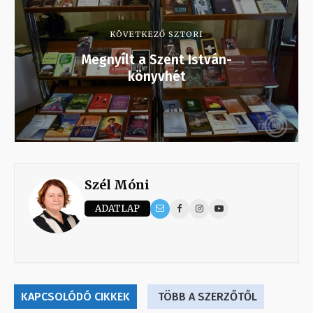
KÖVETKEZŐ SZTORI
Megnyílt a Szent István-
könyvhét
Szél Móni
ADATLAP
KAPCSOLÓDÓ CIKKEK
TÖBB A SZERZŐTŐL