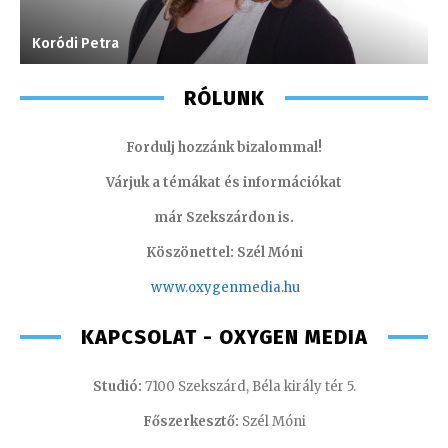
Koródi Petra
S
RÓLUNK
Fordulj hozzánk bizalommal!
Várjuk a témákat és információkat
már Szekszárdon is.
Köszönettel: Szél Móni
www.oxygenmedia.hu
KAPCSOLAT - OXYGEN MEDIA
Studió:
7100 Szekszárd, Béla király tér 5.
Főszerkesztő:
Szél Móni