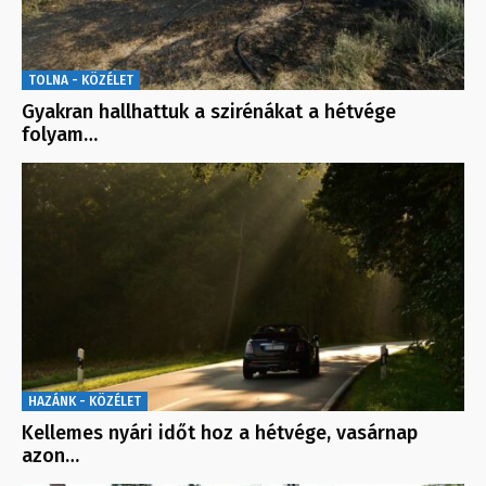
TOLNA - KÖZÉLET
Gyakran hallhattuk a szirénákat a hétvége
folyam…
HAZÁNK - KÖZÉLET
Kellemes nyári időt hoz a hétvége, vasárnap
azon…