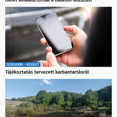
Ismét elhalasztották a Balaton-átúszást
SZEKSZÁRD - KÖZÉLET
Tájékoztatás tervezett karbantartásról