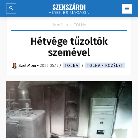
Kezdőlap
TOLNA
Hétvége tűzoltók
szemével
Szél Móni
-
2026.05.19.
TOLNA
TOLNA - KÖZÉLET