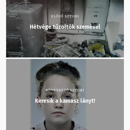
ELŐZŐ SZTORI
Hétvége tűzoltók szemével
KÖVETKEZŐ SZTORI
Keresik a kamasz lányt!