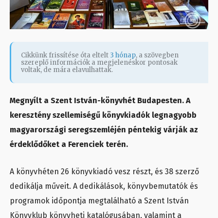
Cikkünk frissítése óta eltelt
3 hónap
, a szövegben
szereplő információk a megjelenéskor pontosak
voltak, de mára elavulhattak.
Megnyílt a Szent István-könyvhét Budapesten. A
keresztény szellemiségű könyvkiadók legnagyobb
magyarországi seregszemléjén péntekig várják az
érdeklődőket a Ferenciek terén.
A könyvhéten 26 könyvkiadó vesz részt, és 38 szerző
dedikálja műveit. A dedikálások, könyvbemutatók és
programok időpontja megtalálható a Szent István
Könyvklub könyvheti katalógusában, valamint a