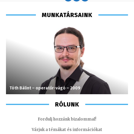
MUNKATÁRSAINK
Tóth Bálint – operatőr-vágó – 2009
S
RÓLUNK
Fordulj hozzánk bizalommal!
Várjuk a témákat és információkat