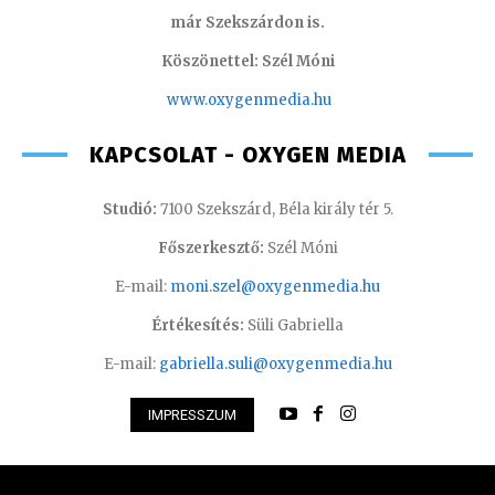
már Szekszárdon is.
Köszönettel: Szél Móni
www.oxygenmedia.hu
KAPCSOLAT - OXYGEN MEDIA
Studió:
7100 Szekszárd, Béla király tér 5.
Főszerkesztő:
Szél Móni
E-mail:
moni.szel@oxygenmedia.hu
Értékesítés:
Süli Gabriella
E-mail:
gabriella.suli@oxygenmedia.hu
IMPRESSZUM