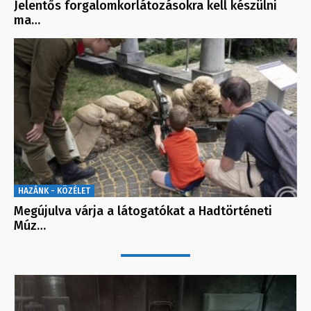
Jelentős forgalomkorlátozásokra kell készülni
ma…
HAZÁNK - KÖZÉLET
Megújulva várja a látogatókat a Hadtörténeti
Múz…