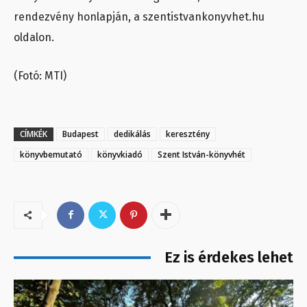
rendezvény honlapján, a szentistvankonyvhet.hu
oldalon.
(Fotó: MTI)
CÍMKÉK
Budapest
dedikálás
keresztény
könyvbemutató
könyvkiadó
Szent István-könyvhét
Ez is érdekes lehet