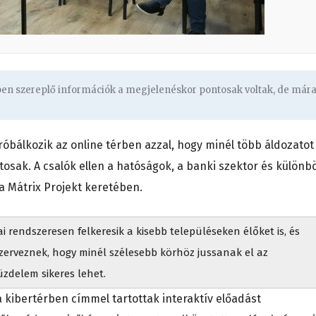
gben szereplő információk a megjelenéskor pontosak voltak, de már
róbálkozik az online térben azzal, hogy minél több áldozatot
osak. A csalók ellen a hatóságok, a banki szektor és különb
a Mátrix Projekt keretében.
rendszeresen felkeresik a kisebb településeken élőket is, és
szerveznek, hogy minél szélesebb körhöz jussanak el az
üzdelem sikeres lehet.
 kibertérben címmel tartottak interaktív előadást