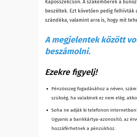
Kaposszekcsőn. A szakemberek a bűnözők
beszéltek. Ezt követően pedig felhívták 
szándéka, valamint arra is, hogy mit teh
A megjelentek között vol
beszámolni.
Ezekre figyelj!
Pénzösszeg fogadásához a néven, száml
szükség, ha valakinek ez nem elég, akko
Soha ne adják ki telefonon internetban
Ugyanis a bankkártya-azonosító, az érv
hozzáférhetnek a pénzükhöz.