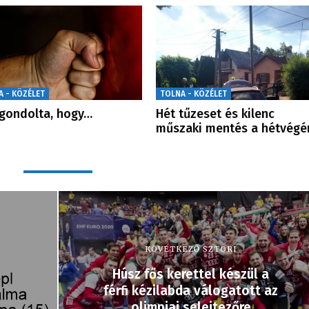
A - KÖZÉLET
TOLNA - KÖZÉLET
gondolta, hogy…
Hét tűzeset és kilenc
műszaki mentés a hétvég
KÖVETKEZŐ SZTORI
Húsz fős kerettel készül a
férfi kézilabda válogatott az
olimpiai selejtezőre