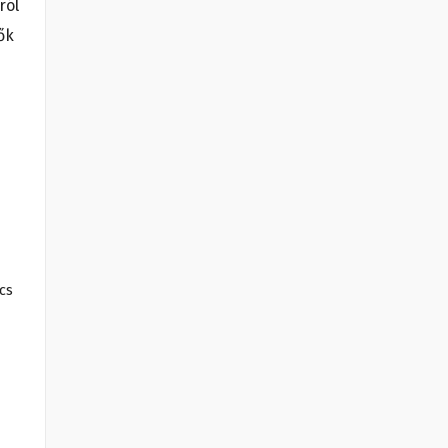
ról
ők
cs