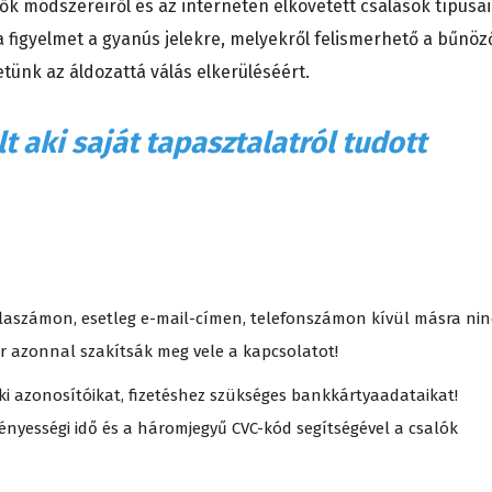
 módszereiről és az interneten elkövetett csalások típusai
a figyelmet a gyanús jelekre, melyekről felismerhető a bűnöz
etünk az áldozattá válás elkerüléséért.
t aki saját tapasztalatról tudott
aszámon, esetleg e-mail-címen, telefonszámon kívül másra nin
r azonnal szakítsák meg vele a kapcsolatot!
ki azonosítóikat, fizetéshez szükséges bankkártyaadataikat!
ényességi idő és a háromjegyű CVC-kód segítségével a csalók