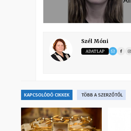
Szél Móni
ADATLAP
KAPCSOLÓDÓ CIKKEK
TÖBB A SZERZŐTŐL