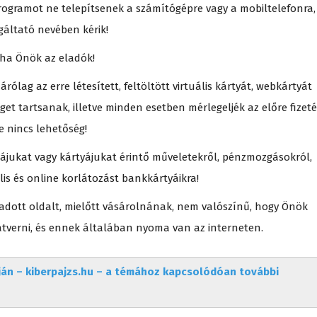
ogramot ne telepítsenek a számítógépre vagy a mobiltelefonra,
gáltató nevében kérik!
 ha Önök az eladók!
rólag az erre létesített, feltöltött virtuális kártyát, webkártyát
et tartsanak, illetve minden esetben mérlegeljék az előre fizeté
e nincs lehetőség!
lájukat vagy kártyájukat érintő műveletekről, pénzmozgásokról,
lis és online korlátozást bankkártyáikra!
 adott oldalt, mielőtt vásárolnának, nem valószínű, hogy Önök
átverni, és ennek általában nyoma van az interneten.
ján – kiberpajzs.hu – a témához kapcsolódóan további