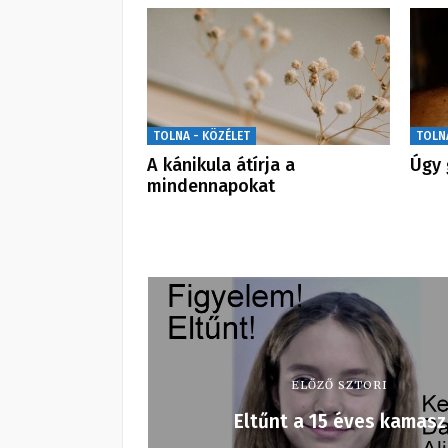
TOLNA - KÖZÉLET
TOLN
A kánikula átírja a
Úgy 
mindennapokat
ELŐZŐ SZTORI
Eltűnt a 15 éves kamasz