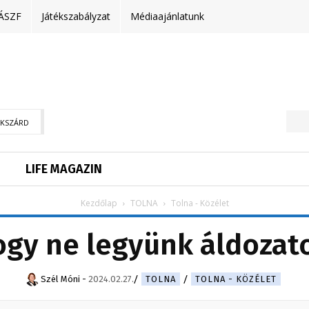
ÁSZF
Játékszabályzat
Médiaajánlatunk
EKSZÁRD
LIFE MAGAZIN
Kezdőlap
TOLNA
Tolna - Közélet
gy ne legyünk áldozat
Szél Móni
-
2024.02.27.
TOLNA
TOLNA - KÖZÉLET