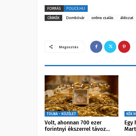
FORRÁS
POLICE.HU
CÍMKÉK
Dombóvár
online csalás
áldozat
Megosztás
TOLNA - KÖZÉLET
KÉK H
Volt, ahonnan 700 ezer
Egy 
forintnyi ékszerrel távoz…
Mart