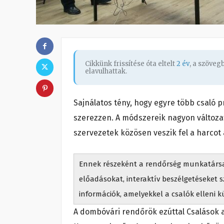
Cikkünk frissítése óta eltelt
2 év
, a szöve
elavulhattak.
Sajnálatos tény, hogy egyre több csaló p
szerezzen. A módszereik nagyon változat
szervezetek közösen veszik fel a harcot 
Ennek részeként a rendőrség munkatársai 
előadásokat, interaktív beszélgetéseket 
információk, amelyekkel a csalók elleni k
A dombóvári rendőrök ezúttal Csalások a