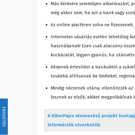
Más kérésére semmilyen alkalmazást, pr
még akkor sem, ha azt a bank vagy szol
Az online piactéren soha ne fizessenek,
Internetes vásárlás esetén lehetőleg kizá
használjanak! Ezen csak alacsony összeg
kockázatát, legyen gyanús, ha utánvétr
Kérjenek értesítést a bankuktól a szám
továbbá állítsanak be limiteket, regioná
Mindig nézzenek utána, ellenőrizzék az
lesznek az elsők, akiket megpróbálnak 
FRISSÍTÉS
A KiberPajzs elnevezésű projekt honlap
információk olvashatók.