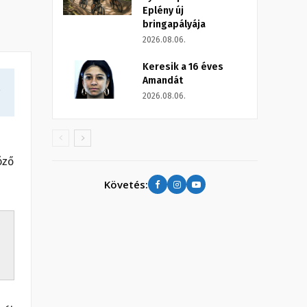
Eplény új
bringapályája
2026.08.06.
Keresik a 16 éves
Amandát
a
2026.08.06.
öző
Követés: