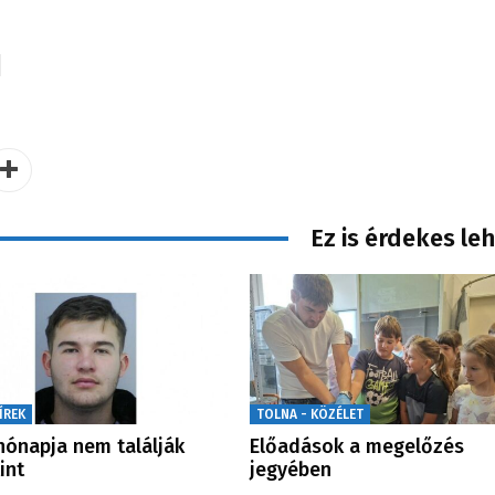
Ez is érdekes le
ÍREK
TOLNA - KÖZÉLET
hónapja nem találják
Előadások a megelőzés
int
jegyében