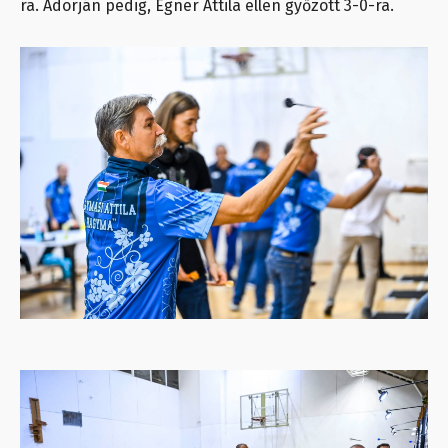
ra. Adorján pedig, Égner Attila ellen győzött 3-0-ra.