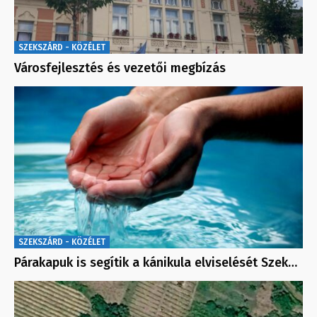
SZEKSZÁRD - KÖZÉLET
Városfejlesztés és vezetői megbízás
SZEKSZÁRD - KÖZÉLET
Párakapuk is segítik a kánikula elviselését Szek…