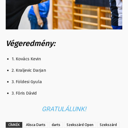
Végeredmény:
1. Kovács Kevin
2. Kraljevic Darjan
3. Földesi Gyula
3. Fóris Dávid
GRATULÁLUNK!
CÍMKÉK
Alisca Darts
darts
Szekszárd Open
Szekszárd