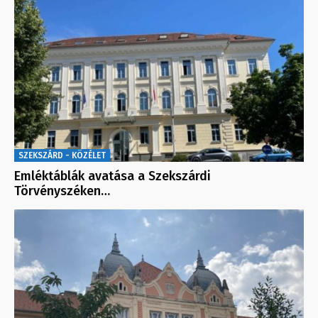
SZEKSZÁRD - KÖZÉLET
Emléktáblák avatása a Szekszárdi
Törvényszéken…