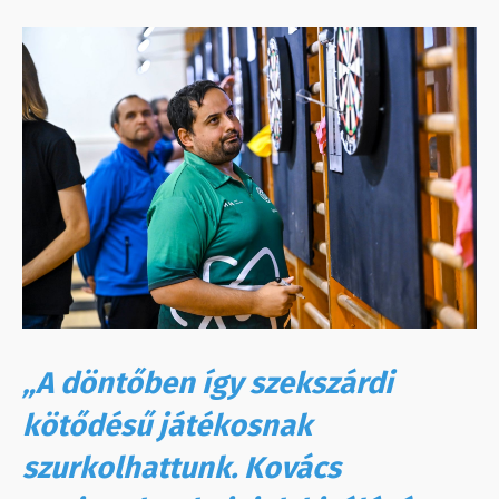
„A döntőben így szekszárdi
kötődésű játékosnak
szurkolhattunk. Kovács