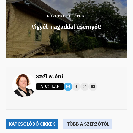
KÖVETKEZŐ SZTORI
Vigyél magaddal esernyőt!
Szél Móni
ADATLAP
KAPCSOLÓDÓ CIKKEK
TÖBB A SZERZŐTŐL