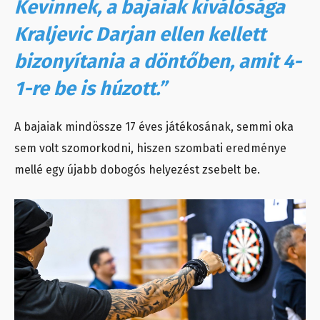
Kevinnek, a bajaiak kiválósága
Kraljevic Darjan ellen kellett
bizonyítania a döntőben, amit 4-
1-re be is húzott.”
A bajaiak mindössze 17 éves játékosának, semmi oka
sem volt szomorkodni, hiszen szombati eredménye
mellé egy újabb dobogós helyezést zsebelt be.