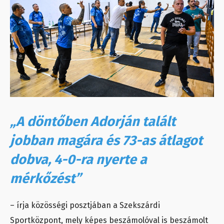
„A döntőben Adorján talált
jobban magára és 73-as átlagot
dobva, 4-0-ra nyerte a
mérkőzést”
– írja közösségi posztjában a Szekszárdi
Sportközpont, mely képes beszámolóval is beszámolt