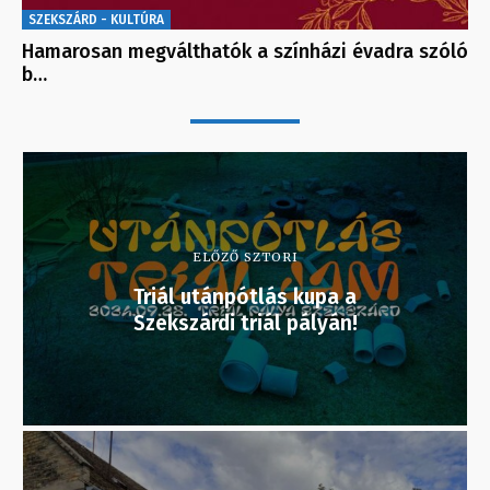
SZEKSZÁRD - KULTÚRA
Hamarosan megválthatók a színházi évadra szóló
b…
ELŐZŐ SZTORI
Triál utánpótlás kupa a
Szekszárdi triál pályán!