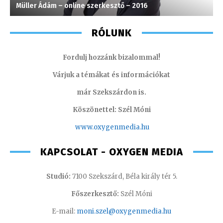
Müller Ádám – online szerkesztő – 2016
L
RÓLUNK
Fordulj hozzánk bizalommal!
Várjuk a témákat és információkat
már Szekszárdon is.
Köszönettel: Szél Móni
www.oxygenmedia.hu
KAPCSOLAT - OXYGEN MEDIA
Studió:
7100 Szekszárd, Béla király tér 5.
Főszerkesztő:
Szél Móni
E-mail:
moni.szel@oxygenmedia.hu