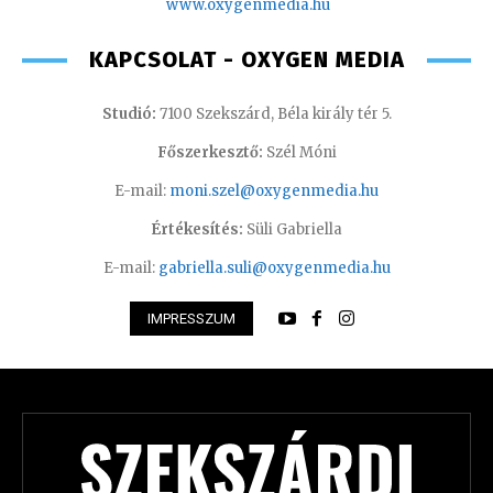
www.oxygenmedia.hu
KAPCSOLAT - OXYGEN MEDIA
Studió:
7100 Szekszárd, Béla király tér 5.
Főszerkesztő:
Szél Móni
E-mail:
moni.szel@oxygenmedia.hu
Értékesítés:
Süli Gabriella
E-mail:
gabriella.suli@oxygenmedia.hu
IMPRESSZUM