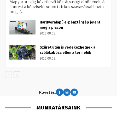
Magyarország következő köztársasági elnökének. A
döntést a képviselőcsoport titkos szavazással hozta
meg. A...
Hardveralapú e-pénztárgép jelent
meg a piacon
2026.08.08.
Szüret után is védekezhetnek a
szőlőkabóca ellen a termelők
2026.08.08.
Követés:
MUNKATÁRSAINK