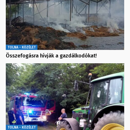
TOLNA - KÖZÉLET
Összefogásra hívják a gazdálkodókat!
TOLNA - KÖZÉLET