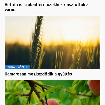
Hétfőn is szabadtéri tüzekhez riasztották a
várm…
TOLNA - KÖZÉLET
Hamarosan megkezdődik a gyűjtés