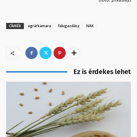
CÍMKÉK
agrárkamara
falugazdász
NAK
Ez is érdekes lehet