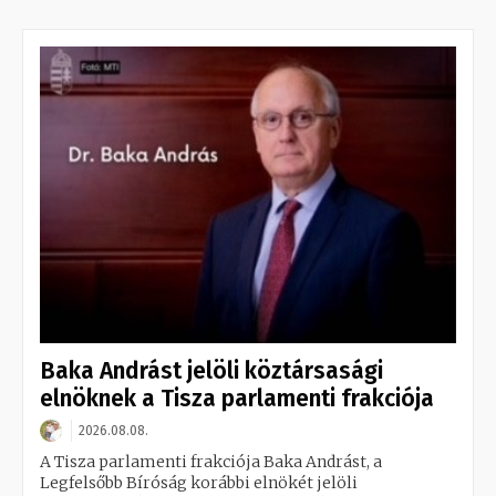
Baka Andrást jelöli köztársasági
elnöknek a Tisza parlamenti frakciója
2026.08.08.
A Tisza parlamenti frakciója Baka Andrást, a
Legfelsőbb Bíróság korábbi elnökét jelöli