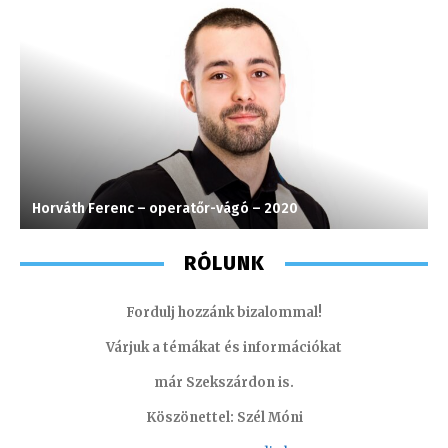
Horváth Ferenc – operatőr-vágó – 2020
L
RÓLUNK
Fordulj hozzánk bizalommal!
Várjuk a témákat és információkat
már Szekszárdon is.
Köszönettel: Szél Móni