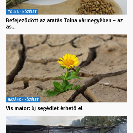
TOLNA - KÖZÉLET
Befejeződött az aratás Tolna vármegyében – az
as…
HAZÁNK - KÖZÉLET
Vis maior: új segédlet érhető el