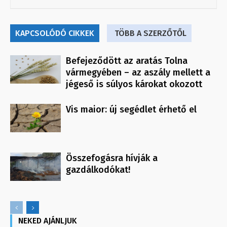
KAPCSOLÓDÓ CIKKEK
TÖBB A SZERZŐTŐL
Befejeződött az aratás Tolna
vármegyében – az aszály mellett a
jégeső is súlyos károkat okozott
Vis maior: új segédlet érhető el
Összefogásra hívják a
gazdálkodókat!
NEKED AJÁNLJUK