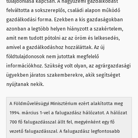
tulajdonlása kapcsán. A nagyüzemi gazdálkodást
felváltotta a sokszereplős, családi alapon működő
gazdálkodási forma. Ezekben a kis gazdaságokban
azonban a legtöbb helyen hiányzott a szakértelem,
amit nem tudott pótolni az az öröm és lelkesedés,
amivel a gazdálkodáshoz hozzáláttak. Az új
földtulajdonosok nem jutottak megfelelő
információkhoz. Szükség volt olyan, az agrárgazdasági
ügyekben járatos szakemberekre, akik segítséget
nyújtanak nekik.
A Földművelésügyi Minisztérium ezért alakította meg
1994. március 1-vel a falugazdász hálózatot. A hálózat
700 fő falugazdásszal állt fel, megyénként egy fő
vezető falugazdásszal. A falugazdász legfontosabb