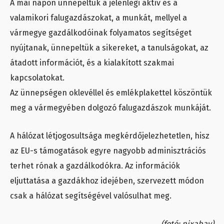
A mai napon ünnepeltük a jelenlegi aktív és a
valamikori falugazdászokat, a munkát, mellyel a
vármegye gazdálkodóinak folyamatos segítséget
nyújtanak, ünnepeltük a sikereket, a tanulságokat, az
átadott információt, és a kialakított szakmai
kapcsolatokat.
Az ünnepségen oklevéllel és emlékplakettel köszöntük
meg a vármegyében dolgozó falugazdászok munkáját.
A hálózat létjogosultsága megkérdőjelezhetetlen, hisz
az EU-s támogatások egyre nagyobb adminisztrációs
terhet rónak a gazdálkodókra. Az információk
eljuttatása a gazdákhoz idejében, szervezett módon
csak a hálózat segítségével valósulhat meg.
(fotó: pixabay)