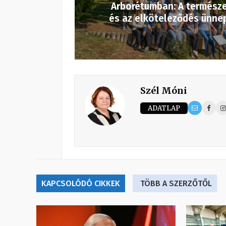
Arborétumban: A termész
és az elköteleződés ünne
Szél Móni
ADATLAP
KAPCSOLÓDÓ CIKKEK
TÖBB A SZERZŐTŐL