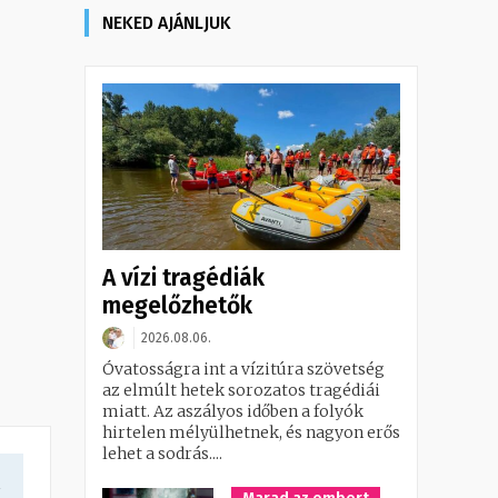
NEKED AJÁNLJUK
A vízi tragédiák
megelőzhetők
2026.08.06.
Óvatosságra int a vízitúra szövetség
az elmúlt hetek sorozatos tragédiái
miatt. Az aszályos időben a folyók
hirtelen mélyülhetnek, és nagyon erős
lehet a sodrás....
a