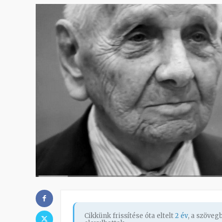
Cikkünk frissítése óta eltelt
2 év
, a szöve