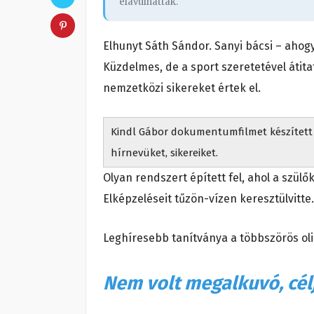
elavulhattak.
Elhunyt Sáth Sándor. Sanyi bácsi – ahogy
Küzdelmes, de a sport szeretetével átitat
nemzetközi sikereket értek el.
Kindl Gábor dokumentumfilmet készített a
hírnevüket, sikereiket.
Olyan rendszert épített fel, ahol a szül
Elképzeléseit tűzön-vízen keresztülvitte
Leghíresebb tanítványa a többszörös oli
Nem volt megalkuvó, célja