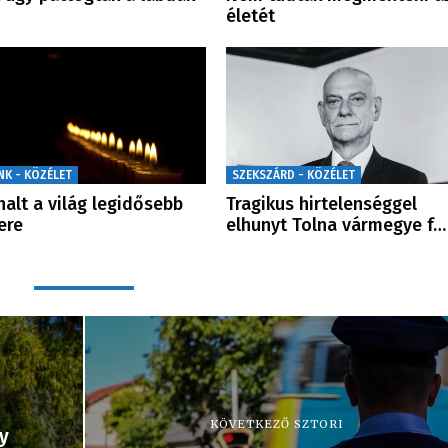
életét
NK - KÖZÉLET
SZEKSZÁRD - KÖZÉLET
alt a világ legidősebb
Tragikus hirtelenséggel
ere
elhunyt Tolna vármegye f…
KÖVETKEZŐ SZTORI
y