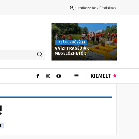
Jelentkezz be / Csatlakozz
HAZÁNK - KÖZÉLET
A VÍZI TRAGÉDIÁK
MEGELŐZHETŐK
KIEMELT
!
T