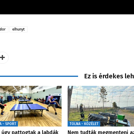
dor
elhunyt
Ez is érdekes le
A - SPORT
TOLNA - KÖZÉLET
 úgy pattogtak a labdák
Nem tudták megmenteni a