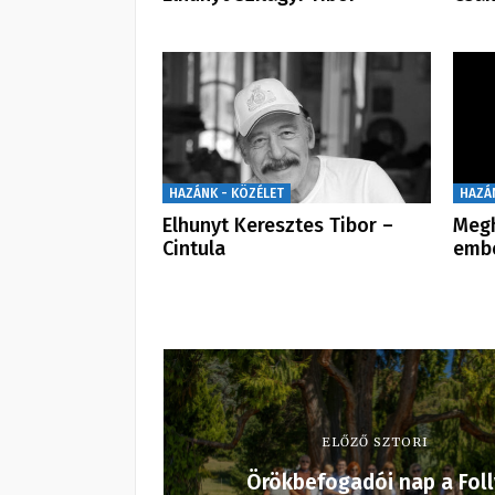
HAZÁNK - KÖZÉLET
HAZÁ
Elhunyt Keresztes Tibor –
Megh
Cintula
emb
ELŐZŐ SZTORI
Örökbefogadói nap a Foll