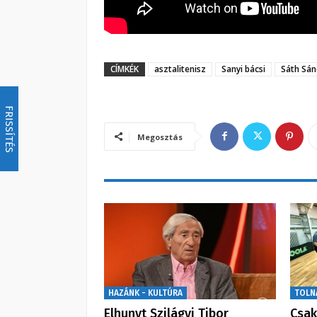
CÍMKÉK
asztalitenisz
Sanyi bácsi
Sáth Sán
FRISSÍTÉS
Megosztás
HAZÁNK - KULTÚRA
TOLN
Elhunyt Szilágyi Tibor
Csak