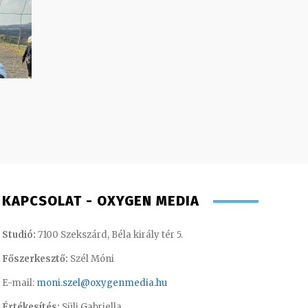
KAPCSOLAT - OXYGEN MEDIA
Studió:
7100 Szekszárd, Béla király tér 5.
Főszerkesztő:
Szél Móni
E-mail:
moni.szel@oxygenmedia.hu
Értékesítés:
Süli Gabriella