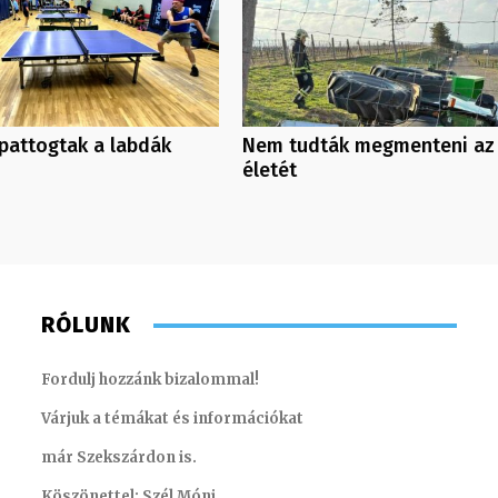
pattogtak a labdák
Nem tudták megmenteni az
életét
RÓLUNK
Fordulj hozzánk bizalommal!
Várjuk a témákat és információkat
már Szekszárdon is.
Köszönettel: Szél Móni