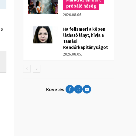
Marad az embert
próbáló hőség
2026.08.06.
és
Ha felismeri a képen
látható lányt, hívja a
Tamási
Rendőrkapitányságot
2026.08.05.
Követés: