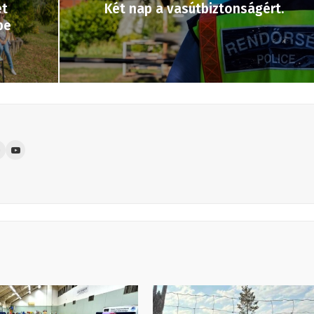
et
Két nap a vasútbiztonságért.
pe