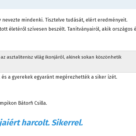
 nevezte mindenki. Tisztelve tudását, elért eredményeit.
ott életéről szívesen beszélt. Tanítványairól, akik országos 
z asztalitenisz világ ikonjáról, akinek sokan köszönhetik
ők és a gyerekek egyaránt megérezhették a siker ízét.
.
mpikon Bátorfi Csilla.
iért harcolt. Sikerrel.