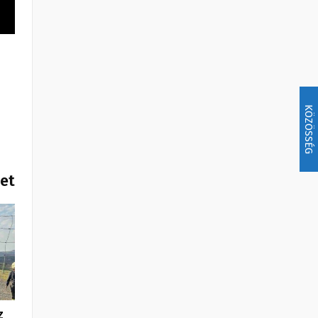
KÖZÖSSÉG
het
z