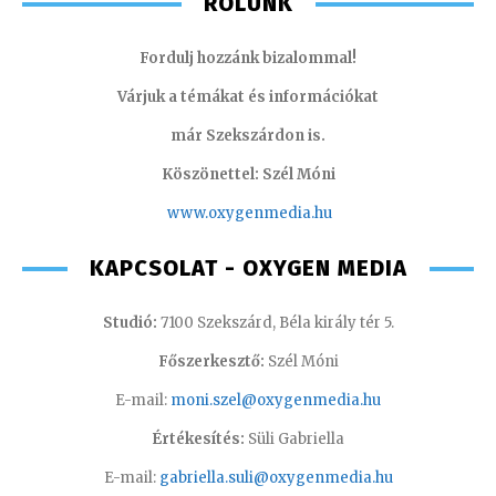
RÓLUNK
Fordulj hozzánk bizalommal!
Várjuk a témákat és információkat
már Szekszárdon is.
Köszönettel: Szél Móni
www.oxygenmedia.hu
KAPCSOLAT - OXYGEN MEDIA
Studió:
7100 Szekszárd, Béla király tér 5.
Főszerkesztő:
Szél Móni
E-mail:
moni.szel@oxygenmedia.hu
Értékesítés:
Süli Gabriella
E-mail:
gabriella.suli@oxygenmedia.hu