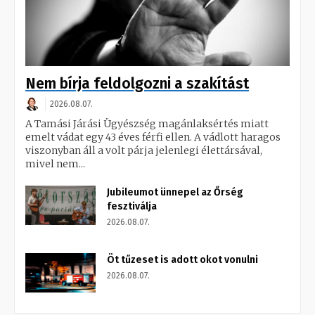
Nem bírja feldolgozni a szakítást
2026.08.07.
A Tamási Járási Ügyészség magánlaksértés miatt
emelt vádat egy 43 éves férfi ellen. A vádlott haragos
viszonyban áll a volt párja jelenlegi élettársával,
mivel nem...
Jubileumot ünnepel az Őrség
fesztiválja
2026.08.07.
Öt tűzeset is adott okot vonulni
2026.08.07.