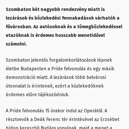
Szombaton két nagyobb rendezvény miatt is
lezárások és közlekedési fennakadások várhatók a
fővárosban. Az autósoknak és a tömegközlekedéssel
utazóknak is érdemes hosszabb menetidővel
számolni.
Szombaton jelentős forgalomkorlátozások lépnek
életbe Budapesten a Pride felvonulás és egy másik
demonstráció miatt. A lezárások több belvárosi
útvonalat is érintenek, ezért a közlekedőknek
érdemes előre tájékozódniuk.
A Pride felvonulás 15 órakor indul az Operától. A
résztvevők a Deák Ferenc tér érintésével az Erzsébet
hídon keresztül Budára vonulnak, majd a menet a