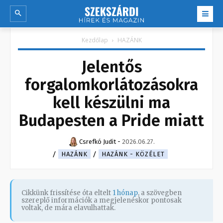
Kezdőlap
HAZÁNK
Jelentős
forgalomkorlátozásokra
kell készülni ma
Budapesten a Pride miatt
Csrefkó Judit
-
2026.06.27.
HAZÁNK
HAZÁNK - KÖZÉLET
Cikkünk frissítése óta eltelt
1 hónap
, a szövegben
szereplő információk a megjelenéskor pontosak
voltak, de mára elavulhattak.