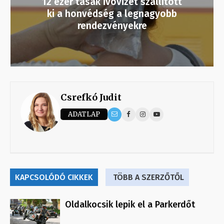
12 ezer tasak ivóvizet szállított
ki a honvédség a legnagyobb
rendezvényekre
Csrefkó Judit
ADATLAP
KAPCSOLÓDÓ CIKKEK
TÖBB A SZERZŐTŐL
Oldalkocsik lepik el a Parkerdőt