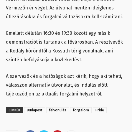
Vérmezőn ér véget. Az útvonal mentén ideiglenes
útlezárásokra és forgalmi változásokra kell számítani.
Emellett délután 16:30 és 19:30 között egy másik
demonstrációt is tartanak a fővárosban. A résztvevők
a Kodály köröndtől a Kossuth térig vonulnak, ami
szintén befolyásolja a közlekedést.
A szervezők és a hatóságok azt kérik, hogy aki teheti,
válasszon alternatív útvonalat, és indulás előtt
tájékozódjon az aktuális forgalmi helyzetről.
CÍMKÉK
Budapest
felvonulás
forgalom
Pride