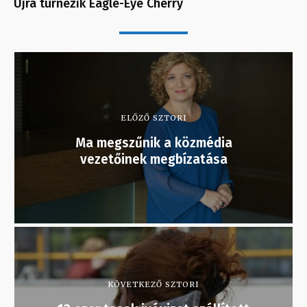
Újra turnézik Eagle-Eye Cherry
ELŐZŐ SZTORI
Ma megszűnik a közmédia
vezetőinek megbízatása
KÖVETKEZŐ SZTORI