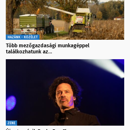
HAZÁNK - KÖZÉLET
Több mezőgazdasági munkagéppel
találkozhatunk az…
ZENE