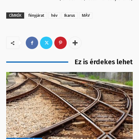
CÍMKÉK
fényjárat
hév
Ikarus
MÁV
Ez is érdekes lehet