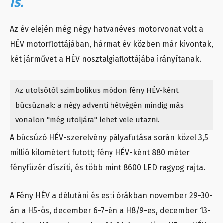
is.
Az év elején még négy hatvanéves motorvonat volt a
HÉV motorflottájában, hármat év közben már kivontak,
két járművet a HÉV nosztalgiaflottájába irányítanak.
Az utolsótól szimbolikus módon fény HÉV-ként
búcsúznak: a négy adventi hétvégén mindig más
vonalon "még utoljára" lehet vele utazni.
A búcsúzó HÉV-szerelvény pályafutása során közel 3,5
millió kilométert futott; fény HÉV-ként 880 méter
fényfüzér díszíti, és több mint 8600 LED ragyog rajta.
A Fény HÉV a délutáni és esti órákban november 29-30-
án a H5-ös, december 6-7-én a H8/9-es, december 13-