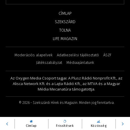
CÍMLAP
SZEKSZÁRD
TOLNA
LIFE MAGAZIN
Moderációs alapelvek
Adatkezelési tájékoztató
ÁSZF
Játékszabályzat
Médiaajánlatunk
Az Oxygen Media Csoport tagjai: A Plusz Rádió Nonprofit Kft., az
Alisca Network Kft. és a Lajta Rádió Kft., az MTVA és a Magyar
Média Mecanatúra támogatottja.
©
2026
- Szekszárdi Hírek és Magazin. Minden jog fenntartva.
Címlap
Frissítések
Közösség