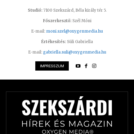
Studió:
7100 Szekszárd, Béla király tér 5.
Főszerkesztő:
Szél Móni
E-mail:
moni.szel@oxygenmedia.hu
Értékesítés:
Süli Gabriella
E-mail:
gabriella.suli@oxygenmedia.hu
IMPRESSZUM