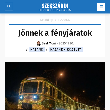
Kezdőlap
HAZÁNK
Jönnek a fényjáratok
Szél Móni
-
2025.11.30.
HAZÁNK
HAZÁNK - KÖZÉLET