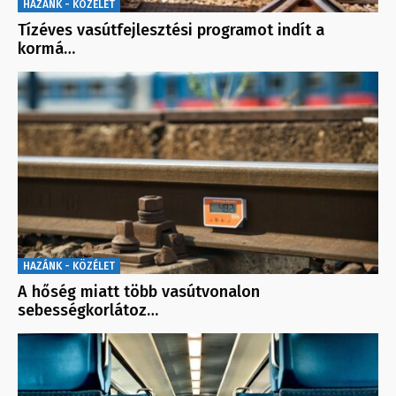
HAZÁNK - KÖZÉLET
Tízéves vasútfejlesztési programot indít a
kormá…
HAZÁNK - KÖZÉLET
A hőség miatt több vasútvonalon
sebességkorlátoz…