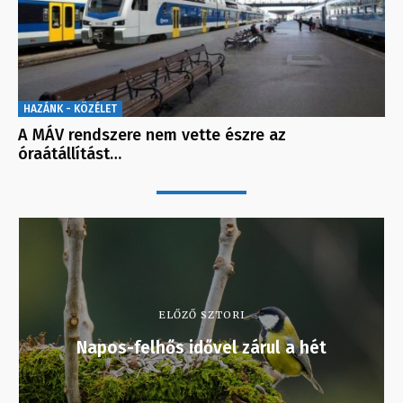
HAZÁNK - KÖZÉLET
A MÁV rendszere nem vette észre az
óraátállítást…
ELŐZŐ SZTORI
Napos-felhős idővel zárul a hét