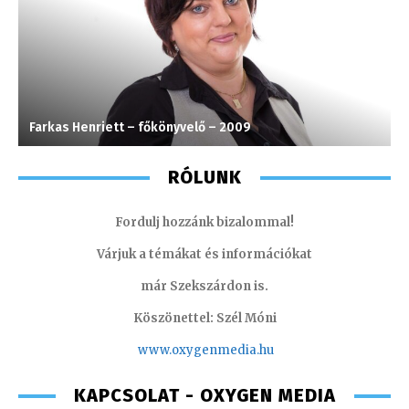
Farkas Henriett – főkönyvelő – 2009
T
RÓLUNK
Fordulj hozzánk bizalommal!
Várjuk a témákat és információkat
már Szekszárdon is.
Köszönettel: Szél Móni
www.oxygenmedia.hu
KAPCSOLAT - OXYGEN MEDIA