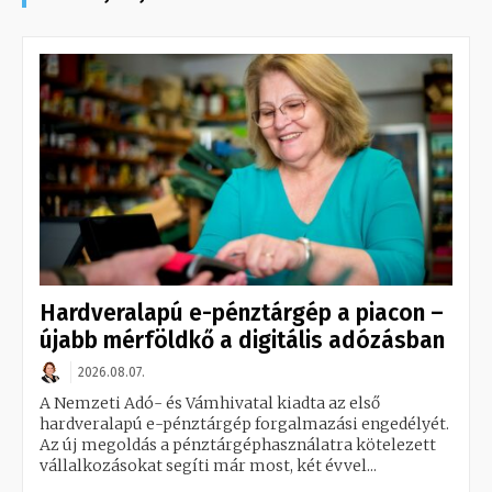
Hardveralapú e-pénztárgép a piacon –
újabb mérföldkő a digitális adózásban
2026.08.07.
A Nemzeti Adó- és Vámhivatal kiadta az első
hardveralapú e-pénztárgép forgalmazási engedélyét.
Az új megoldás a pénztárgéphasználatra kötelezett
vállalkozásokat segíti már most, két évvel...