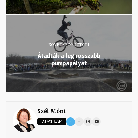
KÖVETKEZŐ SZTORI
Átadták a leghosszabb
pumpapályát
Szél Móni
ADATLAP