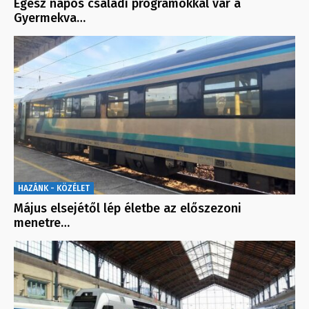
Egész napos családi programokkal vár a
Gyermekva…
HAZÁNK - KÖZÉLET
Május elsejétől lép életbe az előszezoni
menetre…