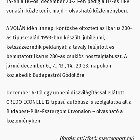
14-én a H6-os, december 20-21-én pedig a H7-es HÉV
vonalán közlekedik majd – olvasható közleményben.
A VOLÁN idén ünnepi köntösbe öltözteti az Ikarus 200-
as típuscsalád 1993-ban készült, jubileumi,
kétszázezredik példányát: a tavaly felújított és
bemutatott Ikarus 280-as csuklós nosztalgiabuszt. A
jármű december 6., 7., 13., 14., 20-23. napokon
közlekedik Budapestről Gödöllőre.
December 6-tól egy ünnepi díszvilágítással ellátott
CREDO ECONELL 12 típusú autóbusz is szolgálatba áll a
Budapest-Pilis-Esztergom útvonalon – olvasható a
közleményben.
(forrás: mti/fotó: mavcsoport.hu)