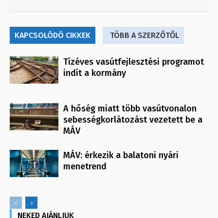
KAPCSOLÓDÓ CIKKEK
TÖBB A SZERZŐTŐL
Tízéves vasútfejlesztési programot
indít a kormány
A hőség miatt több vasútvonalon
sebességkorlátozást vezetett be a
MÁV
MÁV: érkezik a balatoni nyári
menetrend
NEKED AJÁNLJUK