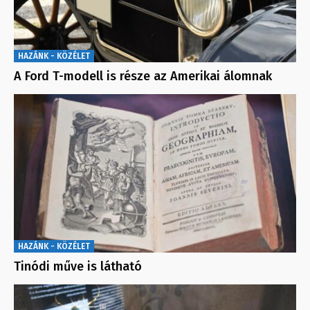
HAZÁNK - KÖZÉLET
A Ford T-modell is része az Amerikai álomnak
HAZÁNK - KÖZÉLET
Tinódi műve is látható