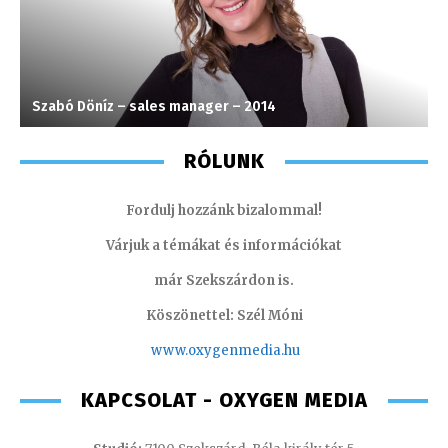
Szabó Döníz – sales manager – 2014
I
RÓLUNK
Fordulj hozzánk bizalommal!
Várjuk a témákat és információkat
már Szekszárdon is.
Köszönettel: Szél Móni
www.oxygenmedia.hu
KAPCSOLAT - OXYGEN MEDIA