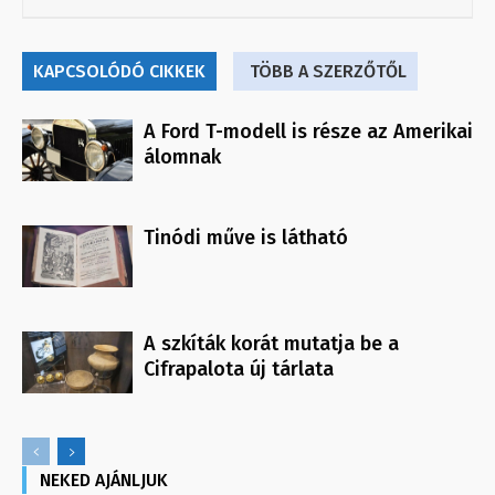
KAPCSOLÓDÓ CIKKEK
TÖBB A SZERZŐTŐL
A Ford T-modell is része az Amerikai
álomnak
Tinódi műve is látható
A szkíták korát mutatja be a
Cifrapalota új tárlata
NEKED AJÁNLJUK