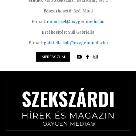
Studió:
7100 Szekszárd, Béla király tér 5.
Főszerkesztő:
Szél Móni
E-mail:
moni.szel@oxygenmedia.hu
Értékesítés:
Süli Gabriella
E-mail:
gabriella.suli@oxygenmedia.hu
IMPRESSZUM