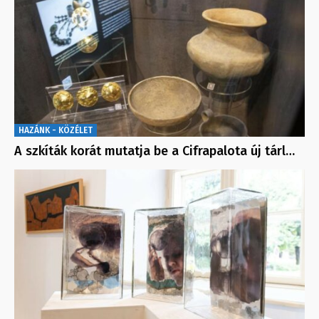
HAZÁNK - KÖZÉLET
A szkíták korát mutatja be a Cifrapalota új tárl…