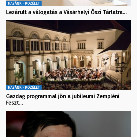
HAZÁNK - KÖZÉLET
Lezárult a válogatás a Vásárhelyi Őszi Tárlatra…
HAZÁNK - KÖZÉLET
Gazdag programmal jön a jubileumi Zempléni
Feszt…