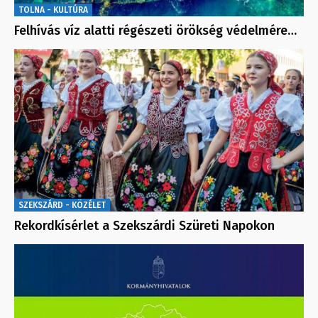
TOLNA - KULTÚRA
Felhívás víz alatti régészeti örökség védelmére…
SZEKSZÁRD - KÖZÉLET
Rekordkísérlet a Szekszárdi Szüreti Napokon