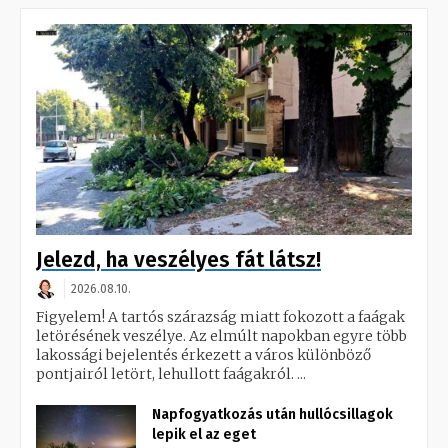
Jelezd, ha veszélyes fát látsz!
2026.08.10.
Figyelem! A tartós szárazság miatt fokozott a faágak
letörésének veszélye. Az elmúlt napokban egyre több
lakossági bejelentés érkezett a város különböző
pontjairól letört, lehullott faágakról. ...
Napfogyatkozás után hullócsillagok
lepik el az eget