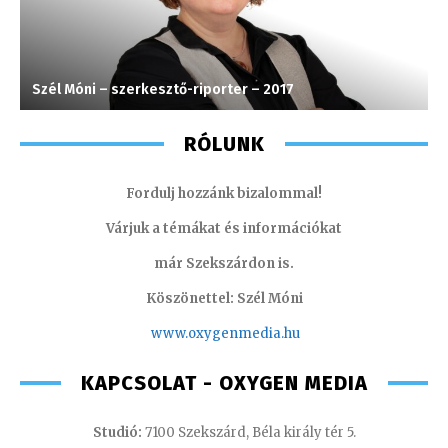
Szél Móni – szerkesztő-riporter – 2017
M
RÓLUNK
Fordulj hozzánk bizalommal!
Várjuk a témákat és információkat
már Szekszárdon is.
Köszönettel: Szél Móni
www.oxygenmedia.hu
KAPCSOLAT - OXYGEN MEDIA
Studió:
7100 Szekszárd, Béla király tér 5.