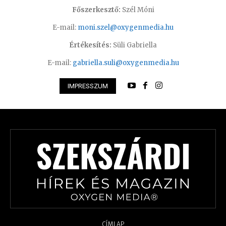
Főszerkesztő:
Szél Móni
E-mail:
moni.szel@oxygenmedia.hu
Értékesítés:
Süli Gabriella
E-mail:
gabriella.suli@oxygenmedia.hu
IMPRESSZUM
CÍMLAP