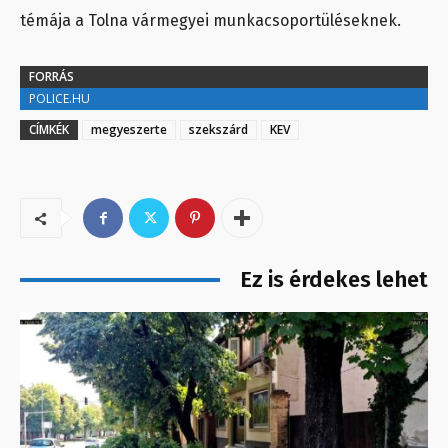
témája a Tolna vármegyei munkacsoportüléseknek.
FORRÁS
POLICE.HU
CÍMKÉK
megyeszerte
szekszárd
KEV
Ez is érdekes lehet