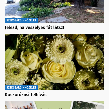
SZEKSZÁRD - KÖZÉLET
Jelezd, ha veszélyes fát látsz!
SZEKSZÁRD - KÖZÉLET
Koszorúzási felhívás