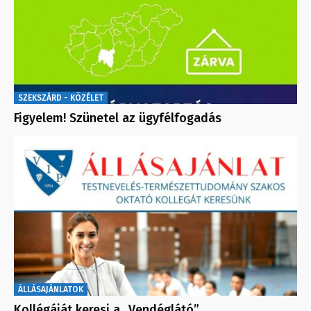
SZEKSZÁRD - KÖZÉLET
Figyelem! Szünetel az ügyfélfogadás
ÁLLÁSAJÁNLATOK
Kollégáját keresi a „Vendéglátó”…