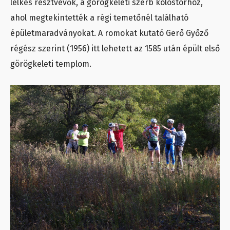
lelkes résztvevők, a görögkeleti szerb kolostorhoz,
ahol megtekintették a régi temetőnél található
épületmaradványokat. A romokat kutató Gerő Győző
régész szerint (1956) itt lehetett az 1585 után épült első
görögkeleti templom.