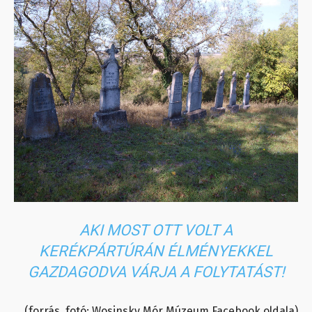
AKI MOST OTT VOLT A
KERÉKPÁRTÚRÁN ÉLMÉNYEKKEL
GAZDAGODVA VÁRJA A FOLYTATÁST!
(forrás, fotó: Wosinsky Mór Múzeum Facebook oldala)