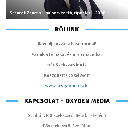
Scharek Zsuzsa – műsorvezető, riporter – 2008
K
RÓLUNK
Fordulj hozzánk bizalommal!
Várjuk a témákat és információkat
már Szekszárdon is.
Köszönettel: Szél Móni
www.oxygenmedia.hu
KAPCSOLAT - OXYGEN MEDIA
Studió:
7100 Szekszárd, Béla király tér 5.
Főszerkesztő:
Szél Móni