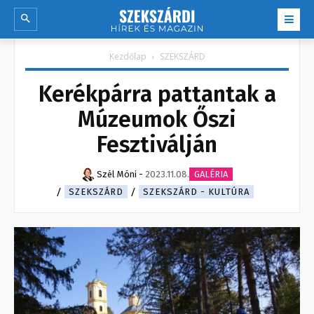
Kezdőlap
SZEKSZÁRD
Kerékpárra pattantak a
Múzeumok Őszi
Fesztiválján
Szél Móni
-
2023.11.08.
GALÉRIA
SZEKSZÁRD
SZEKSZÁRD - KULTÚRA