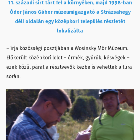
11. századi sírt tárt fel a környéken, majd 1998-ban
Ódor János Gábor múzeumigazgató a Strázsahegy
déli oldalán egy középkori település részletét
lokalizálta
– írja közösségi posztjában a Wosinsky Mór Múzeum.
Előkerült középkori lelet – érmék, gyűrűk, késvégek –
ezek közül párat a résztvevők kézbe is vehettek a túra
során.