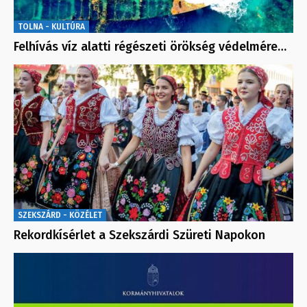
TOLNA - KULTÚRA
Felhívás víz alatti régészeti örökség védelmére…
SZEKSZÁRD - KÖZÉLET
Rekordkísérlet a Szekszárdi Szüreti Napokon