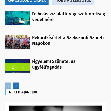
KAPCSOLÓDÓ CIKKEK
TÖBB A SZERZŐTŐL
Felhívás víz alatti régészeti örökség
védelmére
Rekordkísérlet a Szekszárdi Szüreti
Napokon
Figyelem! Szünetel az
ügyfélfogadás
NEKED AJÁNLJUK