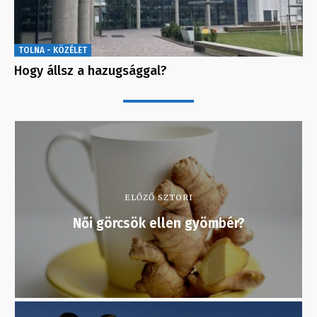
TOLNA - KÖZÉLET
Hogy állsz a hazugsággal?
ELŐZŐ SZTORI
Női görcsök ellen gyömbér?