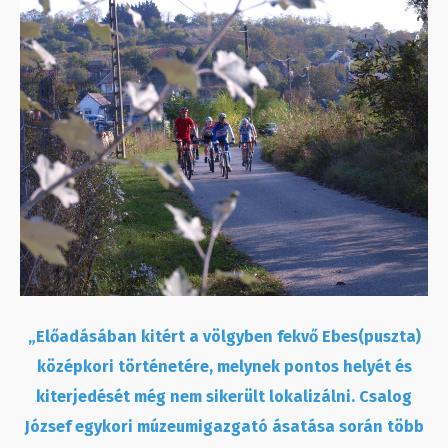
„Előadásában kitért a völgyben fekvő Ebes(puszta)
középkori történetére, melynek pontos helyét és
kiterjedését még nem sikerült lokalizálni. Csalog
József egykori múzeumigazgató ásatása során több