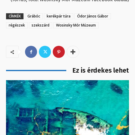
CÍMKÉK
Grábóc
kerékpár túra
Ódor János Gábor
régészek
szekszárd
Wosinsky Mór Múzeum
Ez is érdekes lehet