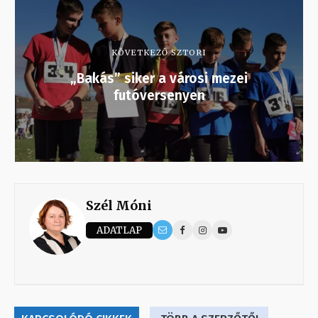
KÖVETKEZŐ SZTORI
„Bakás” siker a városi mezei
futóversenyen
Szél Móni
ADATLAP