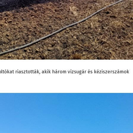
ltókat riasztották, akik három vízsugár és kéziszerszámok