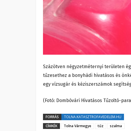
Százötven négyzetméternyi területen ége
tűzesethez a bonyhádi hivatásos és önké
egy vízsugár és kéziszerszámok segítségé
(Fotó: Dombóvári Hivatásos Tűzoltó-par
FORRÁS
TOLNA.KATASZTROFAVEDELEM.HU
CÍMKÉK
Tolna Vármegye
tűz
szalma