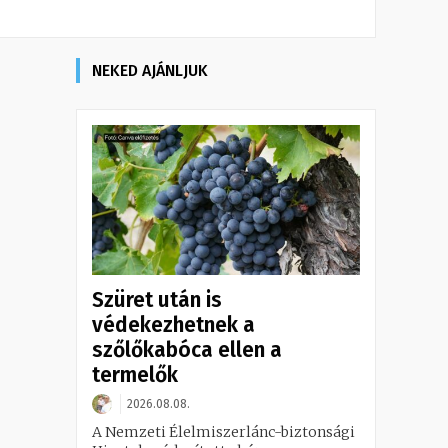
NEKED AJÁNLJUK
Szüret után is
védekezhetnek a
szőlőkabóca ellen a
termelők
2026.08.08.
A Nemzeti Élelmiszerlánc-biztonsági