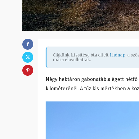
Cikkünk frissítése óta eltelt
1 hónap
, a sz
mára elavulhattak.
Négy hektáron gabonatábla égett hétfő d
kilométerénél. A tűz kis mértékben a köze