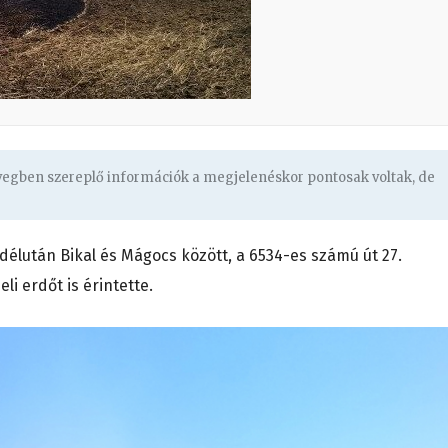
övegben szereplő információk a megjelenéskor pontosak voltak, de
élután Bikal és Mágocs között, a 6534-es számú út 27.
li erdőt is érintette.