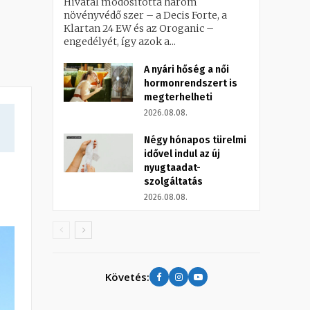
Hivatal módosította három
növényvédő szer – a Decis Forte, a
Klartan 24 EW és az Oroganic –
engedélyét, így azok a...
A nyári hőség a női
hormonrendszert is
megterhelheti
2026.08.08.
Négy hónapos türelmi
idővel indul az új
nyugtaadat-
szolgáltatás
2026.08.08.
Követés: