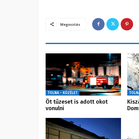
Megosztás
TOLNA - KÖZÉLET
TOLN
Öt tűzeset is adott okot
Kisz
vonulni
Dom