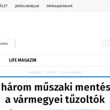
ÁSZF
Játékszabályzat
Médiaajánlatunk
SZÁRD
LIFE MAGAZIN
Kezdőlap
TOLNA
Tolna - Közélet
s három műszaki mentés
a vármegyei tűzoltók