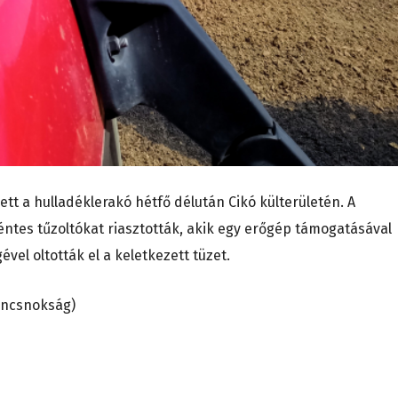
tt a hulladéklerakó hétfő délután Cikó külterületén. A
ntes tűzoltókat riasztották, akik egy erőgép támogatásával
vel oltották el a keletkezett tüzet.
ancsnokság)