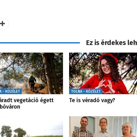
Ez is érdekes le
A - KÖZÉLET
TOLNA - KÖZÉLET
áradt vegetáció égett
Te is véradó vagy?
bóváron