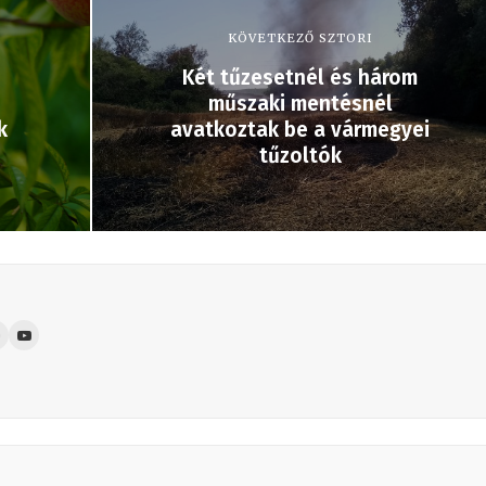
KÖVETKEZŐ SZTORI
Két tűzesetnél és három
műszaki mentésnél
k
avatkoztak be a vármegyei
tűzoltók