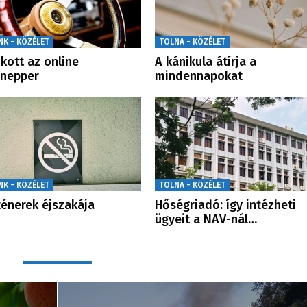
NK - KÖZÉLET
TOLNA - KÖZÉLET
kott az online
A kánikula átírja a
ónepper
mindennapokat
NK - KÖZÉLET
TOLNA - KÖZÉLET
énerek éjszakája
Hőségriadó: így intézheti
ügyeit a NAV-nál…