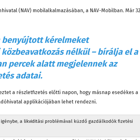
hivatal (NAV) mobilalkalmazásában, a NAV-Mobilban. Már 3
 benyújtott kérelmeket
közbeavatkozás nélkül – bírálja el a
an percek alatt megjelennek az
etés adatai.
ztet a részletfizetés előtti napon, hogy másnap esedékes a
adóhivatal applikációjában lehet rendezni.
igénybe, a likviditási problémával küzdő gazdálkodók fizetési