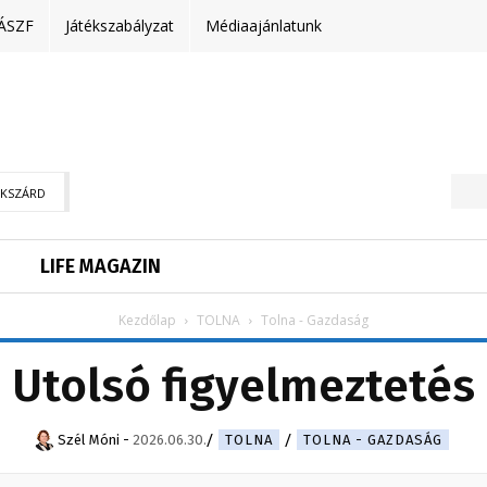
ÁSZF
Játékszabályzat
Médiaajánlatunk
EKSZÁRD
LIFE MAGAZIN
Kezdőlap
TOLNA
Tolna - Gazdaság
Utolsó figyelmeztetés
Szél Móni
-
2026.06.30.
TOLNA
TOLNA - GAZDASÁG