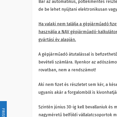
Bár az automatikus, pótlékmentes részle
de be lehet nyújtani elektronikusan vagy
Ha valaki nem találja a gépjárműadó fiz
használja a NAV gépjárműadó-kalkulátorá
gyártási év alapján.
A gépjárműadó átutalással is befizethe
bevételi számlára. Ilyenkor az adószámot
rovatban, nem a rendszámot!
Aki nem fizet és részletet sem kér, a kés
ugyanis akár a forgalomból is kivonhatjá
Szintén június 30-ig kell bevallaniuk és 
FRISSÍTÉS
nagyméretű belföldi vállalatcsoportok m