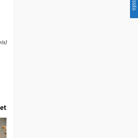
els)
het