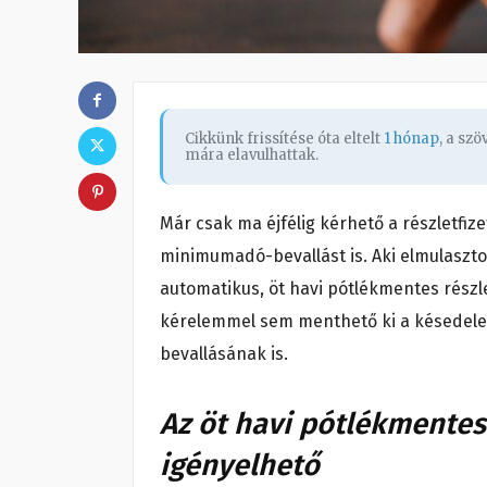
Cikkünk frissítése óta eltelt
1 hónap
, a sz
mára elavulhattak.
Már csak ma éjfélig kérhető a részletfiz
minimumadó-bevallást is. Aki elmulaszto
automatikus, öt havi pótlékmentes részle
kérelemmel sem menthető ki a késedelem
bevallásának is.
Az öt havi pótlékmentes 
igényelhető