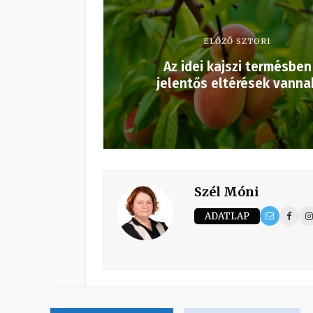
ELŐZŐ SZTORI
Az idei kajszi termésben
jelentős eltérések vanna
Szél Móni
ADATLAP