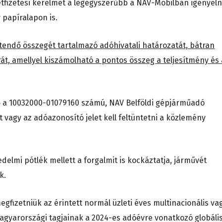
tfizetési kérelmet a legegyszerűbb a NAV-Mobilban igényeln
 papíralapon is.
etendő összegét tartalmazó adóhivatali határozatát, bátran
t, amellyel kiszámolható a pontos összeg a teljesítmény és 
tő a 10032000-01079160 számú, NAV Belföldi gépjárműadó
 vagy az adóazonosító jelet kell feltüntetni a közlemény
edelmi pótlék mellett a forgalmit is kockáztatja, járművét
k.
megfizetniük az érintett normál üzleti éves multinacionális va
agyarországi tagjainak a 2024-es adóévre vonatkozó globáli