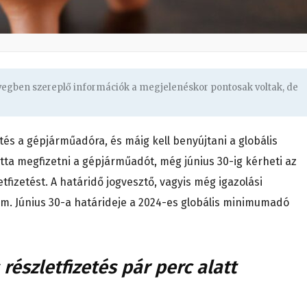
övegben szereplő információk a megjelenéskor pontosak voltak, de
etés a gépjárműadóra, és máig kell benyújtani a globális
tta megfizetni a gépjárműadót, még június 30-ig kérheti az
tfizetést. A határidő jogvesztő, vagyis még igazolási
. Június 30-a határideje a 2024-es globális minimumadó
részletfizetés pár perc alatt