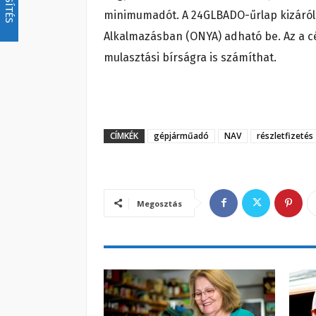
minimumadót. A 24GLBADO-űrlap kizáróla
Alkalmazásban (ONYA) adható be. Az a cég
mulasztási bírságra is számíthat.
CÍMKÉK
gépjárműadó
NAV
részletfizetés
Megosztás