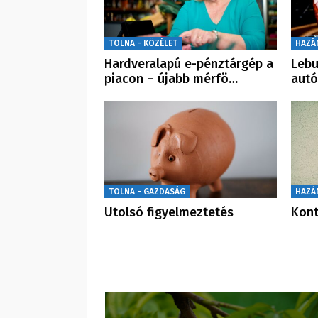
TOLNA - KÖZÉLET
HAZÁ
Hardveralapú e-pénztárgép a
Lebu
piacon – újabb mérfö…
aut
TOLNA - GAZDASÁG
HAZÁ
Utolsó figyelmeztetés
Kont