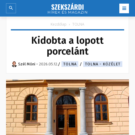
Kezdőlap
TOLNA
Kidobta a lopott
porcelánt
Szél Móni
-
2026.05.12.
TOLNA
TOLNA - KÖZÉLET