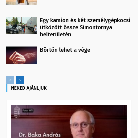
Egy kamion és két személygépkocsi
ütközött össze Simontornya
belterületén
Börtön lehet a vége
NEKED AJÁNLJUK