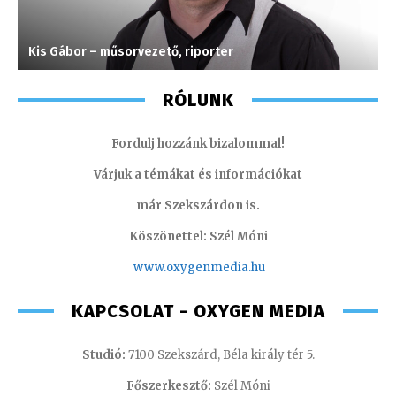
Kis Gábor – műsorvezető, riporter
M
RÓLUNK
Fordulj hozzánk bizalommal!
Várjuk a témákat és információkat
már Szekszárdon is.
Köszönettel: Szél Móni
www.oxygenmedia.hu
KAPCSOLAT - OXYGEN MEDIA
Studió:
7100 Szekszárd, Béla király tér 5.
Főszerkesztő:
Szél Móni