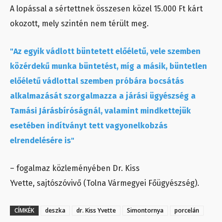
A lopással a sértettnek összesen közel 15.000 Ft kárt
okozott, mely szintén nem térült meg.
"Az egyik vádlott büntetett előéletű, vele szemben
közérdekű munka büntetést, míg a másik, büntetlen
előéletű vádlottal szemben próbára bocsátás
alkalmazását szorgalmazza a járási ügyészség a
Tamási Járásbíróságnál, valamint mindkettejük
esetében indítványt tett vagyonelkobzás
elrendelésére is"
– fogalmaz közleményében Dr. Kiss
Yvette, sajtószóvivő (Tolna Vármegyei Főügyészség).
CÍMKÉK
deszka
dr. Kiss Yvette
Simontornya
porcelán