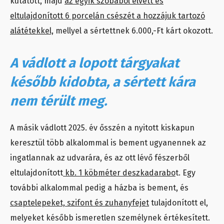
kutatott, majd
az egyik szobából elvett és
eltulajdonított 6 porcelán csészét a hozzájuk tartozó
alátétekkel,
mellyel a sértettnek 6.000,-Ft kárt okozott.
A vádlott a lopott tárgyakat
később kidobta, a sértett kára
nem térült meg.
A másik vádlott 2025. év ősszén a nyitott kiskapun
keresztül több alkalommal is bement ugyanennek az
ingatlannak az udvarára, és az ott lévő fészerből
eltulajdonított
kb. 1 köbméter deszkadarabo
t. Egy
további alkalommal pedig a házba is bement, és
csaptelepeket, szifont és zuhanyfejet
tulajdonított el,
melyeket később ismeretlen személynek értékesített.