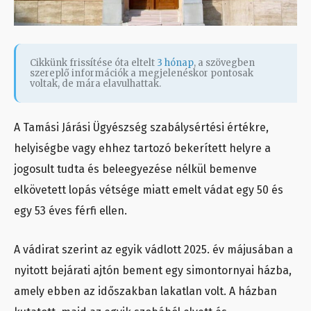
Cikkünk frissítése óta eltelt
3 hónap
, a szövegben
szereplő információk a megjelenéskor pontosak
voltak, de mára elavulhattak.
A Tamási Járási Ügyészség szabálysértési értékre,
helyiségbe vagy ehhez tartozó bekerített helyre a
jogosult tudta és beleegyezése nélkül bemenve
elkövetett lopás vétsége miatt emelt vádat egy 50 és
egy 53 éves férfi ellen.
A vádirat szerint az egyik vádlott 2025. év májusában a
nyitott bejárati ajtón bement egy simontornyai házba,
amely ebben az időszakban lakatlan volt. A házban