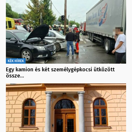
KÉK HÍREK
Egy kamion és két személygépkocsi ütközött
össze…