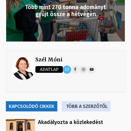
Több mint 270 tonna adományt
gyűjt össze a hétvégén
Szél Móni
ADATLAP
KAPCSOLÓDÓ CIKKEK
TÖBB A SZERZŐTŐL
Akadályozta a közlekedést