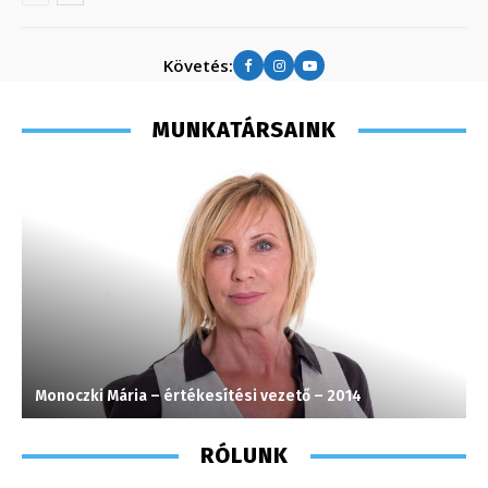
Követés:
MUNKATÁRSAINK
Monoczki Mária – értékesítési vezető – 2014
S
RÓLUNK