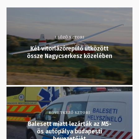
ELŐZŐ SZTORI
Két vitorlázórepülő ütközött
össze Nagycserkesz közelében
KÖVETKEZŐ SZTORI
Balesett miatt lezárták az M5-
ös autópálya budapesti
bevezetőjét