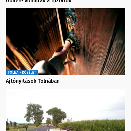
Göllére vonultak a tűzoltók
TOLNA - KÖZÉLET
Ajtónyitások Tolnában