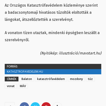
Az Országos Katasztrófavédelem közleménye szerint
a badacsonytomaji hivatásos tűzoltók eloltották a
lángokat, átszellőztették a szerelvényt.
A vonaton tízen utaztak, mindenki épségben leszállt a
szerelvényről.
(Nyitókép: illusztráció/mavstart.hu)
FORRÁS
KATASZTROFAVEDELEM.HU
CÍMKÉK
Balaton
katasztrófavédelem
mozdony
tűz
vonat
MÁV