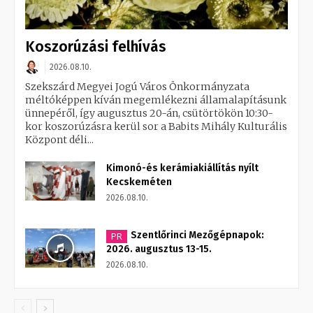
Koszorúzási felhívás
2026.08.10.
Szekszárd Megyei Jogú Város Önkormányzata
méltóképpen kíván megemlékezni államalapításunk
ünnepéről, így augusztus 20-án, csütörtökön 10:30-
kor koszorúzásra kerül sor a Babits Mihály Kulturális
Központ déli...
Kimonó-és kerámiakiállítás nyílt
Kecskeméten
2026.08.10.
Szentlőrinci Mezőgépnapok:
PR
2026. augusztus 13-15.
2026.08.10.