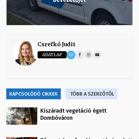
Csrefkó Judit
ADATLAP
KAPCSOLÓDÓ CIKKEK
TÖBB A SZERZŐTŐL
Kiszáradt vegetáció égett
Dombóváron