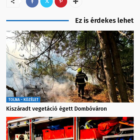
Ez is érdekes lehet
TOLNA - KÖZÉLET
Kiszáradt vegetáció égett Dombóváron