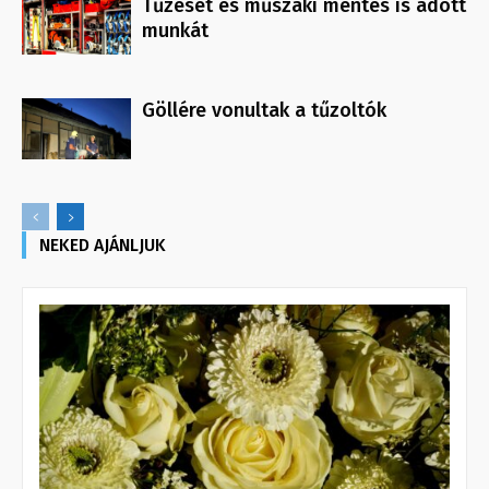
Tűzeset és műszaki mentés is adott
munkát
Göllére vonultak a tűzoltók
NEKED AJÁNLJUK