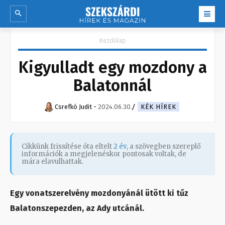
Kezdőlap
Kigyulladt egy mozdony a
Balatonnál
Csrefkó Judit
-
2024.06.30.
KÉK HÍREK
Cikkünk frissítése óta eltelt
2 év
, a szövegben szereplő
információk a megjelenéskor pontosak voltak, de
mára elavulhattak.
Egy vonatszerelvény mozdonyánál ütött ki tűz
Balatonszepezden, az Ady utcánál.