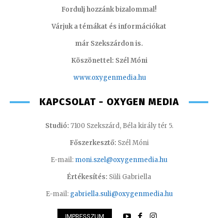
Fordulj hozzánk bizalommal!
Várjuk a témákat és információkat
már Szekszárdon is.
Köszönettel: Szél Móni
www.oxygenmedia.hu
KAPCSOLAT - OXYGEN MEDIA
Studió:
7100 Szekszárd, Béla király tér 5.
Főszerkesztő:
Szél Móni
E-mail:
moni.szel@oxygenmedia.hu
Értékesítés:
Süli Gabriella
E-mail:
gabriella.suli@oxygenmedia.hu
IMPRESSZUM