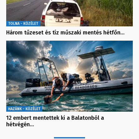
TOLNA - KÖZÉLET
Három tűzeset és tíz műszaki mentés hétfőn…
HAZÁNK - KÖZÉLET
12 embert mentettek ki a Balatonból a
hétvégén…