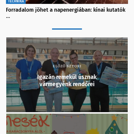
TECHNIKA
Forradalom jöhet a napenergiában: kínai kutatók
…
ELŐZŐ SZTORI
Igazán remekül úsznak
vármegyénk rendőrei