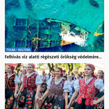
TOLNA - KULTÚRA
Felhívás víz alatti régészeti örökség védelmére…