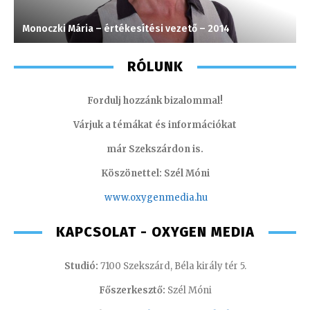
Monoczki Mária – értékesítési vezető – 2014
T
RÓLUNK
Fordulj hozzánk bizalommal!
Várjuk a témákat és információkat
már Szekszárdon is.
Köszönettel: Szél Móni
www.oxygenmedia.hu
KAPCSOLAT - OXYGEN MEDIA
Studió:
7100 Szekszárd, Béla király tér 5.
Főszerkesztő:
Szél Móni