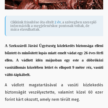
Cikkünk frissítése óta eltelt
2 év
, a szövegben szereplő
információk a megjelenéskor pontosak voltak, de
mára elavulhattak.
A Szekszárdi Járási Ügyészség közlekedés biztonsága elleni
bűntett és minősített lopás miatt emelt vádat egy 26 éves férfi
ellen. A vádlott idén májusban egy este a döbröközi
vasútállomás közelében letört és ellopott 9 méter réz, vasúti
váltó-tápkábelt.
A vádlott magatartásával a vasúti közlekedés
biztonságát veszélyeztette, valamint közel 60 ezer
forint kárt okozott, amely nem térült meg.