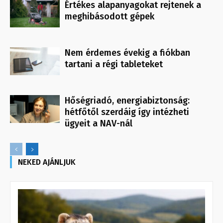
Értékes alapanyagokat rejtenek a
meghibásodott gépek
Nem érdemes évekig a fiókban
tartani a régi tableteket
Hőségriadó, energiabiztonság:
hétfőtől szerdáig így intézheti
ügyeit a NAV-nál
NEKED AJÁNLJUK