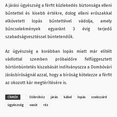
A járási ügyészség a férfit közlekedés biztonsága elleni
bűntettel és kisebb értékre, dolog elleni erőszakkal
elkövetett lopás bűntettével vádolja, amely
bűncselekmények egyaránt 3 évig terjedő
szabadságvesztéssel büntetendők.
Az ügyészség a korábban lopás miatt már elítélt
vádlottal szemben próbaidőre felfüggesztett
börtönbüntetés kiszabását indítványozza a Dombóvári
Járásbíróságnál azzal, hogy a bíróság kötelezze a férfit
az okozott kár megtérítésére is.
CÍMKÉK
Döbrököz
járás
kábel
lopás
szekszárd
ügyészség
vasút
réz