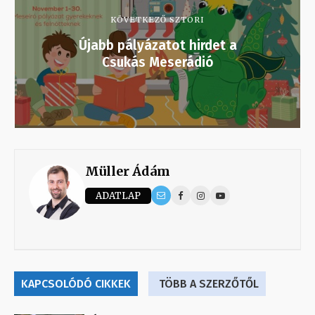
KÖVETKEZŐ SZTORI
Újabb pályázatot hirdet a
Csukás Meserádió
Müller Ádám
ADATLAP
KAPCSOLÓDÓ CIKKEK
TÖBB A SZERZŐTŐL