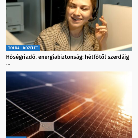
TOLNA - KÖZÉLET
Hőségriadó, energiabiztonság: hétfőtől szerdáig
…