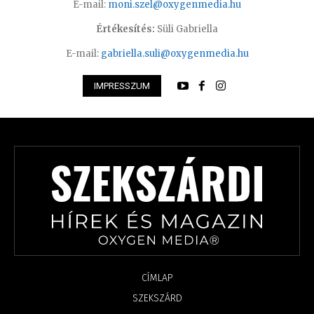
E-mail:
moni.szel@oxygenmedia.hu
Értékesítés:
Süli Gabriella
E-mail:
gabriella.suli@oxygenmedia.hu
IMPRESSZUM
CÍMLAP
SZEKSZÁRD