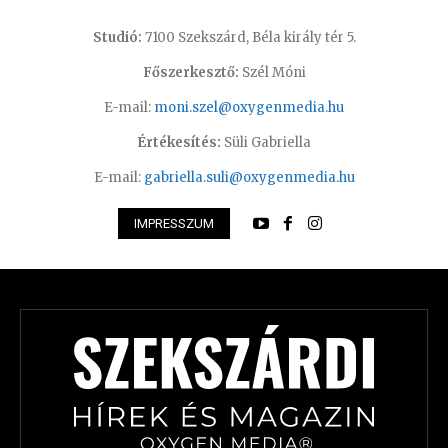
Studió:
7100 Szekszárd, Béla király tér 5.
Főszerkesztő:
Szél Móni
E-mail:
moni.szel@oxygenmedia.hu
Értékesítés:
Süli Gabriella
E-mail:
gabriella.suli@oxygenmedia.hu
IMPRESSZUM