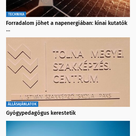
TECHNIKA
Forradalom jöhet a napenergiában: kínai kutatók
…
ÁLLÁSAJÁNLATOK
Gyógypedagógus kerestetik