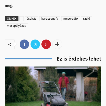
meg.
CÍMKÉK
Csukás
karácsonyfa
meserádió
radió
mesepályázat
Ez is érdekes lehet