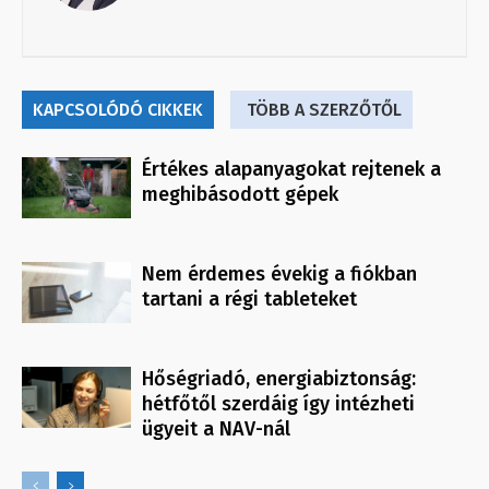
KAPCSOLÓDÓ CIKKEK
TÖBB A SZERZŐTŐL
Értékes alapanyagokat rejtenek a
meghibásodott gépek
Nem érdemes évekig a fiókban
tartani a régi tableteket
Hőségriadó, energiabiztonság:
hétfőtől szerdáig így intézheti
ügyeit a NAV-nál