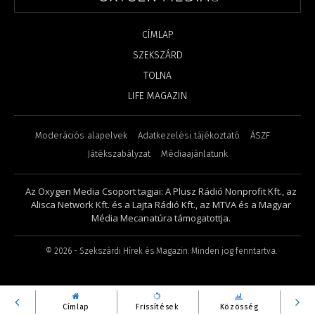
CÍMLAP
SZEKSZÁRD
TOLNA
LIFE MAGAZIN
Moderációs alapelvek
Adatkezelési tájékoztató
ÁSZF
Játékszabályzat
Médiaajánlatunk
Az Oxygen Media Csoport tagjai: A Plusz Rádió Nonprofit Kft., az
Alisca Network Kft. és a Lajta Rádió Kft., az MTVA és a Magyar
Média Mecanatúra támogatottja.
©
2026
- Szekszárdi Hírek és Magazin. Minden jog fenntartva.
Címlap
Frissítések
Közösség