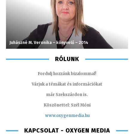
Juhászné M. Veronika – könyvelő – 2014
A
RÓLUNK
Fordulj hozzánk bizalommal!
Várjuk a témákat és információkat
már Szekszárdon is.
Köszönettel: Szél Móni
www.oxygenmedia.hu
KAPCSOLAT - OXYGEN MEDIA