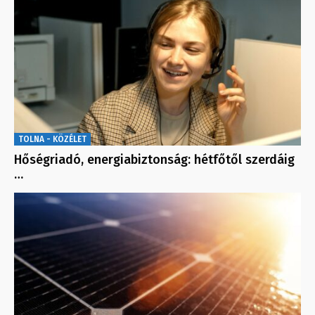
TOLNA - KÖZÉLET
Hőségriadó, energiabiztonság: hétfőtől szerdáig
…