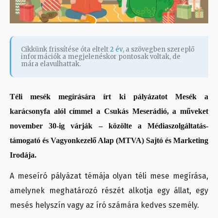
Cikkünk frissítése óta eltelt
2 év
, a szövegben szereplő
információk a megjelenéskor pontosak voltak, de
mára elavulhattak.
Téli mesék megírására írt ki pályázatot Mesék a
karácsonyfa alól címmel a Csukás Meserádió, a műveket
november 30-ig várják – közölte a Médiaszolgáltatás-
támogató és Vagyonkezelő Alap (MTVA) Sajtó és Marketing
Irodája.
A meseíró pályázat témája olyan téli mese megírása,
amelynek meghatározó részét alkotja egy állat, egy
mesés helyszín vagy az író számára kedves személy.