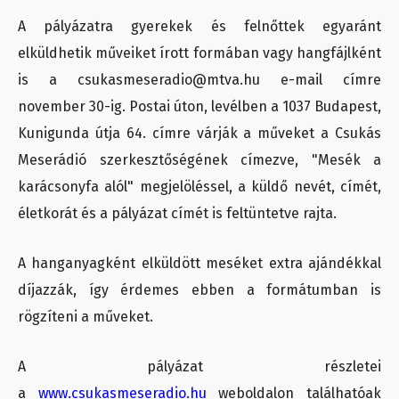
A pályázatra gyerekek és felnőttek egyaránt
elküldhetik műveiket írott formában vagy hangfájlként
is a csukasmeseradio@mtva.hu e-mail címre
november 30-ig. Postai úton, levélben a 1037 Budapest,
Kunigunda útja 64. címre várják a műveket a Csukás
Meserádió szerkesztőségének címezve, "Mesék a
karácsonyfa alól" megjelöléssel, a küldő nevét, címét,
életkorát és a pályázat címét is feltüntetve rajta.
A hanganyagként elküldött meséket extra ajándékkal
díjazzák, így érdemes ebben a formátumban is
rögzíteni a műveket.
A pályázat részletei
a
www.csukasmeseradio.hu
weboldalon találhatóak