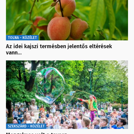
TOLNA - KÖZÉLET
Az idei kajszi termésben jelentős eltérések
vann…
SZEKSZÁRD - KÖZÉLET