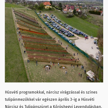
Húsvéti programokkal, nárcisz virágzással és színes
tulipánmezőkkel vár egészen április 3-ig a Húsvéti
Nárcisz és Tulipánszüret a Kőröshegyi Levendulásban.