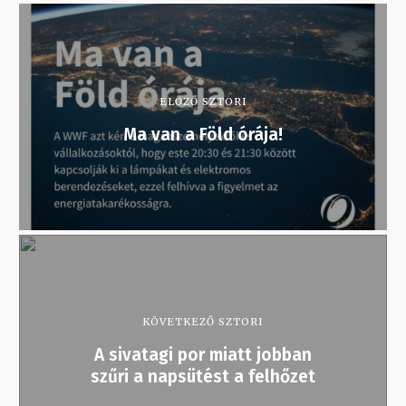
ELŐZŐ SZTORI
Ma van a Föld órája!
KÖVETKEZŐ SZTORI
A sivatagi por miatt jobban
szűri a napsütést a felhőzet