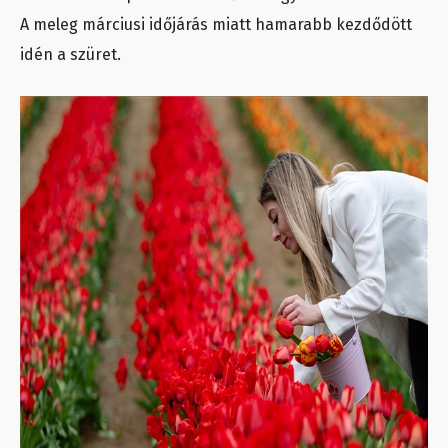
A meleg márciusi időjárás miatt hamarabb kezdődött
idén a szüret.