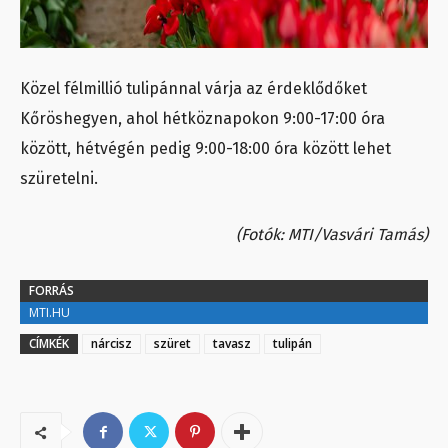
Közel félmillió tulipánnal várja az érdeklődőket
Kőröshegyen, ahol hétköznapokon 9:00-17:00 óra
között, hétvégén pedig 9:00-18:00 óra között lehet
szüretelni.
(Fotók: MTI/Vasvári Tamás)
FORRÁS
MTI.HU
CÍMKÉK
nárcisz
szüret
tavasz
tulipán