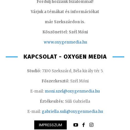
Fordulj hozzánk bizalommal!
Várjuk a témákat és információkat
már Szekszárdon is.
Köszönettel: Szél Móni
www.oxygenmedia.hu
KAPCSOLAT - OXYGEN MEDIA
Studió:
7100 Szekszárd, Béla király tér 5.
Főszerkesztő:
Szél Móni
E-mail:
moni.szel@oxygenmedia.hu
Értékesítés:
Süli Gabriella
E-mail:
gabriella.suli@oxygenmedia.hu
IMPRESSZUM