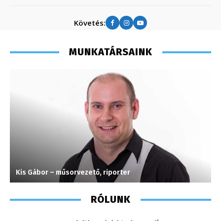
Követés:
MUNKATÁRSAINK
Kis Gábor – műsorvezető, riporter
S
RÓLUNK