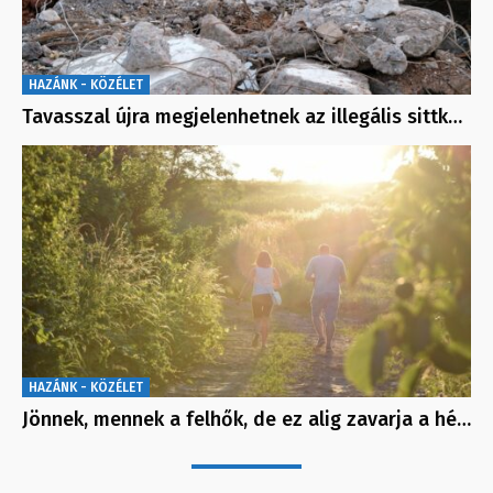
HAZÁNK - KÖZÉLET
Tavasszal újra megjelenhetnek az illegális sittk…
HAZÁNK - KÖZÉLET
Jönnek, mennek a felhők, de ez alig zavarja a hé…