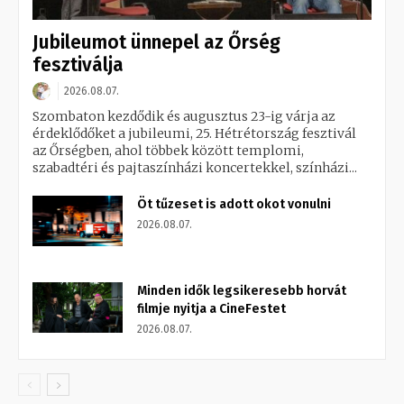
Jubileumot ünnepel az Őrség
fesztiválja
2026.08.07.
Szombaton kezdődik és augusztus 23-ig várja az
érdeklődőket a jubileumi, 25. Hétrétország fesztivál
az Őrségben, ahol többek között templomi,
szabadtéri és pajtaszínházi koncertekkel, színházi...
Öt tűzeset is adott okot vonulni
2026.08.07.
Minden idők legsikeresebb horvát
filmje nyitja a CineFestet
2026.08.07.