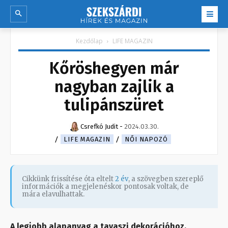
Kezdőlap
LIFE MAGAZIN
Kőröshegyen már
nagyban zajlik a
tulipánszüret
Csrefkó Judit
-
2024.03.30.
LIFE MAGAZIN
NŐI NAPOZÓ
Cikkünk frissítése óta eltelt
2 év
, a szövegben szereplő
információk a megjelenéskor pontosak voltak, de
mára elavulhattak.
A legjobb alapanyag a tavaszi dekorációhoz.