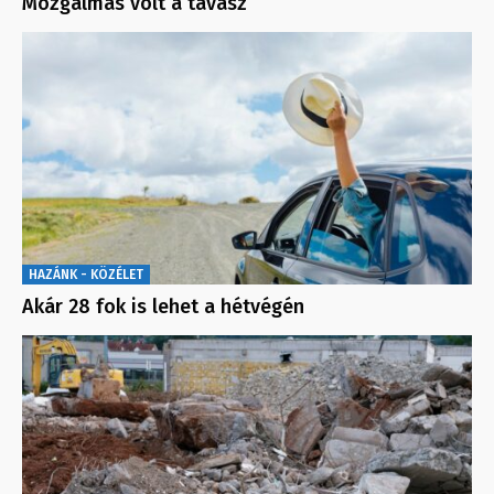
Mozgalmas volt a tavasz
HAZÁNK - KÖZÉLET
Akár 28 fok is lehet a hétvégén