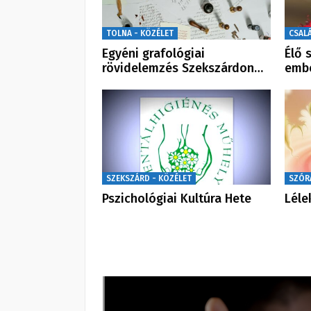
TOLNA - KÖZÉLET
CSALÁ
Egyéni grafológiai
Élő 
rövidelemzés Szekszárdon…
embe
SZEKSZÁRD - KÖZÉLET
SZÓR
Pszichológiai Kultúra Hete
Léle