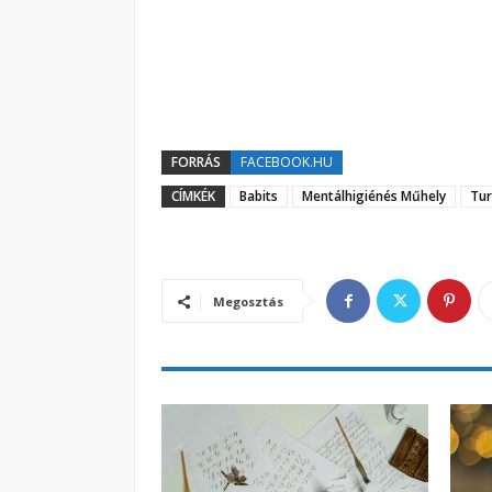
FORRÁS
FACEBOOK.HU
CÍMKÉK
Babits
Mentálhigiénés Műhely
Tur
Megosztás