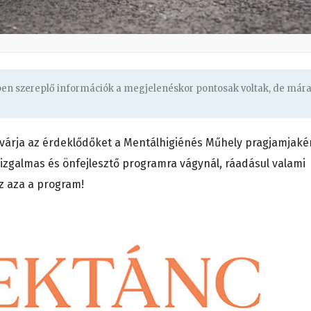
gben szereplő információk a megjelenéskor pontosak voltak, de már
 várja az érdeklődőket a Mentálhigiénés Műhely pragjamjaké
y izgalmas és önfejlesztő programra vágynál, ráadásul valami
ez aza a program!