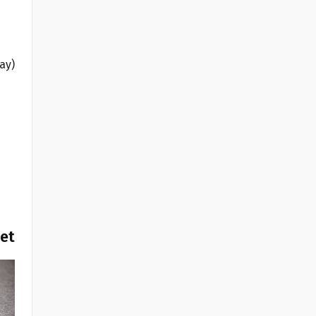
bay)
het