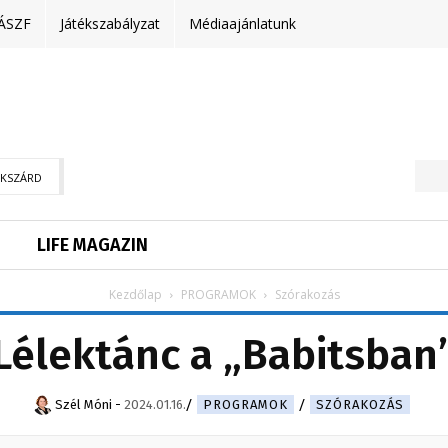
ÁSZF
Játékszabályzat
Médiaajánlatunk
EKSZÁRD
LIFE MAGAZIN
Kezdőlap
PROGRAMOK
Szórakozás
Lélektánc a „Babitsban
Szél Móni
-
2024.01.16.
PROGRAMOK
SZÓRAKOZÁS