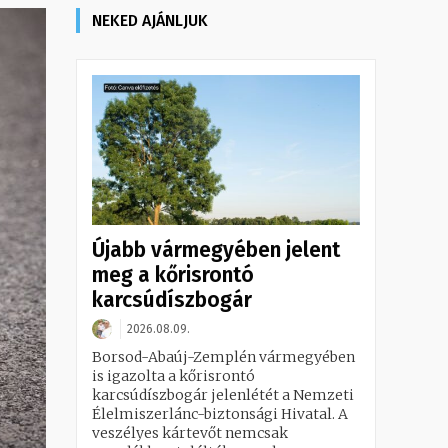
NEKED AJÁNLJUK
Újabb vármegyében jelent
meg a kőrisrontó
karcsúdíszbogár
2026.08.09.
Borsod-Abaúj-Zemplén vármegyében
is igazolta a kőrisrontó
karcsúdíszbogár jelenlétét a Nemzeti
Élelmiszerlánc-biztonsági Hivatal. A
veszélyes kártevőt nemcsak