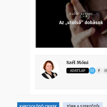
ELŐZŐ SZTORI
Az „utolsó” dobások
Szél Móni
ADATLAP
KAPCSOLÓDÓ CIKKEK
TÖBB A SZERZŐTŐL