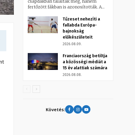
csapdákban találták meg, hanem
fertőzött fákban is azonosították. A...
Tűzeset nehezíti a
fallabda Európa-
bajnokság
előkészületeit
a
2026.08.09.
Franciaország betiltja
nt
a közösségi médiát a
15 év alattiak számára
2026.08.08.
Követés: