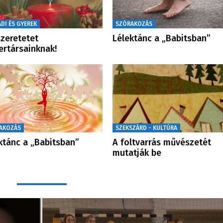
DI ÉS GYEREK
SZÓRAKOZÁS
szeretetet
Lélektánc a „Babitsban”
rtársainknak!
AKOZÁS
SZEKSZÁRD - KULTÚRA
ktánc a „Babitsban”
A foltvarrás művészetét
mutatják be