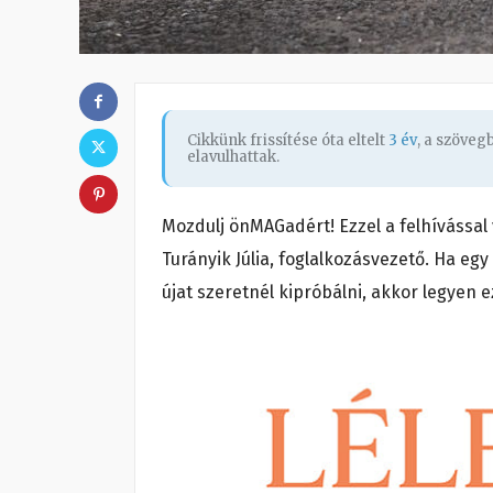
Cikkünk frissítése óta eltelt
3 év
, a szöve
elavulhattak.
Mozdulj önMAGadért! Ezzel a felhívással
Turányik Júlia, foglalkozásvezető. Ha eg
újat szeretnél kipróbálni, akkor legyen 