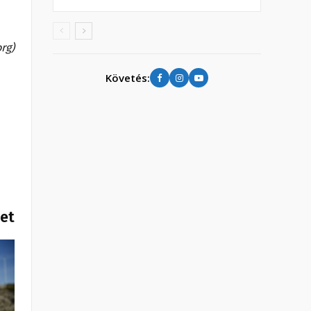
rg)
Követés:
het