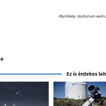
(Nyitókép: stellurium-web.o
Ez is érdekes le