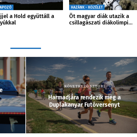
NAPOZÓ
HAZÁNK - KÖZÉLET
jjel a Hold együttáll a
Öt magyar diák utazik a
tyúkkal
csillagászati diákolimpi…
KÖVETKEZŐ SZTORI
e
Harmadjára rendezik meg a
Duplakanyar Futóversenyt