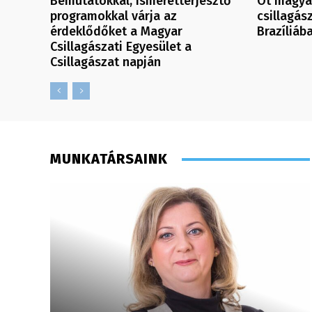
Bemutatókkal, ismeretterjesztő
Öt magyar
programokkal várja az
csillagás
érdeklődőket a Magyar
Brazíliáb
Csillagászati Egyesület a
Csillagászat napján
MUNKATÁRSAINK