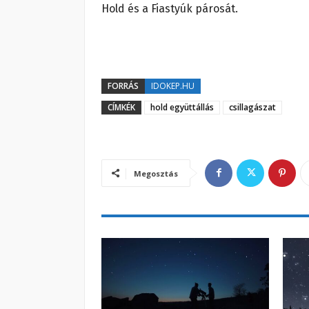
Hold és a Fiastyúk párosát.
FORRÁS
IDOKEP.HU
CÍMKÉK
hold együttállás
csillagászat
Megosztás