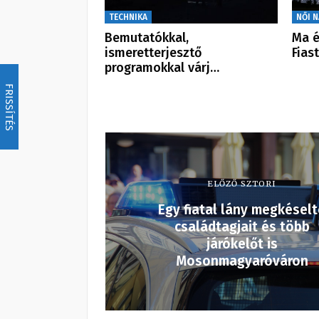
TECHNIKA
NŐI 
Bemutatókkal,
Ma é
ismeretterjesztő
Fias
programokkal várj…
FRISSÍTÉS
ELŐZŐ SZTORI
Egy fiatal lány megkéselt
családtagjait és több
járókelőt is
Mosonmagyaróváron