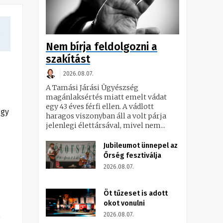
a
Nem bírja feldolgozni a
szakítást
2026.08.07.
A Tamási Járási Ügyészség
magánlaksértés miatt emelt vádat
egy 43 éves férfi ellen. A vádlott
úgy
haragos viszonyban áll a volt párja
jelenlegi élettársával, mivel nem...
Jubileumot ünnepel az
Őrség fesztiválja
2026.08.07.
Öt tűzeset is adott
okot vonulni
a
2026.08.07.