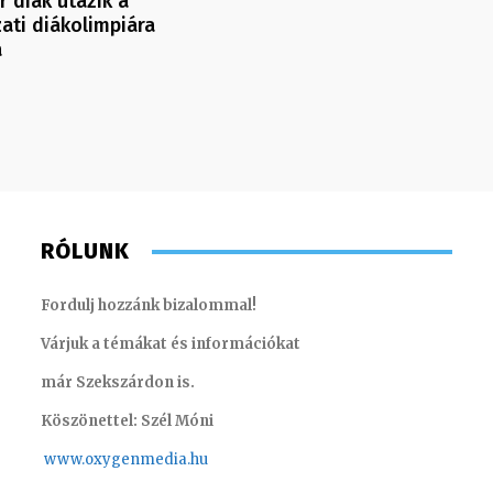
 diák utazik a
zati diákolimpiára
a
RÓLUNK
Fordulj hozzánk bizalommal!
Várjuk a témákat és információkat
már Szekszárdon is.
Köszönettel: Szél Móni
www.oxygenmedia.hu