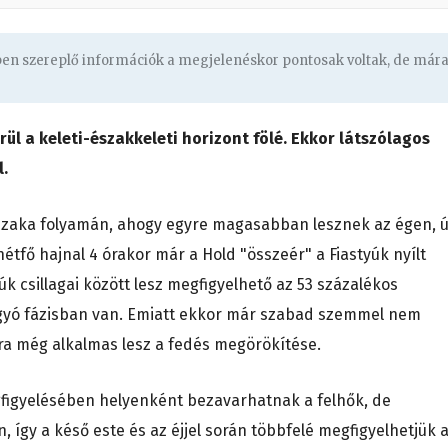
gben szereplő információk a megjelenéskor pontosak voltak, de már
erül a keleti-északkeleti horizont fölé. Ekkor látszólagos
l.
jszaka folyamán, ahogy egyre magasabban lesznek az égen, 
tfő hajnal 4 órakor már a Hold "összeér" a Fiastyúk nyílt
yúk csillagai között lesz megfigyelhető az 53 százalékos
fogyó fázisban van. Emiatt ekkor már szabad szemmel nem
ásra még alkalmas lesz a fedés megörökítése.
figyelésében helyenként bezavarhatnak a felhők, de
, így a késő este és az éjjel során többfelé megfigyelhetjük 