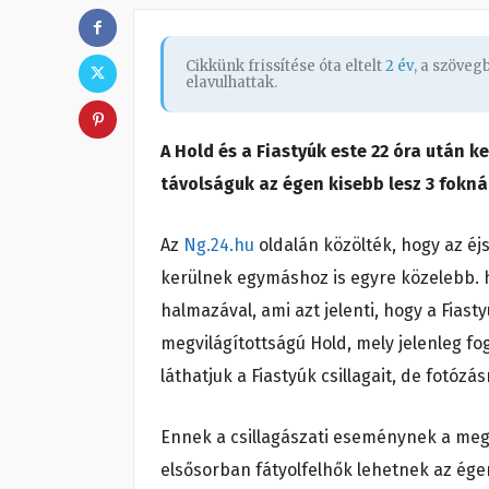
Cikkünk frissítése óta eltelt
2 év
, a szöve
elavulhattak.
A Hold és a Fiastyúk este 22 óra után k
távolságuk az égen kisebb lesz 3 fokná
Az
Ng.24.hu
oldalán közölték, hogy az é
kerülnek egymáshoz is egyre közelebb. hé
halmazával, ami azt jelenti, hogy a Fiast
megvilágítottságú Hold, mely jelenleg 
láthatjuk a Fiastyúk csillagait, de fotóz
Ennek a csillagászati eseménynek a meg
elsősorban fátyolfelhők lehetnek az égen