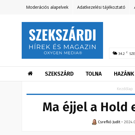
Moderációs alapelvek
Adatkezelési tájékoztató
C
34.2
SZ
SZEKSZÁRD
TOLNA
HAZÁNK
Kezdőlap
Ma éjjel a Hold 
Csrefkó Judit
-
2024.0