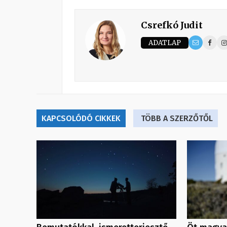
Csrefkó Judit
ADATLAP
KAPCSOLÓDÓ CIKKEK
TÖBB A SZERZŐTŐL