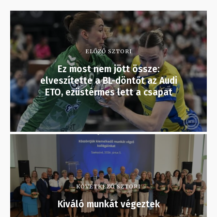
ELŐZŐ SZTORI
Ez most nem jött össze:
elveszítette a BL-döntőt az Audi
ETO, ezüstérmes lett a csapat
KÖVETKEZŐ SZTORI
Kiváló munkát végeztek