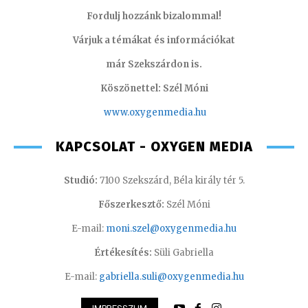
Fordulj hozzánk bizalommal!
Várjuk a témákat és információkat
már Szekszárdon is.
Köszönettel: Szél Móni
www.oxygenmedia.hu
KAPCSOLAT - OXYGEN MEDIA
Studió:
7100 Szekszárd, Béla király tér 5.
Főszerkesztő:
Szél Móni
E-mail:
moni.szel@oxygenmedia.hu
Értékesítés:
Süli Gabriella
E-mail:
gabriella.suli@oxygenmedia.hu