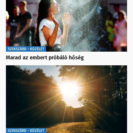
SZEKSZÁRD - KÖZÉLET
Marad az embert próbáló hőség
SZEKSZÁRD - KÖZÉLET