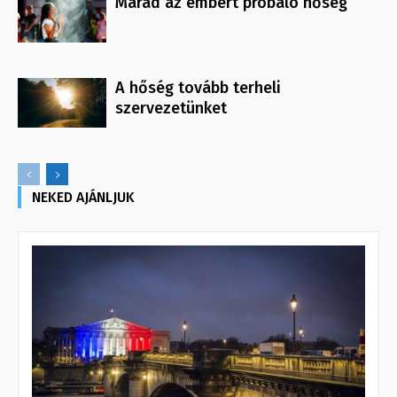
Marad az embert próbáló hőség
A hőség tovább terheli
szervezetünket
NEKED AJÁNLJUK