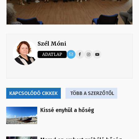
Szél Móni
ADATLAP
KAPCSOLÓDÓ CIKKEK
TÖBB A SZERZŐTŐL
Kissé enyhül a hőség