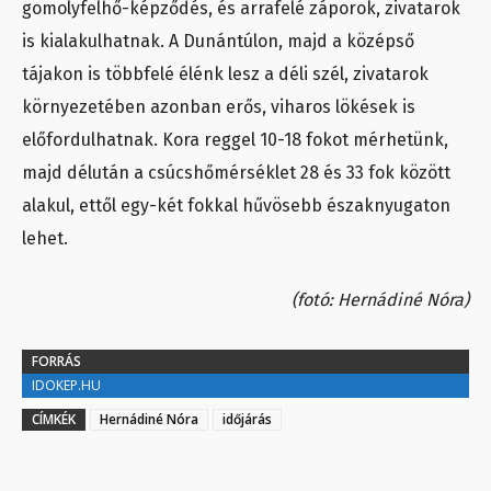
gomolyfelhő-képződés, és arrafelé záporok, zivatarok
is kialakulhatnak. A Dunántúlon, majd a középső
tájakon is többfelé élénk lesz a déli szél, zivatarok
környezetében azonban erős, viharos lökések is
előfordulhatnak. Kora reggel 10-18 fokot mérhetünk,
majd délután a csúcshőmérséklet 28 és 33 fok között
alakul, ettől egy-két fokkal hűvösebb északnyugaton
lehet.
(fotó: Hernádiné Nóra)
FORRÁS
IDOKEP.HU
CÍMKÉK
Hernádiné Nóra
időjárás