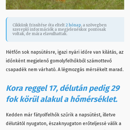
Cikkünk frissítése óta eltelt
2 hónap
, a szövegben
szereplő információk a megjelenéskor pontosak
voltak, de mára elavulhattak.
Hétfőn sok napsütésre, igazi nyári időre van kilátás, az
időnként megjelenő gomolyfelhőkből számottevő
csapadék nem várható. A légmozgás mérsékelt marad.
Kora reggel 17, délután pedig 29
fok körül alakul a hőmérséklet.
Kedden már fátyolfelhők szűrik a napsütést, illetve
délutától nyugaton, északnyugaton erőteljessé válik a