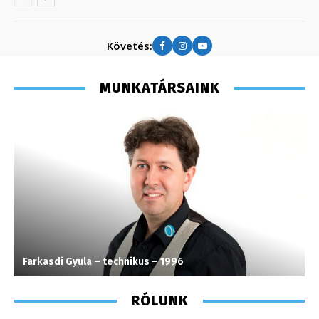
Követés:
MUNKATÁRSAINK
Farkasdi Gyula – technikus – 1996
C
RÓLUNK