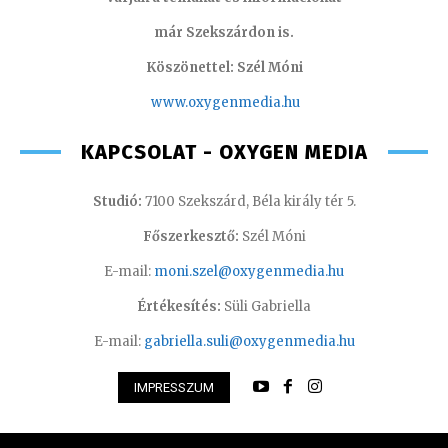
már Szekszárdon is.
Köszönettel: Szél Móni
www.oxygenmedia.hu
KAPCSOLAT - OXYGEN MEDIA
Studió:
7100 Szekszárd, Béla király tér 5.
Főszerkesztő:
Szél Móni
E-mail:
moni.szel@oxygenmedia.hu
Értékesítés:
Süli Gabriella
E-mail:
gabriella.suli@oxygenmedia.hu
IMPRESSZUM