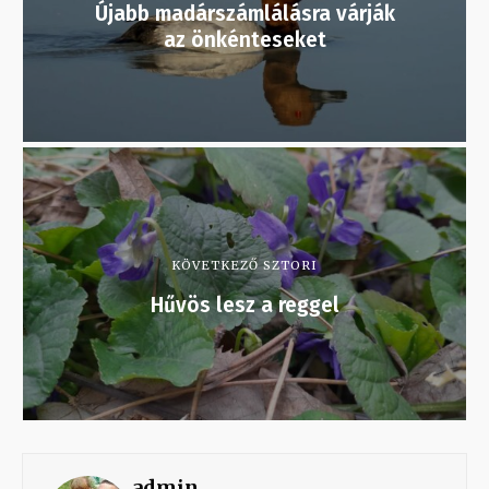
Újabb madárszámlálásra várják
az önkénteseket
KÖVETKEZŐ SZTORI
Hűvös lesz a reggel
admin