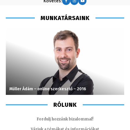
Követés:
MUNKATÁRSAINK
Müller Ádám – online szerkesztő – 2016
C
RÓLUNK
Fordulj hozzánk bizalommal!
Várjuk a témákat és információkat