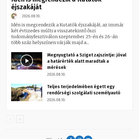
éjszakáját
2026.08.10.
Idén is megrendezik a Kutatók éjszakáját, az immár
két évtizedes múltra visszatekintő őszi
tudományfesztiválon szeptember 25-én és 26-án
több száz helyszínen várják majd a...
Megnyugtató a Sziget zajszintje: jóval
a határérték alatt maradtak a
mérések
2026.08.10.
Teljes terjedelmében égett egy
rendőrségi szolgálati személyautó
2026.08.10.