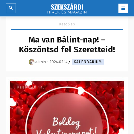
Kezdőlap
Ma van Bálint-nap! –
Köszöntsd fel Szeretteid!
admin
-
2024.02.14.
KALENDARIUM