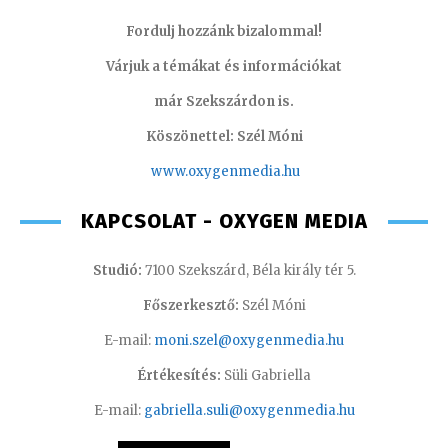
Fordulj hozzánk bizalommal!
Várjuk a témákat és információkat
már Szekszárdon is.
Köszönettel: Szél Móni
www.oxygenmedia.hu
KAPCSOLAT - OXYGEN MEDIA
Studió:
7100 Szekszárd, Béla király tér 5.
Főszerkesztő:
Szél Móni
E-mail:
moni.szel@oxygenmedia.hu
Értékesítés:
Süli Gabriella
E-mail:
gabriella.suli@oxygenmedia.hu