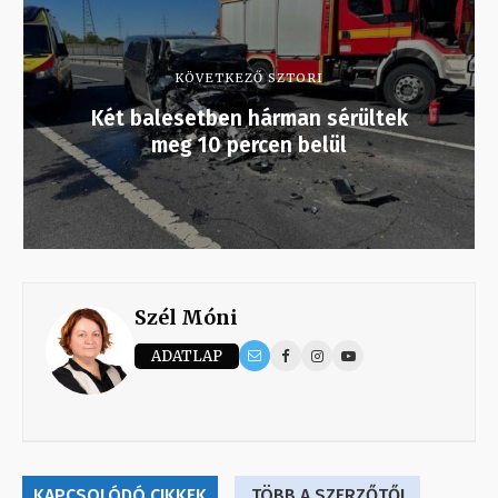
KÖVETKEZŐ SZTORI
Két balesetben hárman sérültek
meg 10 percen belül
Szél Móni
ADATLAP
KAPCSOLÓDÓ CIKKEK
TÖBB A SZERZŐTŐL