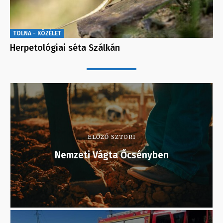
TOLNA - KÖZÉLET
Herpetológiai séta Szálkán
ELŐZŐ SZTORI
Nemzeti Vágta Őcsényben