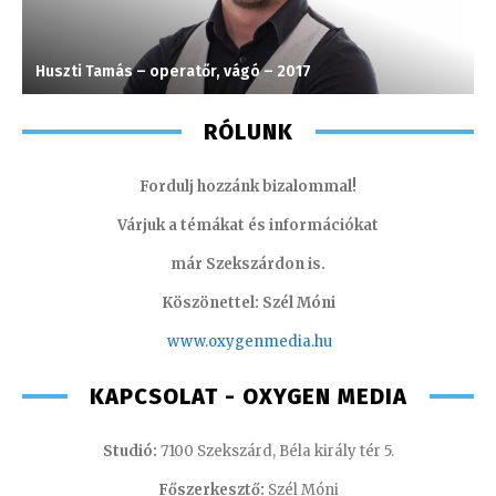
Huszti Tamás – operatőr, vágó – 2017
S
RÓLUNK
Fordulj hozzánk bizalommal!
Várjuk a témákat és információkat
már Szekszárdon is.
Köszönettel: Szél Móni
www.oxygenmedia.hu
KAPCSOLAT - OXYGEN MEDIA
Studió:
7100 Szekszárd, Béla király tér 5.
Főszerkesztő:
Szél Móni