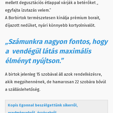
mellett degusztációs étlappal várják a betérőket „
egyfajta ízutazás velem.”
A Borbirtok természetesen kínálja prémium borait,
díjazott nedűket, nyári könnyebb kortyolnivalót.
„Számunkra nagyon fontos, hogy
a vendégül látás maximális
élményt nyújtson.”
A birtok jelenleg 15 szobával áll azok rendelkézésre,
akik megpihennének, de hamarosan 22 szobára bővül
a szálláslehetőség.
Kopis Egonnal beszélgettünk sikerről,
eredményekről, érzésekről.