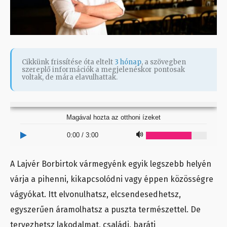
Cikkünk frissítése óta eltelt
3 hónap
, a szövegben
szereplő információk a megjelenéskor pontosak
voltak, de mára elavulhattak.
Magával hozta az otthoni ízeket
0:00
/
3:00
A Lajvér Borbirtok vármegyénk egyik legszebb helyén
várja a pihenni, kikapcsolódni vagy éppen közösségre
vágyókat. Itt elvonulhatsz, elcsendesedhetsz,
egyszerűen áramolhatsz a puszta természettel. De
tervezhetsz lakodalmat, családi, baráti