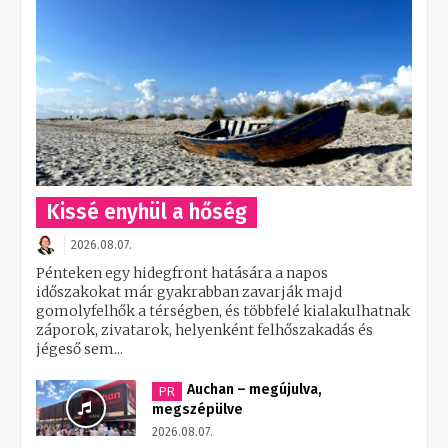
Kissé enyhül a hőség
2026.08.07.
Pénteken egy hidegfront hatására a napos
időszakokat már gyakrabban zavarják majd
gomolyfelhők a térségben, és többfelé kialakulhatnak
záporok, zivatarok, helyenként felhőszakadás és
jégeső sem...
Auchan – megújulva,
PR
megszépülve
2026.08.07.