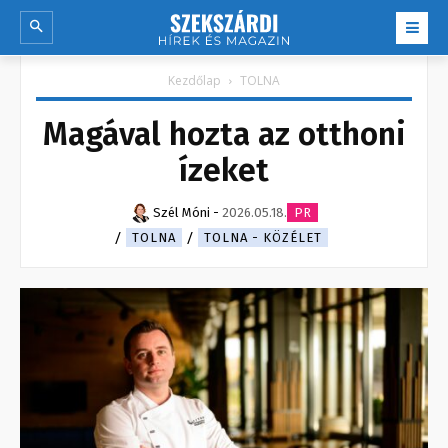
Kezdőlap
TOLNA
Magával hozta az otthoni
ízeket
Szél Móni
-
2026.05.18.
PR
TOLNA
TOLNA - KÖZÉLET