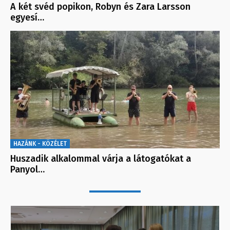
A két svéd popikon, Robyn és Zara Larsson
egyesí…
HAZÁNK - KÖZÉLET
Huszadik alkalommal várja a látogatókat a
Panyol…