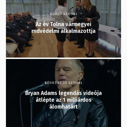
ELŐZŐ SZTORI
Az év Tolna vármegyei
rndvédelmi alkalmazottja
KÖVETKEZŐ SZTORI
Bryan Adams legendás videója
átlépte az 1 milliárdos
álomhatárt