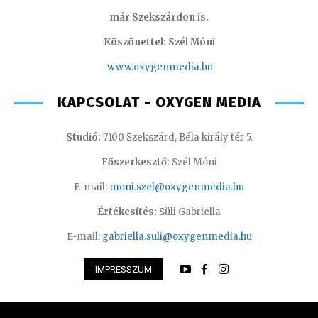
már Szekszárdon is.
Köszönettel: Szél Móni
www.oxygenmedia.hu
KAPCSOLAT - OXYGEN MEDIA
Studió:
7100 Szekszárd, Béla király tér 5.
Főszerkesztő:
Szél Móni
E-mail:
moni.szel@oxygenmedia.hu
Értékesítés:
Süli Gabriella
E-mail:
gabriella.suli@oxygenmedia.hu
IMPRESSZUM