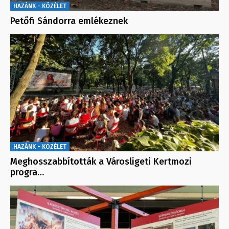
HAZÁNK - KÖZÉLET
Petőfi Sándorra emlékeznek
HAZÁNK - KÖZÉLET
Meghosszabbították a Városligeti Kertmozi
progra…