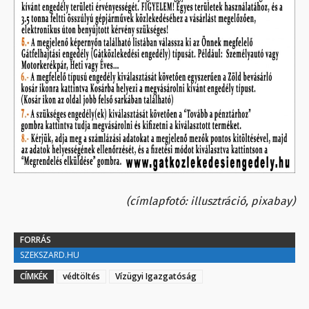
(címlapfotó: illusztráció, pixabay)
FORRÁS
SZEKSZARD.HU
CÍMKÉK
védtöltés
Vízügyi Igazgatóság