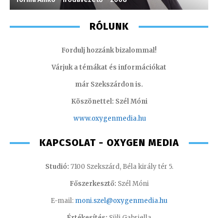
RÓLUNK
Fordulj hozzánk bizalommal!
Várjuk a témákat és információkat
már Szekszárdon is.
Köszönettel: Szél Móni
www.oxygenmedia.hu
KAPCSOLAT - OXYGEN MEDIA
Studió:
7100 Szekszárd, Béla király tér 5.
Főszerkesztő:
Szél Móni
E-mail:
moni.szel@oxygenmedia.hu
Értékesítés:
Süli Gabriella