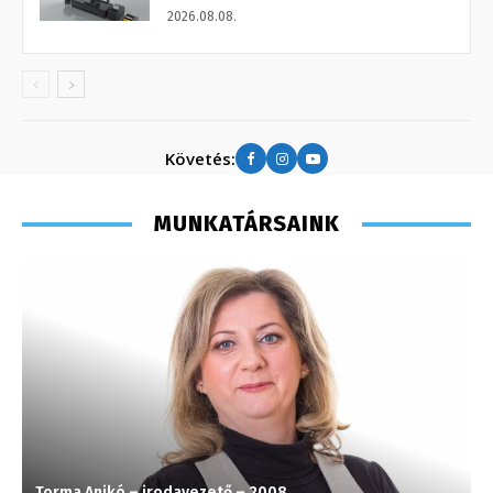
2026.08.08.
Követés:
MUNKATÁRSAINK
Torma Anikó – irodavezető – 2008
C