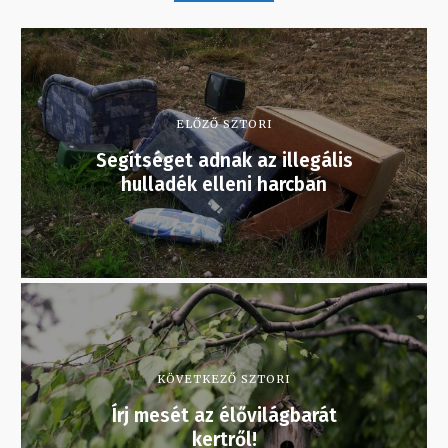
ELŐZŐ SZTORI
Segítséget adnak az illegális
hulladék elleni harcban
KÖVETKEZŐ SZTORI
Írj mesét az élővilágbarát
kertről!