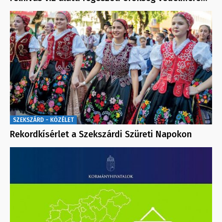
SZEKSZÁRD - KÖZÉLET
Rekordkísérlet a Szekszárdi Szüreti Napokon