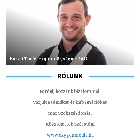
Huszti Tamás – operatőr, vágó – 2017
M
RÓLUNK
Fordulj hozzánk bizalommal!
Várjuk a témákat és információkat
már Szekszárdon is.
Köszönettel: Szél Móni
www.oxygenmedia.hu