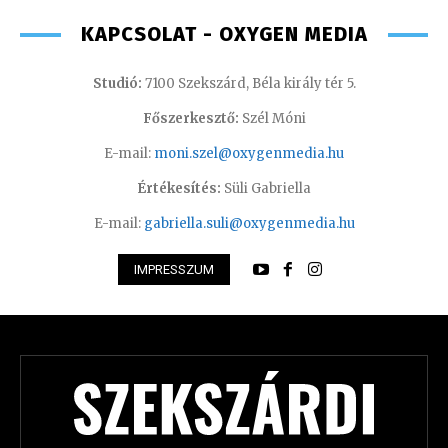
KAPCSOLAT - OXYGEN MEDIA
Studió:
7100 Szekszárd, Béla király tér 5.
Főszerkesztő:
Szél Móni
E-mail:
moni.szel@oxygenmedia.hu
Értékesítés:
Süli Gabriella
E-mail:
gabriella.suli@oxygenmedia.hu
IMPRESSZUM