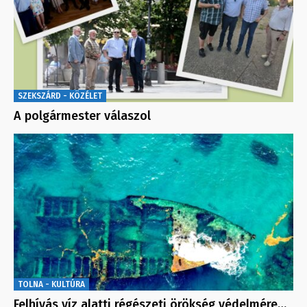
SZEKSZÁRD - KÖZÉLET
A polgármester válaszol
TOLNA - KULTÚRA
Felhívás víz alatti régészeti örökség védelmére…