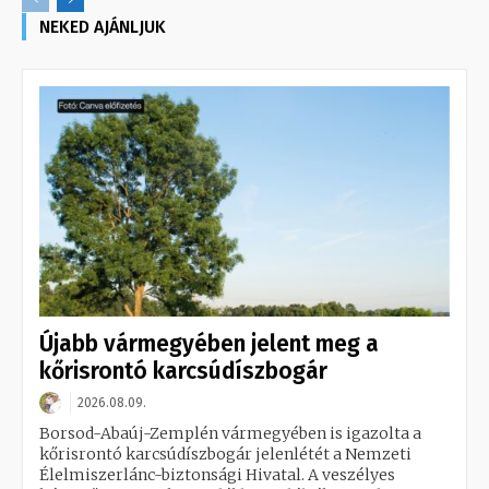
NEKED AJÁNLJUK
Újabb vármegyében jelent meg a
kőrisrontó karcsúdíszbogár
2026.08.09.
Borsod-Abaúj-Zemplén vármegyében is igazolta a
kőrisrontó karcsúdíszbogár jelenlétét a Nemzeti
Élelmiszerlánc-biztonsági Hivatal. A veszélyes