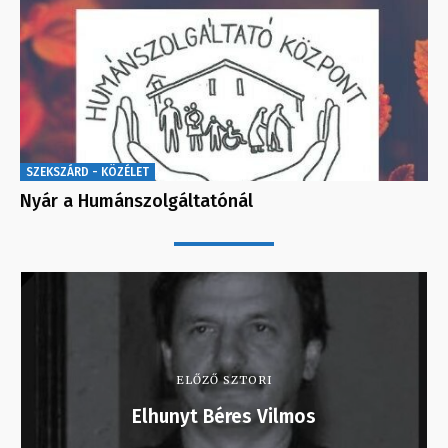
SZEKSZÁRD - KÖZÉLET
Nyár a Humánszolgáltatónál
ELŐZŐ SZTORI
Elhunyt Béres Vilmos