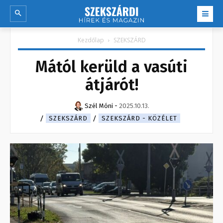
Kezdőlap
SZEKSZÁRD
Mától kerüld a vasúti
átjárót!
Szél Móni
-
2025.10.13.
SZEKSZÁRD
SZEKSZÁRD - KÖZÉLET