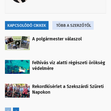
KAPCSOLÓDÓ CIKKEK
TÖBB A SZERZŐTŐL
A polgármester válaszol
Felhívás víz alatti régészeti örökség
védelmére
Rekordkísérlet a Szekszárdi Szüreti
Napokon