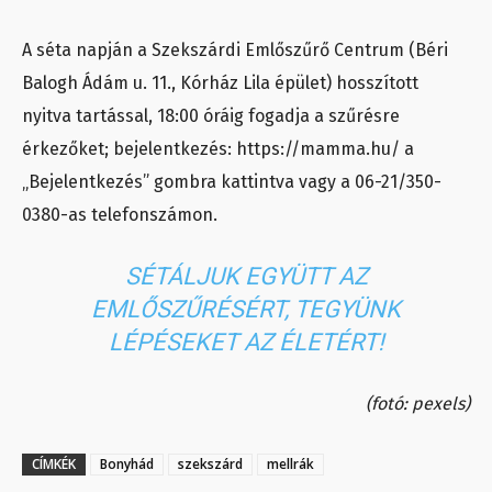
A séta napján a Szekszárdi Emlőszűrő Centrum (Béri
Balogh Ádám u. 11., Kórház Lila épület) hosszított
nyitva tartással, 18:00 óráig fogadja a szűrésre
érkezőket; bejelentkezés: https://mamma.hu/ a
„Bejelentkezés” gombra kattintva vagy a 06-21/350-
0380-as telefonszámon.
SÉTÁLJUK EGYÜTT AZ
EMLŐSZŰRÉSÉRT, TEGYÜNK
LÉPÉSEKET AZ ÉLETÉRT!
(fotó: pexels)
CÍMKÉK
Bonyhád
szekszárd
mellrák