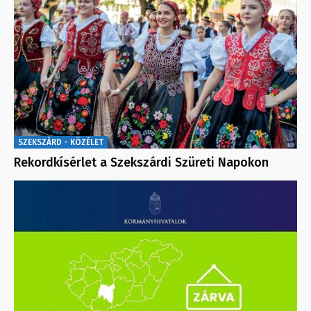
SZEKSZÁRD - KÖZÉLET
Rekordkísérlet a Szekszárdi Szüreti Napokon