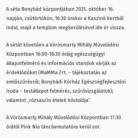
A séta Bonyhád központjában
2025. október 16.
napján, csütörtökön, 16:30 órakor
a Kaszinó kertből
indul, majd a templom megkerülésével ide ér vissza.
A sétát követően a Vörösmarty Mihály Művelődési
Központban 16:00-18:30 óráig egészségügyi
állapotfelmérő és információs standok várják az
érdeklődőket (MaMMa Zrt. – tájékoztatás az
emlőszűrésről; Bonyhádi Kórház Egészségfejlesztési
Iroda – testállapot felmérés, szűrővizsgálatok);
valamint „rózsaszín ételek kóstolója”.
A Vörösmarty Mihály Művelődési Központban 17:30
órától Pink Nia táncbemutatóra kerül sor.