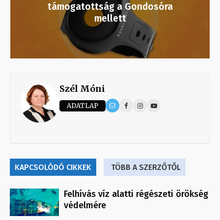
támogatottság a Gondosóra
mellett
Szél Móni
ADATLAP
KAPCSOLÓDÓ CIKKEK
TÖBB A SZERZŐTŐL
Felhívás víz alatti régészeti örökség
védelmére