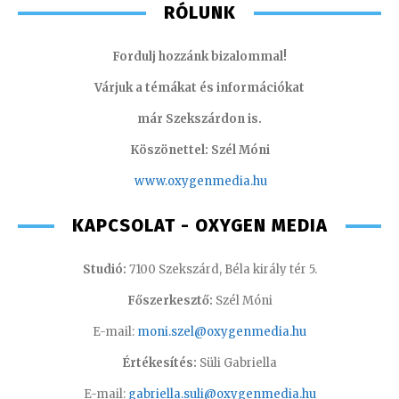
RÓLUNK
Fordulj hozzánk bizalommal!
Várjuk a témákat és információkat
már Szekszárdon is.
Köszönettel: Szél Móni
www.oxygenmedia.hu
KAPCSOLAT - OXYGEN MEDIA
Studió:
7100 Szekszárd, Béla király tér 5.
Főszerkesztő:
Szél Móni
E-mail:
moni.szel@oxygenmedia.hu
Értékesítés:
Süli Gabriella
E-mail:
gabriella.suli@oxygenmedia.hu