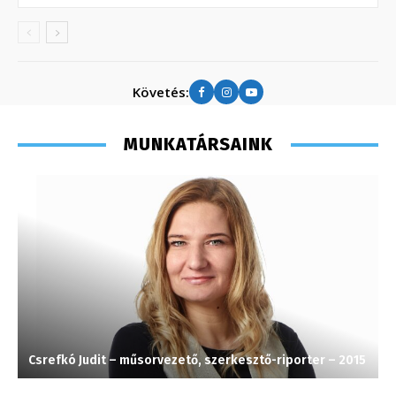
Követés:
MUNKATÁRSAINK
Csrefkó Judit – műsorvezető, szerkesztő-riporter – 2015
T