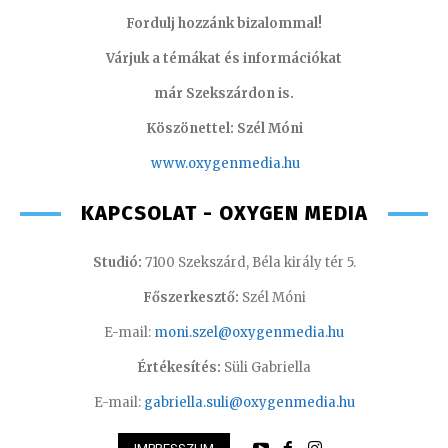
Fordulj hozzánk bizalommal!
Várjuk a témákat és információkat
már Szekszárdon is.
Köszönettel: Szél Móni
www.oxygenmedia.hu
KAPCSOLAT - OXYGEN MEDIA
Studió:
7100 Szekszárd, Béla király tér 5.
Főszerkesztő:
Szél Móni
E-mail:
moni.szel@oxygenmedia.hu
Értékesítés:
Süli Gabriella
E-mail:
gabriella.suli@oxygenmedia.hu