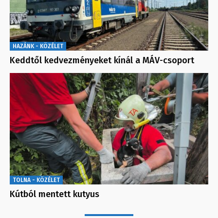
HAZÁNK - KÖZÉLET
Keddtől kedvezményeket kínál a MÁV-csoport
TOLNA - KÖZÉLET
Kútból mentett kutyus