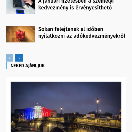
A januári fizetésben a személyi
kedvezmény is érvényesíthető
Sokan felejtenek el időben
nyilatkozni az adókedvezményekről
NEKED AJÁNLJUK