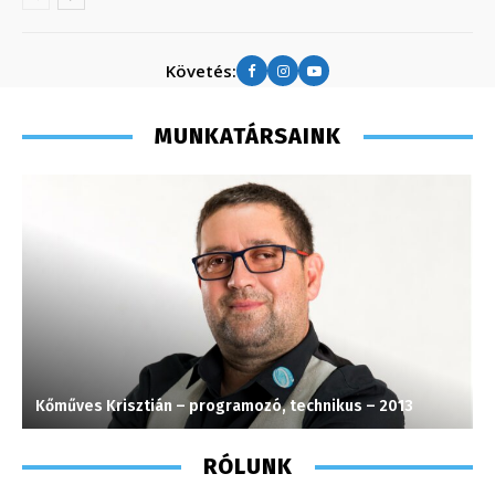
Követés:
MUNKATÁRSAINK
Kőműves Krisztián – programozó, technikus – 2013
H
RÓLUNK