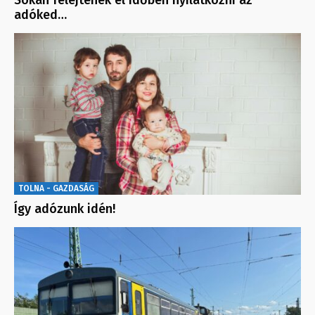
Sokan felejtenek el időben nyilatkozni az
adóked…
TOLNA - GAZDASÁG
Így adózunk idén!