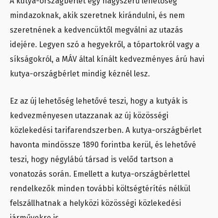
A kutya-országbérlet egy nagyszerű lehetőség
mindazoknak, akik szeretnek kirándulni, és nem
szeretnének a kedvencüktől megválni az utazás
idejére. Legyen szó a hegyekről, a tópartokról vagy a
síkságokról, a MÁV által kínált kedvezményes árú havi
kutya-országbérlet mindig kéznél lesz.
Ez az új lehetőség lehetővé teszi, hogy a kutyák is
kedvezményesen utazzanak az új közösségi
közlekedési tarifarendszerben. A kutya-országbérlet
havonta mindössze 1890 forintba kerül, és lehetővé
teszi, hogy négylábú társad is velőd tartson a
vonatozás során. Emellett a kutya-országbérlettel
rendelkezők minden további költségtérítés nélkül
felszállhatnak a helyközi közösségi közlekedési
járművekre is.