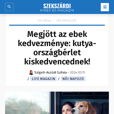
Kezdőlap
LIFE MAGAZIN
Megjött az ebek
kedvezménye: kutya-
országbérlet
kiskedvencednek!
Szigeti-Aszódi Szilvia
-
2024.03.11.
LIFE MAGAZIN
NŐI NAPOZÓ