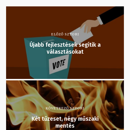
ELŐZŐ SZTORI
Újabb fejlesztések segítik a
választásokat
KÖVETKEZŐ SZTORI
Két tűzeset, négy műszaki
mentés