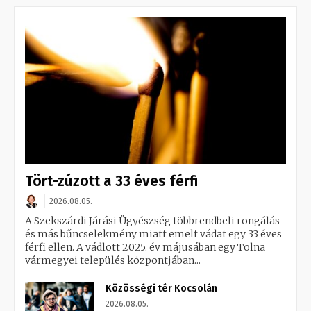
Tört-zúzott a 33 éves férfi
2026.08.05.
A Szekszárdi Járási Ügyészség többrendbeli rongálás
és más bűncselekmény miatt emelt vádat egy 33 éves
férfi ellen. A vádlott 2025. év májusában egy Tolna
vármegyei település központjában...
Közösségi tér Kocsolán
2026.08.05.