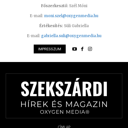
Főszerkesztő:
Szél Móni
E-mail:
moni.szel@oxygenmedia.hu
Értékesítés:
Süli Gabriella
E-mail:
gabriella.suli@oxygenmedia.hu
IMPRESSZUM
CÍMLAP