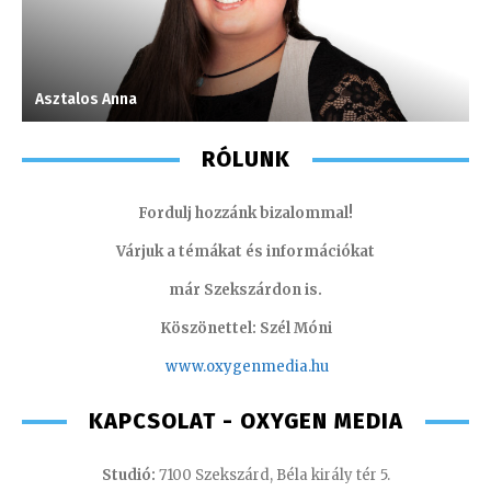
Asztalos Anna
M
RÓLUNK
Fordulj hozzánk bizalommal!
Várjuk a témákat és információkat
már Szekszárdon is.
Köszönettel: Szél Móni
www.oxygenmedia.hu
KAPCSOLAT - OXYGEN MEDIA
Studió:
7100 Szekszárd, Béla király tér 5.