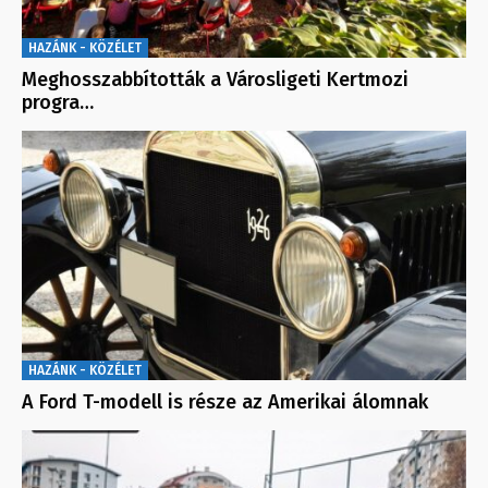
HAZÁNK - KÖZÉLET
Meghosszabbították a Városligeti Kertmozi
progra…
HAZÁNK - KÖZÉLET
A Ford T-modell is része az Amerikai álomnak