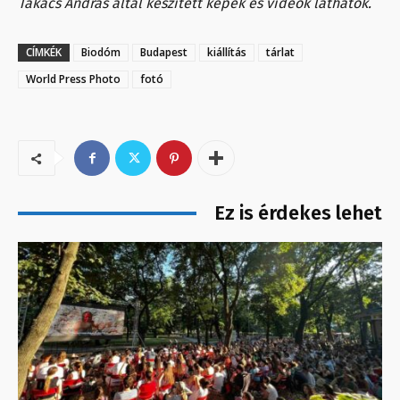
Takács András által készített képek és videók láthatók.
CÍMKÉK
Biodóm
Budapest
kiállítás
tárlat
World Press Photo
fotó
Ez is érdekes lehet