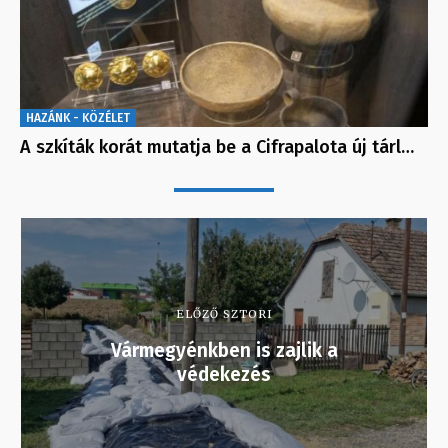
HAZÁNK - KÖZÉLET
A szkíták korát mutatja be a Cifrapalota új tárl…
ELŐZŐ SZTORI
Vármegyénkben is zajlik a
védekezés