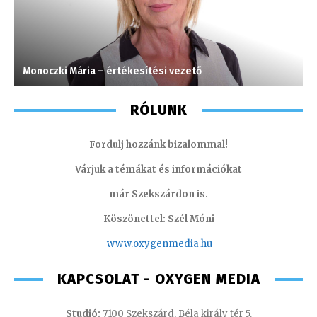
Monoczki Mária – értékesítési vezető
H
RÓLUNK
Fordulj hozzánk bizalommal!
Várjuk a témákat és információkat
már Szekszárdon is.
Köszönettel: Szél Móni
www.oxygenmedia.hu
KAPCSOLAT - OXYGEN MEDIA
Studió:
7100 Szekszárd, Béla király tér 5.