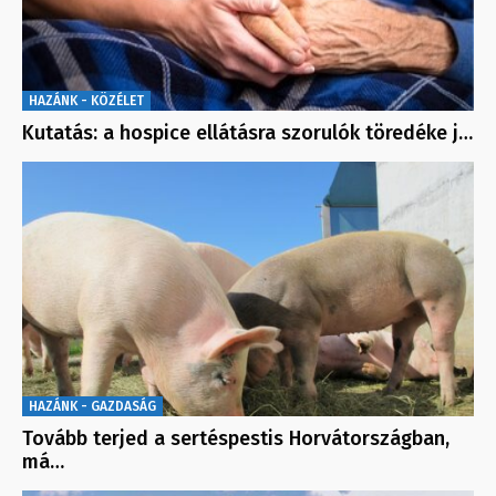
HAZÁNK - KÖZÉLET
Kutatás: a hospice ellátásra szorulók töredéke j…
HAZÁNK - GAZDASÁG
Tovább terjed a sertéspestis Horvátországban,
má…