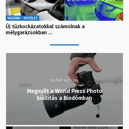
HAZÁNK - KÖZÉLET
Új tűzkockázatokkal számolnak a
mélygarázsokban …
ELŐZŐ SZTORI
Megnyílt a World Press Photo
kiállítás a Biodómban