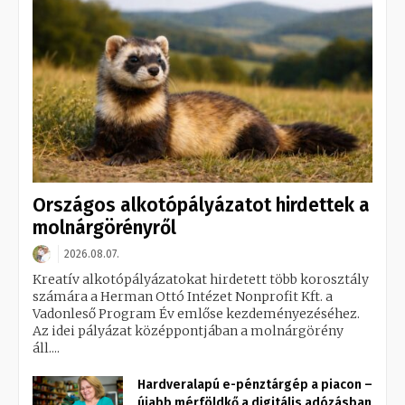
Országos alkotópályázatot hirdettek a
molnárgörényről
2026.08.07.
Kreatív alkotópályázatokat hirdetett több korosztály
számára a Herman Ottó Intézet Nonprofit Kft. a
Vadonleső Program Év emlőse kezdeményezéséhez.
Az idei pályázat középpontjában a molnárgörény
áll....
Hardveralapú e-pénztárgép a piacon –
újabb mérföldkő a digitális adózásban