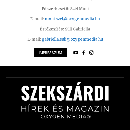
Főszerkesztő:
Szél Móni
E-mail:
moni.szel@oxygenmedia.hu
Értékesítés:
Süli Gabriella
E-mail:
gabriella.suli@oxygenmedia.hu
IMPRESSZUM