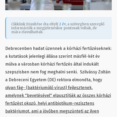
Cikkünk frissítése óta eltelt
2 év
, a szövegben szereplő
információk a megjelenéskor pontosak voltak, de
mára elavulhattak.
Debrecenben hadat üzennek a kórházi fertőzéseknek:
a kutatások jelenlegi állása szerint másfél-két év
múlva a városban kórházi fertőzés által indukált
szepszisben nem fog meghalni senki. Szilvássy Zoltán
a Debreceni Egyetem (DE) rektora elmondta, hogy
olyan fág- (baktériumölő vírust) fejlesztenek,
amelynek "bevetésével" elpusztítják az összes kórházi
fertőzést okozó, helyi antibiotikum-rezisztens
baktériumot, ami a jövőben megszünteti az ilyen