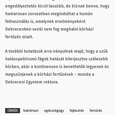
engedélyeztetés kicsit lassúbb, de bíznak benne, hogy
hamarosan sorozatban megindulhat a humán
felhasználás is, amelynek eredményeként
Debrecenben senki nem fog meghalni kórházi
fertőzés miatt.
A további kutatások arra irányulnak majd, hogy a szűk
hatásspektrumú fágok hatását kiterjesztve szélesebb
körben, akár a kontinensen is bevethetők legyenek és
megszűnjenek a kórházi fertőzések – monda a
Debreceni Egyetem rektora.
CÍMKÉK
baktérium
egészségügy
fejlesztés
fertőzés