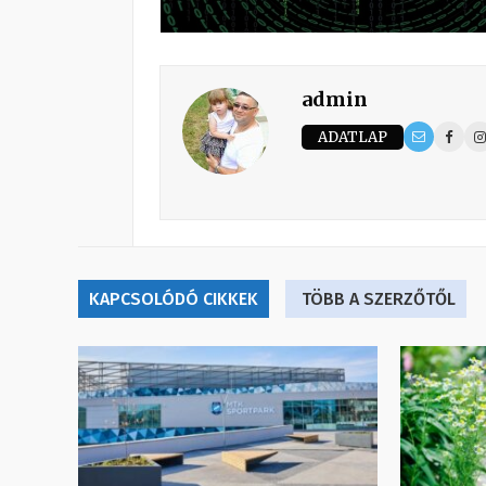
admin
ADATLAP
KAPCSOLÓDÓ CIKKEK
TÖBB A SZERZŐTŐL