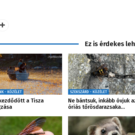
Ez is érdekes le
NK - KÖZÉLET
SZEKSZÁRD - KÖZÉLET
ezdődött a Tisza
Ne bántsuk, inkább óvjuk a
gzása
óriás tőrösdarazsaka…