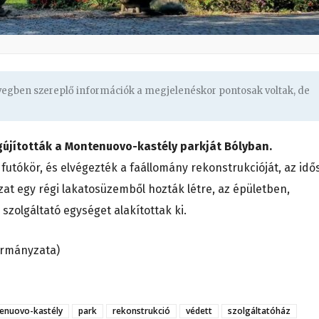
övegben szereplő információk a megjelenéskor pontosak voltak, de
gújították a Montenuovo-kastély parkját Bólyban.
futókör, és elvégezték a faállomány rekonstrukcióját, az idő
zat egy régi lakatosüzemből hozták létre, az épületben,
szolgáltató egységet alakítottak ki.
kormányzata)
enuovo-kastély
park
rekonstrukció
védett
szolgáltatóház