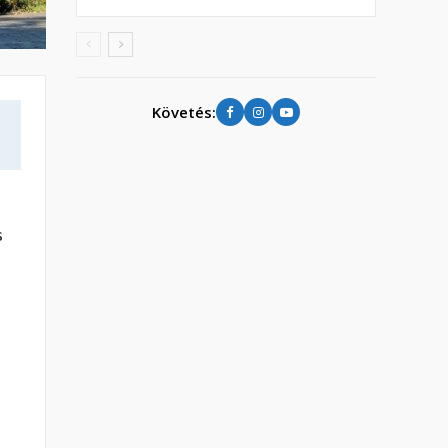
Követés:
s