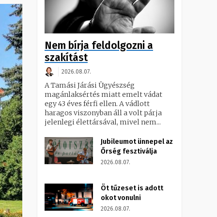
Nem bírja feldolgozni a
szakítást
2026.08.07.
A Tamási Járási Ügyészség
magánlaksértés miatt emelt vádat
egy 43 éves férfi ellen. A vádlott
haragos viszonyban áll a volt párja
jelenlegi élettársával, mivel nem...
Jubileumot ünnepel az
Őrség fesztiválja
2026.08.07.
Öt tűzeset is adott
okot vonulni
2026.08.07.