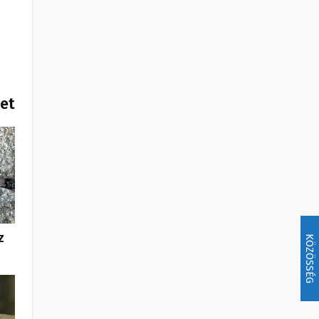
het
z
KÖZÖSSÉG