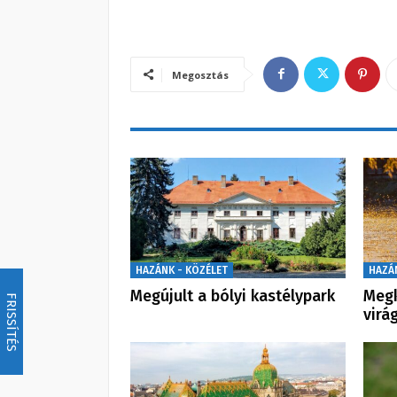
Megosztás
HAZÁNK - KÖZÉLET
HAZÁ
Megújult a bólyi kastélypark
Megk
FRISSÍTÉS
virá