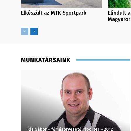
Elkészült az MTK Sportpark
Elindult 
Magyaror
MUNKATÁRSAINK
Kis Gábor – főműsorvezető, riporter – 2012