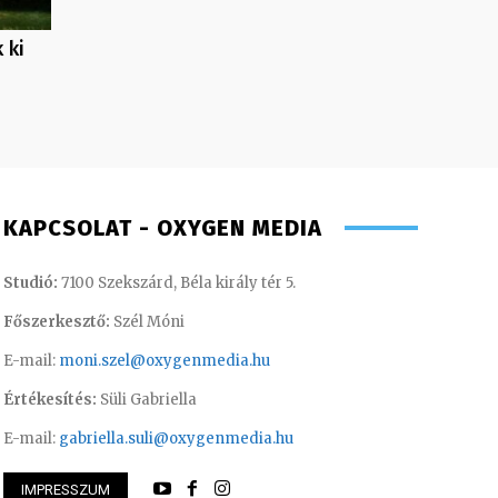
 ki
KAPCSOLAT - OXYGEN MEDIA
Studió:
7100 Szekszárd, Béla király tér 5.
Főszerkesztő:
Szél Móni
E-mail:
moni.szel@oxygenmedia.hu
Értékesítés:
Süli Gabriella
E-mail:
gabriella.suli@oxygenmedia.hu
IMPRESSZUM
or – műsorvezető, riporter
Gombos Éva – sale