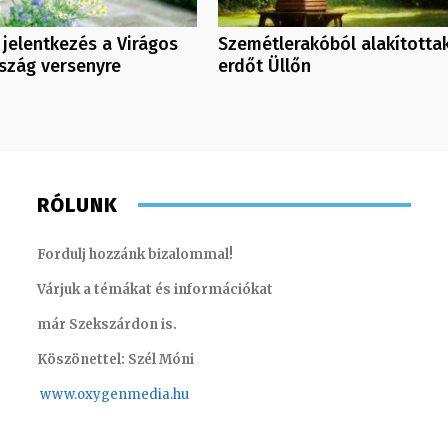
a jelentkezés a Virágos
Szemétlerakóból alakítottak
szág versenyre
erdőt Üllőn
RÓLUNK
Fordulj hozzánk bizalommal!
Várjuk a témákat és információkat
már Szekszárdon is.
Köszönettel: Szél Móni
www.oxygenmedia.hu
Turi Szilvia- könyvelési asszisztens – 2020
Kis Gáb