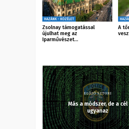
HAZÁNK - KÖZÉLET
HAZÁ
Zsolnay támogatással
A tő
újulhat meg az
vesz
Iparművészet…
ELŐZŐ SZTORI
Más a módszer, de a cél
ugyanaz