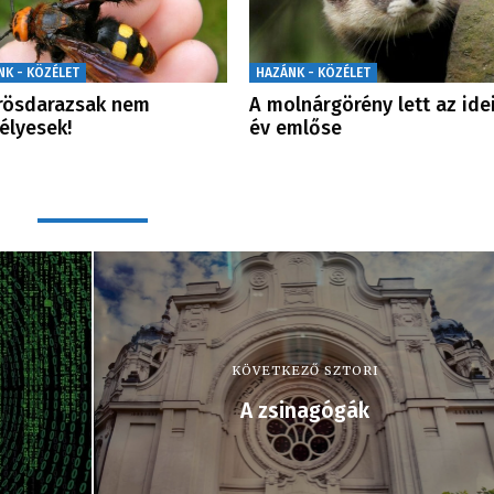
NK - KÖZÉLET
HAZÁNK - KÖZÉLET
rösdarazsak nem
A molnárgörény lett az ide
élyesek!
év emlőse
KÖVETKEZŐ SZTORI
A zsinagógák