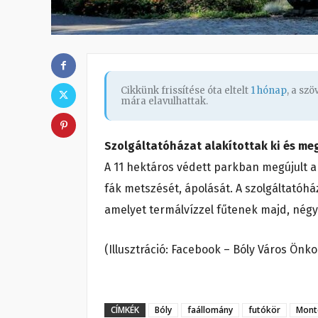
Cikkünk frissítése óta eltelt
1 hónap
, a sz
mára elavulhattak.
Szolgáltatóházat alakítottak ki és me
A 11 hektáros védett parkban megújult a 
fák metszését, ápolását. A szolgáltatóhá
amelyet termálvízzel fűtenek majd, négy 
(Illusztráció: Facebook – Bóly Város Ön
CÍMKÉK
Bóly
faállomány
futókör
Mont