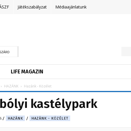
ÁSZF
Játékszabályzat
Médiaajánlatunk
SZÁRD
LIFE MAGAZIN
HAZÁNK
Hazánk - Közélet
 bólyi kastélypark
6.
HAZÁNK
HAZÁNK - KÖZÉLET