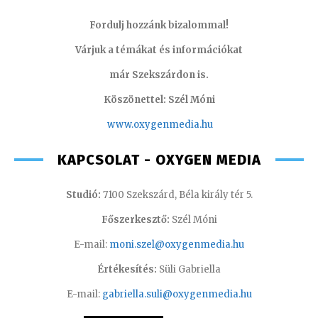
Fordulj hozzánk bizalommal!
Várjuk a témákat és információkat
már Szekszárdon is.
Köszönettel: Szél Móni
www.oxygenmedia.hu
KAPCSOLAT - OXYGEN MEDIA
Studió:
7100 Szekszárd, Béla király tér 5.
Főszerkesztő:
Szél Móni
E-mail:
moni.szel@oxygenmedia.hu
Értékesítés:
Süli Gabriella
E-mail:
gabriella.suli@oxygenmedia.hu