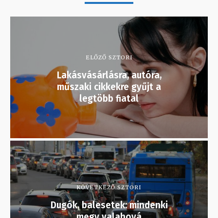
ELŐZŐ SZTORI
Lakásvásárlásra, autóra,
műszaki cikkekre gyűjt a
legtöbb fiatal
KÖVETKEZŐ SZTORI
Dugók, balesetek: mindenki
megy valahová