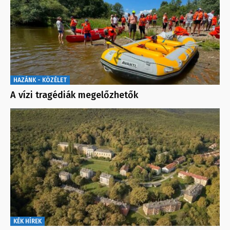
HAZÁNK - KÖZÉLET
A vízi tragédiák megelőzhetők
KÉK HÍREK