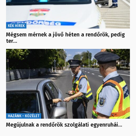
KÉK HÍREK
Mégsem mérnek a jövő héten a rendőrök, pedig
ter…
HAZÁNK - KÖZÉLET
Megújulnak a rendőrök szolgálati egyenruhái…