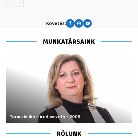
Követés:
MUNKATÁRSAINK
Torma Anikó – irodavezető – 2008
S
RÓLUNK