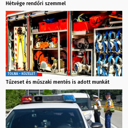
Hétvége rendőri szemmel
TOLNA - KÖZÉLET
Tűzeset és műszaki mentés is adott munkát