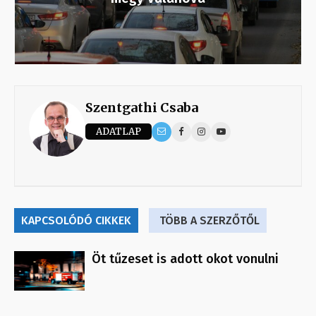
Szentgathi Csaba
ADATLAP
KAPCSOLÓDÓ CIKKEK
TÖBB A SZERZŐTŐL
Öt tűzeset is adott okot vonulni