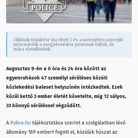
Cikkünk frissítése óta eltelt
2 év
, a szövegben szereplő
információk a megjelenéskor pontosak voltak, de
mára elavulhattak.
Augusztus 9-én a 0 óra és 24 óra között az
egyenruhások 47 személyi sérüléses közúti
közlekedési baleset helyszínén intézkedtek. Ezek
közül kettő 3 ember életét követelte, míg 12 súlyos,
33 könnyű sérüléssel végződött.
A
Police.hu
tájékoztatása szerint a szolgálatban lévő
állomány 169 embert fogott el, közülük húszat az