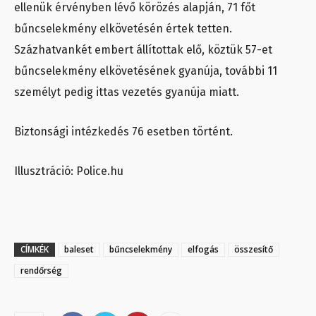
ellenük érvényben lévő körözés alapján, 71 főt
bűncselekmény elkövetésén értek tetten.
Százhatvankét embert állítottak elő, köztük 57-et
bűncselekmény elkövetésének gyanúja, további 11
személyt pedig ittas vezetés gyanúja miatt.
Biztonsági intézkedés 76 esetben történt.
Illusztráció: Police.hu
CÍMKÉK
baleset
bűncselekmény
elfogás
összesítő
rendőrség