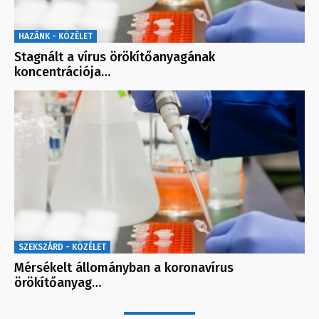
HAZÁNK - KÖZÉLET
Stagnált a vírus örökítőanyagának
koncentrációja…
SZEKSZÁRD - KÖZÉLET
Mérsékelt állományban a koronavírus
örökítőanyag…