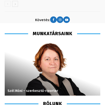
Követés:
MUNKATÁRSAINK
Szél Móni – szerkesztő-riporter
M
RÓLUNK