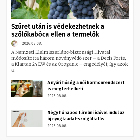
Szüret után is védekezhetnek a
szőlőkabóca ellen a termelők
2026.08.08.
A Nemzeti Élelmiszerlánc-biztonsági Hivatal
módosította három növényvédő szer – a Decis Forte,
a Klartan 24 EW és az Oroganic – engedélyét, így azok
a...
A nyári hőség a női hormonrendszert
is megterhelheti
2026.08.08.
Négy hónapos türelmi idővel indul az
új nyugtaadat-szolgáltatás
2026.08.08.