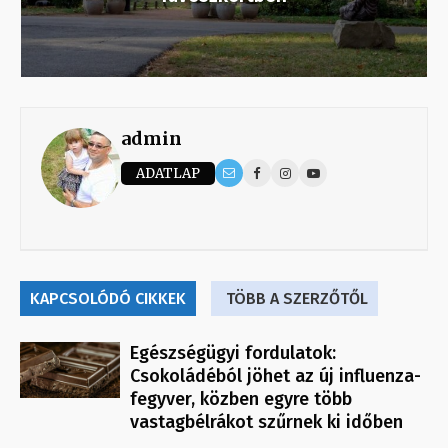
admin
ADATLAP
KAPCSOLÓDÓ CIKKEK
TÖBB A SZERZŐTŐL
Egészségügyi fordulatok:
Csokoládéból jöhet az új influenza-
fegyver, közben egyre több
vastagbélrákot szűrnek ki időben