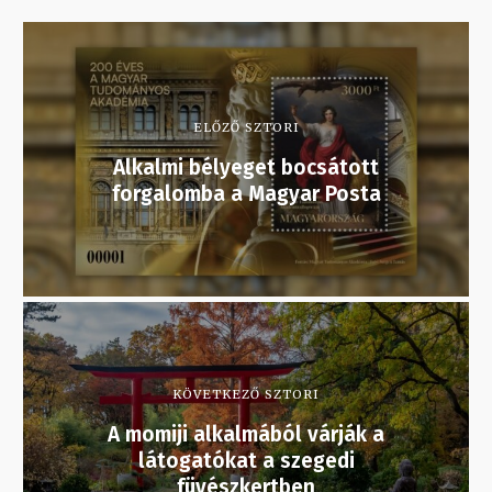
ELŐZŐ SZTORI
Alkalmi bélyeget bocsátott
forgalomba a Magyar Posta
KÖVETKEZŐ SZTORI
A momiji alkalmából várják a
látogatókat a szegedi
füvészkertben