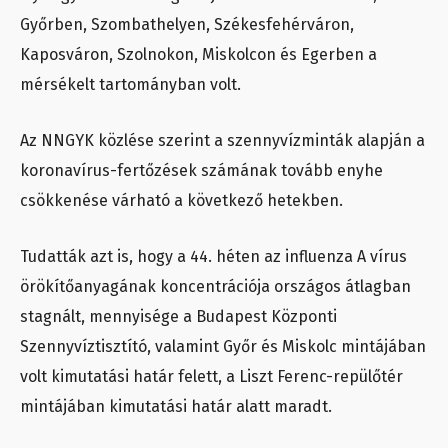
Győrben, Szombathelyen, Székesfehérváron,
Kaposváron, Szolnokon, Miskolcon és Egerben a
mérsékelt tartományban volt.
Az NNGYK közlése szerint a szennyvízminták alapján a
koronavírus-fertőzések számának tovább enyhe
csökkenése várható a következő hetekben.
Tudatták azt is, hogy a 44. héten az influenza A vírus
örökítőanyagának koncentrációja országos átlagban
stagnált, mennyisége a Budapest Központi
Szennyvíztisztító, valamint Győr és Miskolc mintájában
volt kimutatási határ felett, a Liszt Ferenc-repülőtér
mintájában kimutatási határ alatt maradt.