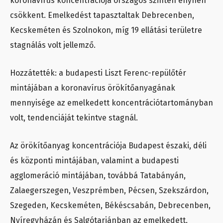
koronavírus koncentrációja országos szinten enyhén
csökkent. Emelkedést tapasztaltak Debrecenben,
Kecskeméten és Szolnokon, míg 19 ellátási területre
stagnálás volt jellemző.
Hozzátették: a budapesti Liszt Ferenc-repülőtér
mintájában a koronavírus örökítőanyagának
mennyisége az emelkedett koncentrációtartományban
volt, tendenciáját tekintve stagnál.
Az örökítőanyag koncentrációja Budapest északi, déli
és központi mintájában, valamint a budapesti
agglomeráció mintájában, továbbá Tatabányán,
Zalaegerszegen, Veszprémben, Pécsen, Szekszárdon,
Szegeden, Kecskeméten, Békéscsabán, Debrecenben,
Nyíregyházán és Salgótarjánban az emelkedett,