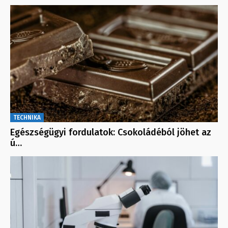
TECHNIKA
Egészségügyi fordulatok: Csokoládéból jöhet az
ú…