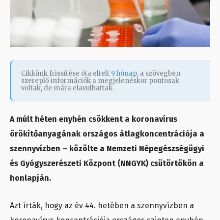
Cikkünk frissítése óta eltelt
9 hónap
, a szövegben
szereplő információk a megjelenéskor pontosak
voltak, de mára elavulhattak.
A múlt héten enyhén csökkent a koronavírus
örökítőanyagának országos átlagkoncentrációja a
szennyvízben – közölte a Nemzeti Népegészségügyi
és Gyógyszerészeti Központ (NNGYK) csütörtökön a
honlapján.
Azt írták, hogy az év 44. hetében a szennyvízben a