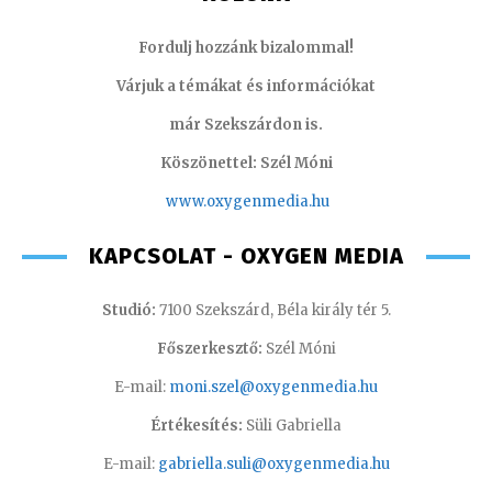
Fordulj hozzánk bizalommal!
Várjuk a témákat és információkat
már Szekszárdon is.
Köszönettel: Szél Móni
www.oxygenmedia.hu
KAPCSOLAT - OXYGEN MEDIA
Studió:
7100 Szekszárd, Béla király tér 5.
Főszerkesztő:
Szél Móni
E-mail:
moni.szel@oxygenmedia.hu
Értékesítés:
Süli Gabriella
E-mail:
gabriella.suli@oxygenmedia.hu