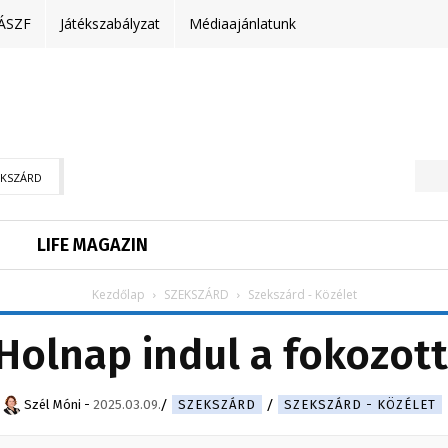
ÁSZF
Játékszabályzat
Médiaajánlatunk
EKSZÁRD
LIFE MAGAZIN
Kezdőlap
SZEKSZÁRD
Szekszárd - Közélet
Holnap indul a fokozot
Szél Móni
-
2025.03.09.
SZEKSZÁRD
SZEKSZÁRD - KÖZÉLET