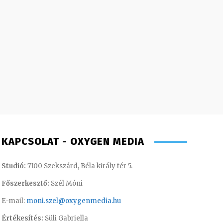
KAPCSOLAT - OXYGEN MEDIA
Studió:
7100 Szekszárd, Béla király tér 5.
Főszerkesztő:
Szél Móni
E-mail:
moni.szel@oxygenmedia.hu
Értékesítés:
Süli Gabriella