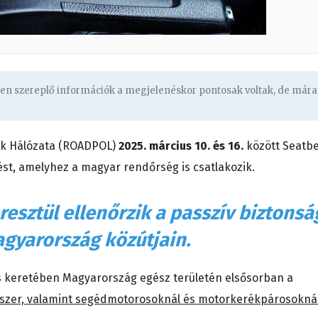
ben szereplő információk a megjelenéskor pontosak voltak, de mára
ek Hálózata (ROADPOL)
2025. március 10. és 16.
között Seatbe
ést, amelyhez a magyar rendőrség is csatlakozik.
esztül ellenőrzik a passzív biztonsá
gyarország közútjain.
és keretében Magyarország egész területén elsősorban a
dszer, valamint segédmotorosoknál és motorkerékpárosokná