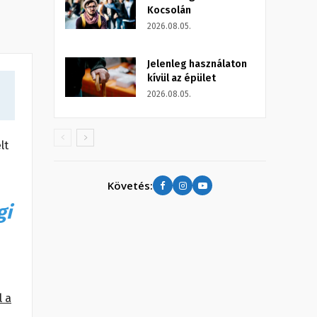
Kocsolán
2026.08.05.
Jelenleg használaton
kívül az épület
2026.08.05.
lt
Követés:
gi
l a