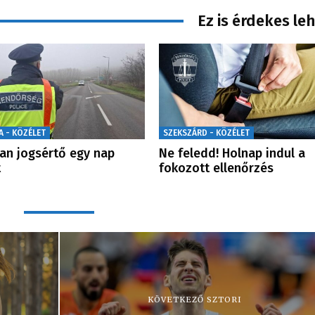
Ez is érdekes le
A - KÖZÉLET
SZEKSZÁRD - KÖZÉLET
an jogsértő egy nap
Ne feledd! Holnap indul a
t
fokozott ellenőrzés
KÖVETKEZŐ SZTORI