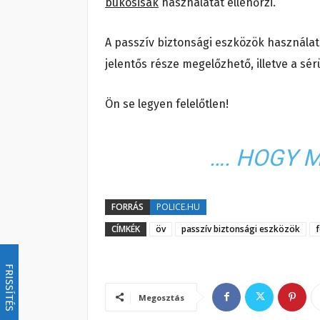
bukósisak
használatát ellenőrzi.
A passzív biztonsági eszközök használat
jelentős része megelőzhető, illetve a sé
Ön se legyen felelőtlen!
…. HOGY 
FORRÁS
POLICE.HU
CÍMKÉK
öv
passzív biztonsági eszközök
f
FRISSÍTÉS
Megosztás