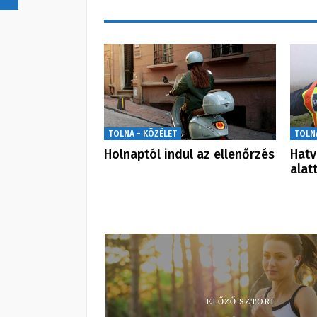
TOLNA - KÖZÉLET
TOLN
Holnaptól indul az ellenőrzés
Hatv
alat
ELŐZŐ SZTORI