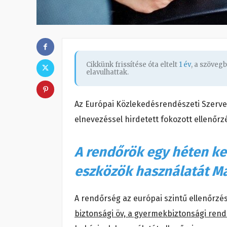
Cikkünk frissítése óta eltelt
1 év
, a szöveg
elavulhattak.
Az Európai Közlekedésrendészeti Szerv
elnevezéssel hirdetett fokozott ellenőrz
A rendőrök egy héten ker
eszközök használatát Ma
A rendőrség az európai szintű ellenőrz
biztonsági öv, a gyermekbiztonsági ren