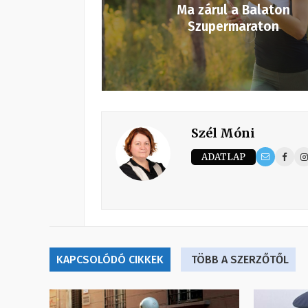
Ma zárul a Balaton
Szupermaraton
Szél Móni
ADATLAP
KAPCSOLÓDÓ CIKKEK
TÖBB A SZERZŐTŐL