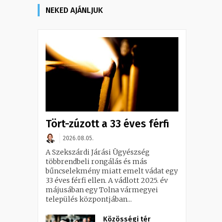
NEKED AJÁNLJUK
Tört-zúzott a 33 éves férfi
2026.08.05.
A Szekszárdi Járási Ügyészség
többrendbeli rongálás és más
bűncselekmény miatt emelt vádat egy
33 éves férfi ellen. A vádlott 2025. év
májusában egy Tolna vármegyei
település központjában...
Közösségi tér