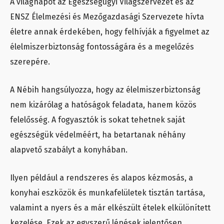
A világnapot az Egészségügyi Világszervezet és az
ENSZ Élelmezési és Mezőgazdasági Szervezete hívta
életre annak érdekében, hogy felhívják a figyelmet az
élelmiszerbiztonság fontosságára és a megelőzés
szerepére.
A Nébih hangsúlyozza, hogy az élelmiszerbiztonság
nem kizárólag a hatóságok feladata, hanem közös
felelősség. A fogyasztók is sokat tehetnek saját
egészségük védelméért, ha betartanak néhány
alapvető szabályt a konyhában.
Ilyen például a rendszeres és alapos kézmosás, a
konyhai eszközök és munkafelületek tisztán tartása,
valamint a nyers és a már elkészült ételek elkülönített
kezelése. Ezek az egyszerű lépések jelentősen