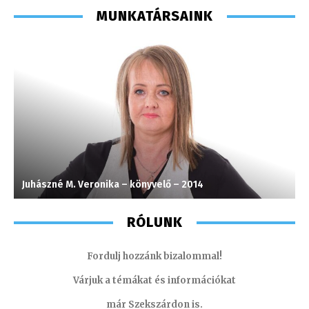
MUNKATÁRSAINK
Juhászné M. Veronika – könyvelő – 2014
M
RÓLUNK
Fordulj hozzánk bizalommal!
Várjuk a témákat és információkat
már Szekszárdon is.