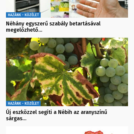
HAZÁNK - KÖZÉLET
Néhány egyszerű szabály betartásával
megelőzhető…
HAZÁNK - KÖZÉLET
Új eszközzel segíti a Nébih az aranyszínű
sárgas…