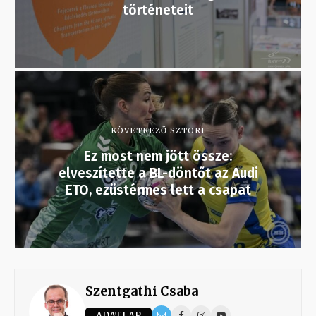
történeteit
KÖVETKEZŐ SZTORI
Ez most nem jött össze:
elveszítette a BL-döntőt az Audi
ETO, ezüstérmes lett a csapat
Szentgathi Csaba
ADATLAP