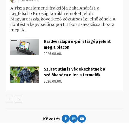
2026.08.08.
A Tisza parlamenti frakciója Baka Andrást, a
Legfelsőbb Bíróság korábbi elnökét jelöli
Magyarország következő köztársasági elnökének. A
döntést a képviselőcsoport titkos szavazással hozta
meg. A...
Hardveralapú e-pénztárgép jelent
meg a piacon
2026.08.08.
Szüret után is védekezhetnek a
szőlőkabóca ellen a termelők
2026.08.08.
Követés: