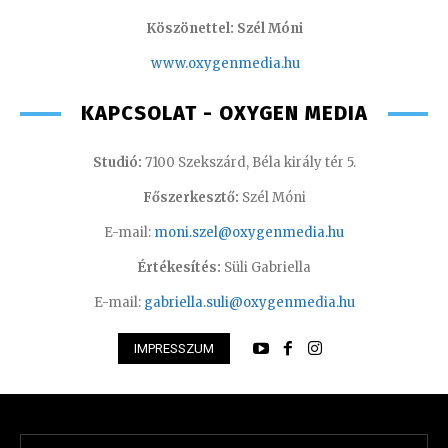
Köszönettel: Szél Móni
www.oxygenmedia.hu
KAPCSOLAT - OXYGEN MEDIA
Studió:
7100 Szekszárd, Béla király tér 5.
Főszerkesztő:
Szél Móni
E-mail:
moni.szel@oxygenmedia.hu
Értékesítés:
Süli Gabriella
E-mail:
gabriella.suli@oxygenmedia.hu
IMPRESSZUM