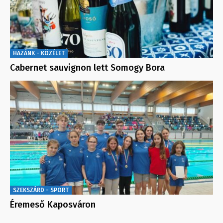
HAZÁNK - KÖZÉLET
Cabernet sauvignon lett Somogy Bora
SZEKSZÁRD - SPORT
Éremeső Kaposváron