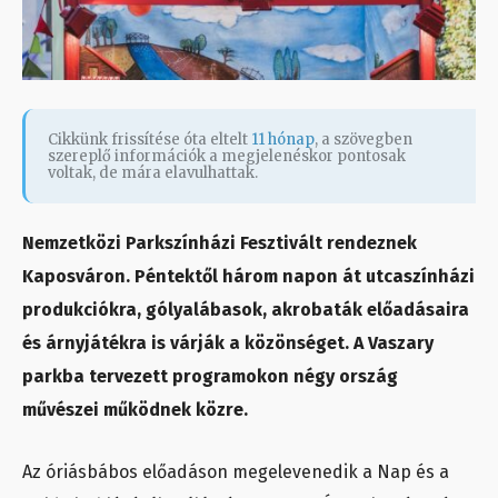
Cikkünk frissítése óta eltelt
11 hónap
, a szövegben
szereplő információk a megjelenéskor pontosak
voltak, de mára elavulhattak.
Nemzetközi Parkszínházi Fesztivált rendeznek
Kaposváron. Péntektől három napon át utcaszínházi
produkciókra, gólyalábasok, akrobaták előadásaira
és árnyjátékra is várják a közönséget. A Vaszary
parkba tervezett programokon négy ország
művészei működnek közre.
Az óriásbábos előadáson megelevenedik a Nap és a