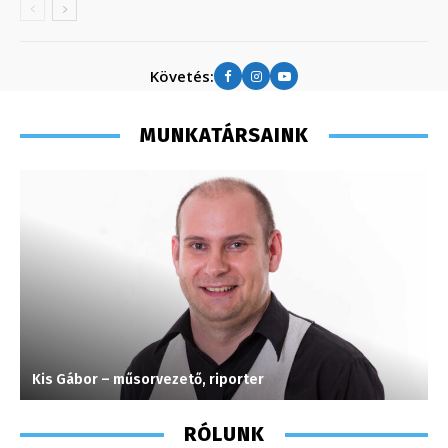
Követés:
MUNKATÁRSAINK
Kis Gábor – műsorvezető, riporter
S
RÓLUNK