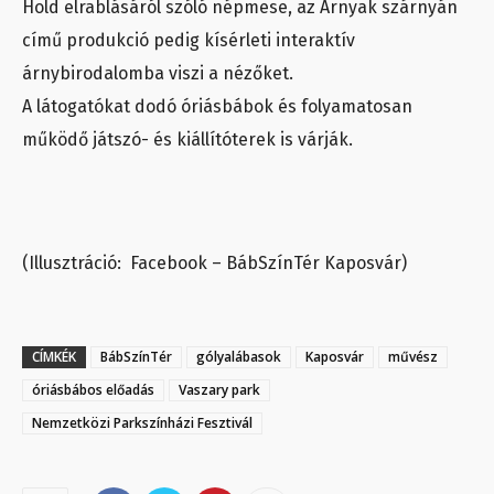
Hold elrablásáról szóló népmese, az Árnyak szárnyán
című produkció pedig kísérleti interaktív
árnybirodalomba viszi a nézőket.
A látogatókat dodó óriásbábok és folyamatosan
működő játszó- és kiállítóterek is várják.
(Illusztráció: Facebook – BábSzínTér Kaposvár)
CÍMKÉK
BábSzínTér
gólyalábasok
Kaposvár
művész
óriásbábos előadás
Vaszary park
Nemzetközi Parkszínházi Fesztivál