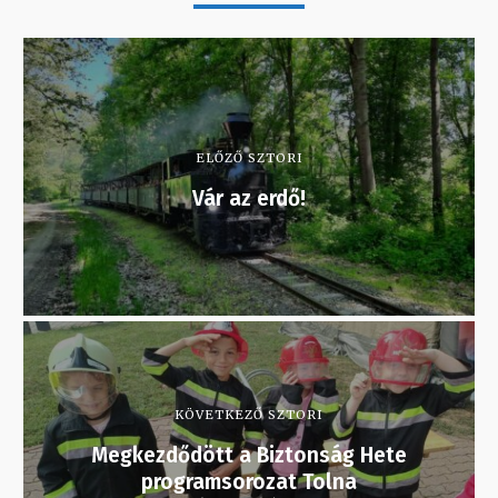
ELŐZŐ SZTORI
Vár az erdő!
KÖVETKEZŐ SZTORI
Megkezdődött a Biztonság Hete
programsorozat Tolna