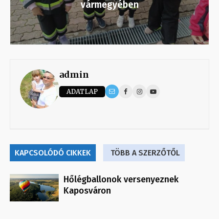
vármegyében
admin
ADATLAP
KAPCSOLÓDÓ CIKKEK
TÖBB A SZERZŐTŐL
Hőlégballonok versenyeznek
Kaposváron