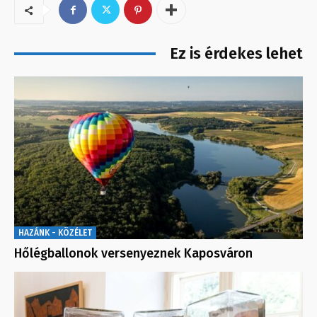
Ez is érdekes lehet
HAZÁNK - KÖZÉLET
Hőlégballonok versenyeznek Kaposváron