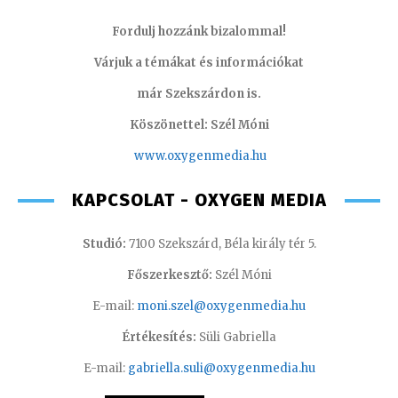
Fordulj hozzánk bizalommal!
Várjuk a témákat és információkat
már Szekszárdon is.
Köszönettel: Szél Móni
www.oxygenmedia.hu
KAPCSOLAT - OXYGEN MEDIA
Studió:
7100 Szekszárd, Béla király tér 5.
Főszerkesztő:
Szél Móni
E-mail:
moni.szel@oxygenmedia.hu
Értékesítés:
Süli Gabriella
E-mail:
gabriella.suli@oxygenmedia.hu