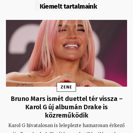
KIEMELT
Kiemelt tartalmaink
ZENE
Bruno Mars ismét duettel tér vissza –
Karol G új albumán Drake is
közreműködik
Karol G hivatalosan is leleplezte hamarosan érkező