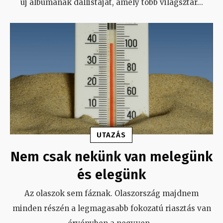
új albumának dallistáját, amely több világsztár
...
UTAZÁS
Nem csak nekünk van melegünk
és elegünk
Az olaszok sem fáznak. Olaszország majdnem
minden részén a legmagasabb fokozatú riasztás van