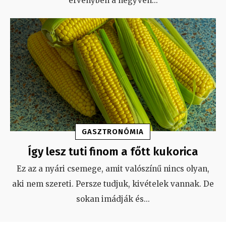
érvényben a negyven
...
GASZTRONÓMIA
Így lesz tuti finom a főtt kukorica
Ez az a nyári csemege, amit valószínű nincs olyan,
aki nem szereti. Persze tudjuk, kivételek vannak. De
sokan imádják és
...