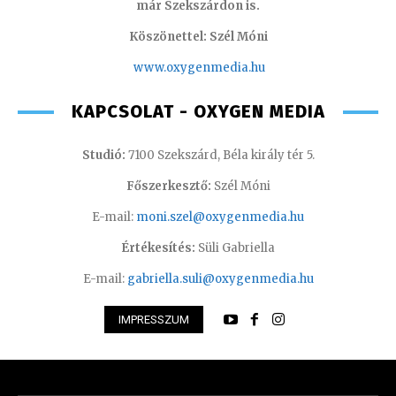
már Szekszárdon is.
Köszönettel: Szél Móni
www.oxygenmedia.hu
KAPCSOLAT - OXYGEN MEDIA
Studió:
7100 Szekszárd, Béla király tér 5.
Főszerkesztő:
Szél Móni
E-mail:
moni.szel@oxygenmedia.hu
Értékesítés:
Süli Gabriella
E-mail:
gabriella.suli@oxygenmedia.hu
IMPRESSZUM