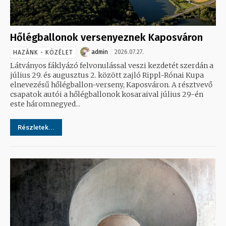
Hőlégballonok versenyeznek Kaposváron
admin
2026.07.27.
HAZÁNK - KÖZÉLET
Látványos fáklyázó felvonulással veszi kezdetét szerdán a
július 29. és augusztus 2. között zajló Rippl-Rónai Kupa
elnevezésű hőlégballon-verseny, Kaposváron. A résztvevő
csapatok autói a hőlégballonok kosaraival július 29-én
este háromnegyed...
Részletek...