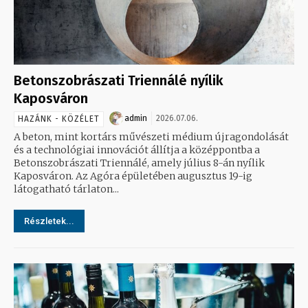
Betonszobrászati Triennálé nyílik
Kaposváron
admin
2026.07.06.
HAZÁNK - KÖZÉLET
A beton, mint kortárs művészeti médium újragondolását
és a technológiai innovációt állítja a középpontba a
Betonszobrászati Triennálé, amely július 8-án nyílik
Kaposváron. Az Agóra épületében augusztus 19-ig
látogatható tárlaton...
Részletek...