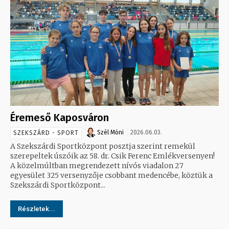
Éremeső Kaposváron
Szél Móni
2026.06.03.
SZEKSZÁRD - SPORT
A Szekszárdi Sportközpont posztja szerint remekül
szerepeltek úszóik az 58. dr. Csik Ferenc Emlékversenyen!
A közelmúltban megrendezett nívós viadalon 27
egyesület 325 versenyzője csobbant medencébe, köztük a
Szekszárdi Sportközpont...
Részletek...