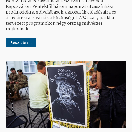
Nemzetközi Parkszínházi Fesztivált rendeznek
Kaposváron. Péntektől három napon át utcaszínházi
produkciókra, gólyalábasok, akrobaták előadásaira és
árnyjátékra is várják a közönséget. A Vaszary parkba
tervezett programokon négy ország művészei
működnek...
Részletek...