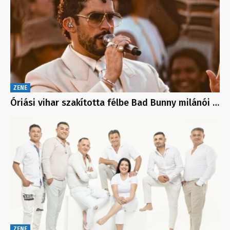
ZENE
Óriási vihar szakította félbe Bad Bunny milánói …
ZENE