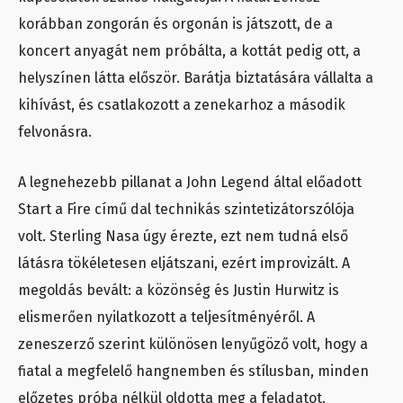
korábban zongorán és orgonán is játszott, de a
koncert anyagát nem próbálta, a kottát pedig ott, a
helyszínen látta először. Barátja biztatására vállalta a
kihívást, és csatlakozott a zenekarhoz a második
felvonásra.
A legnehezebb pillanat a John Legend által előadott
Start a Fire című dal technikás szintetizátorszólója
volt. Sterling Nasa úgy érezte, ezt nem tudná első
látásra tökéletesen eljátszani, ezért improvizált. A
megoldás bevált: a közönség és Justin Hurwitz is
elismerően nyilatkozott a teljesítményéről. A
zeneszerző szerint különösen lenyűgöző volt, hogy a
fiatal a megfelelő hangnemben és stílusban, minden
előzetes próba nélkül oldotta meg a feladatot.