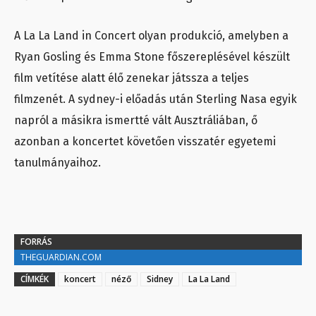
A La La Land in Concert olyan produkció, amelyben a
Ryan Gosling és Emma Stone főszereplésével készült
film vetítése alatt élő zenekar játssza a teljes
filmzenét. A sydney-i előadás után Sterling Nasa egyik
napról a másikra ismertté vált Ausztráliában, ő
azonban a koncertet követően visszatér egyetemi
tanulmányaihoz.
FORRÁS
THEGUARDIAN.COM
CÍMKÉK
koncert
néző
Sidney
La La Land