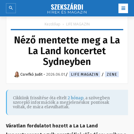
Kezdőlap
LIFE MAGAZIN
Néző mentette meg a La
La Land koncertet
Sydneyben
Csrefkó Judit
-
2026.06.01.
LIFE MAGAZIN
ZENE
Cikkünk frissítése óta eltelt
2 hónap
, a szövegben
szereplő információk a megjelenéskor pontosak
voltak, de mára elavulhattak.
Váratlan fordulatot hozott a La La Land