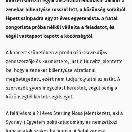
koncertsorozat egyik ausztráliai előadása: amikor a
zenekar billentyűse rosszul lett, a közönség soraiból
lépett színpadra egy 21 éves egyetemista. A fiatal
zongorista próba nélkül vállalta a feladatot, és
végül vastapsot kapott a közönségtől.
A koncert szünetében a produkció Oscar-díjas
zeneszerzője és karmestere, Justin Hurwitz jelentette
be, hogy a zenekar billentyűse váratlanul
megbetegedett, ezért nem tudja folytatni az estét. A
szervezők gyors megoldást kerestek, végül pedig a
közönségtől kértek segítséget.
A felhívásra a 21 éves Sterling Nasa jelentkezett, aki a
Sydney-i Egyetem politikatudomány és nemzetközi
kapcsolatok szakos hallgatója. A fiatal zenész