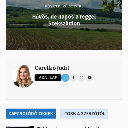
KÖVETKEZŐ SZTORI
Hűvös, de napos a reggel
Szekszárdon
Csrefkó Judit
ADATLAP
KAPCSOLÓDÓ CIKKEK
TÖBB A SZERZŐTŐL