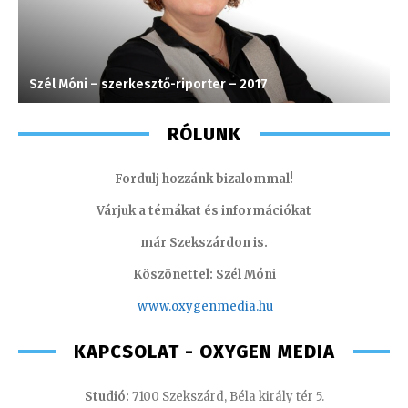
Szél Móni – szerkesztő-riporter – 2017
S
RÓLUNK
Fordulj hozzánk bizalommal!
Várjuk a témákat és információkat
már Szekszárdon is.
Köszönettel: Szél Móni
www.oxygenmedia.hu
KAPCSOLAT - OXYGEN MEDIA
Studió:
7100 Szekszárd, Béla király tér 5.