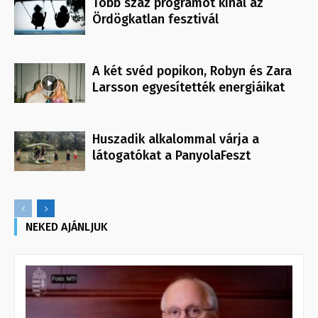
Több száz programot kínál az
Ördögkatlan fesztivál
A két svéd popikon, Robyn és Zara
Larsson egyesítették energiáikat
Huszadik alkalommal várja a
látogatókat a PanyolaFeszt
NEKED AJÁNLJUK