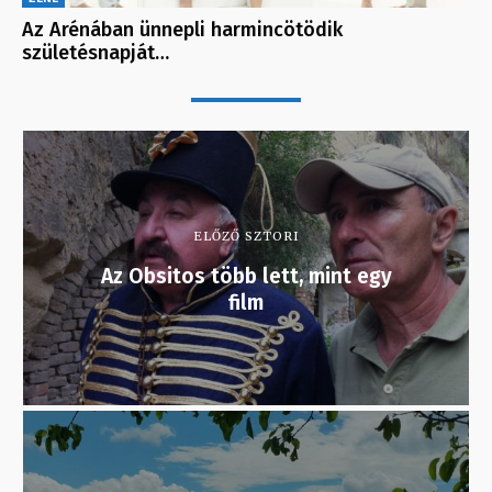
Az Arénában ünnepli harmincötödik
születésnapját…
ELŐZŐ SZTORI
Az Obsitos több lett, mint egy
film