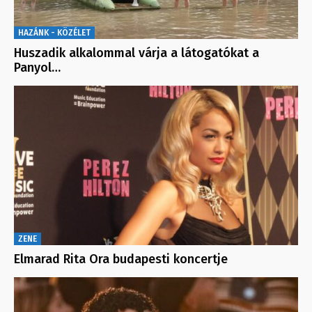
HAZÁNK - KÖZÉLET
Huszadik alkalommal várja a látogatókat a
Panyol…
ZENE
Elmarad Rita Ora budapesti koncertje