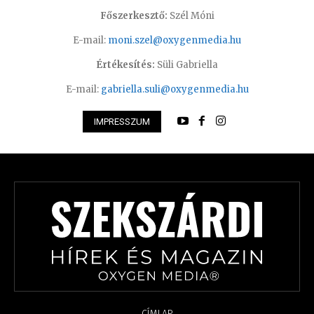
Főszerkesztő:
Szél Móni
E-mail:
moni.szel@oxygenmedia.hu
Értékesítés:
Süli Gabriella
E-mail:
gabriella.suli@oxygenmedia.hu
IMPRESSZUM
CÍMLAP