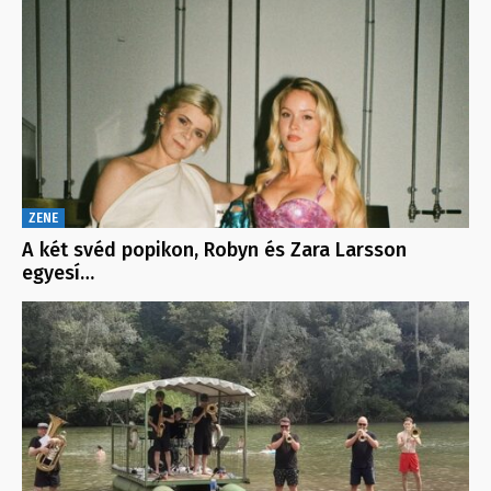
ZENE
A két svéd popikon, Robyn és Zara Larsson
egyesí…