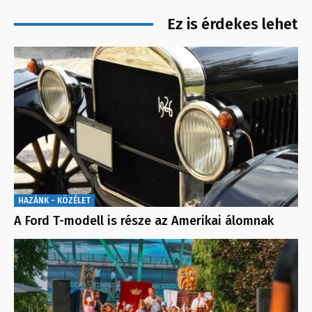
Ez is érdekes lehet
HAZÁNK - KÖZÉLET
A Ford T-modell is része az Amerikai álomnak