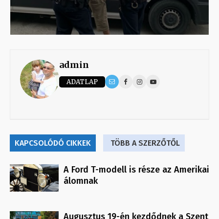
admin
ADATLAP
KAPCSOLÓDÓ CIKKEK
TÖBB A SZERZŐTŐL
A Ford T-modell is része az Amerikai
álomnak
Augusztus 19-én kezdődnek a Szent