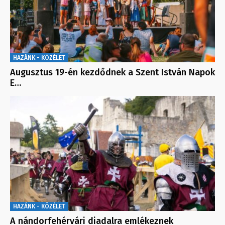
HAZÁNK - KÖZÉLET
Augusztus 19-én kezdődnek a Szent István Napok
E…
HAZÁNK - KÖZÉLET
A nándorfehérvári diadalra emlékeznek