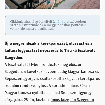
Cikkünk frissítése óta eltelt
2 hónap
, a szövegben
szereplő információk a megjelenéskor pontosak
voltak, de mára elavulhattak.
Újra megrendezik a kerékpározást, olvasást és a
kultúrafogyasztást népszerűsítő Tricikli fesztivált
Szegeden.
A fesztivált 2021-ben rendezték meg először
Szegeden, a következő évben pedig Magyarkanizsa és
Sepsiszentgyörgy is csatlakozott az egyedi kerékpáros
irodalmi rendezvényhez. A sort idén május 30-án
Magyarkanizsa nyitotta és majd Sepsiszentgyörgy
zárja július 25-én, közben
június közepén Szegeden