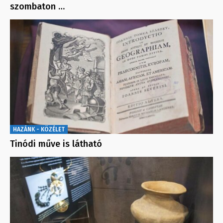
szombaton …
HAZÁNK - KÖZÉLET
Tinódi műve is látható