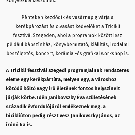
könyvekkel készülnek.
Pénteken kezdődik és vasárnapig várja a
kerékpározást és olvasást kedvelőket a Tricikli
fesztivál Szegeden, ahol a programok között lesz
például bábszínház, könyvbemutató, kiállítás, irodalmi
beszélgetés, koncert, kerámia -és grafikai workshop is.
A Tricikli fesztivál szegedi programjainak rendszeres
eleme egy kerékpártúra, melyen egy, a városhoz
kötődő költő vagy író életének fontos helyszíneit
járják körbe. Idén Janikovszky Éva születésének
századik évfordulójáról emlékeznek meg, a
bicikliúton pedig részt vesz Janikovszky János, az
írónő fia is.