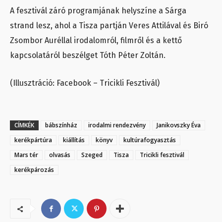
A fesztivál záró programjának helyszíne a Sárga
strand lesz, ahol a Tisza partján Veres Attilával és Biró
Zsombor Auréllal irodalomról, filmről és a kettő
kapcsolatáról beszélget Tóth Péter Zoltán.
(Illusztráció: Facebook – Tricikli Fesztivál)
CÍMKÉK
bábszínház
irodalmi rendezvény
Janikovszky Éva
kerékpártúra
kiállítás
könyv
kultúrafogyasztás
Mars tér
olvasás
Szeged
Tisza
Tricikli fesztivál
kerékpározás