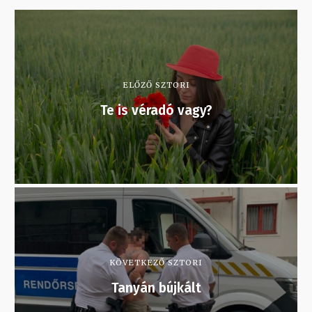
ELŐZŐ SZTORI
Te is véradó vagy?
KÖVETKEZŐ SZTORI
Tanyán bújkált