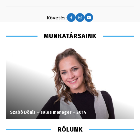
Követés:
MUNKATÁRSAINK
Szabó Döníz – sales manager – 2014
P
RÓLUNK