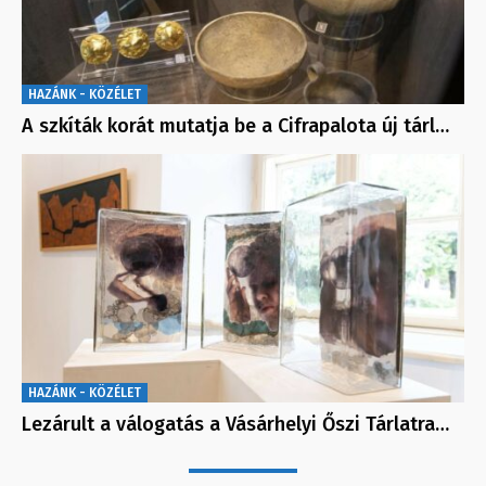
HAZÁNK - KÖZÉLET
A szkíták korát mutatja be a Cifrapalota új tárl…
HAZÁNK - KÖZÉLET
Lezárult a válogatás a Vásárhelyi Őszi Tárlatra…