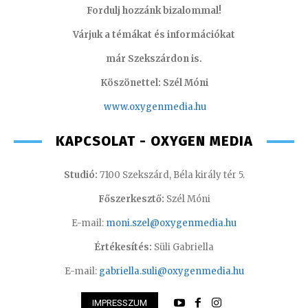
Fordulj hozzánk bizalommal!
Várjuk a témákat és információkat
már Szekszárdon is.
Köszönettel: Szél Móni
www.oxygenmedia.hu
KAPCSOLAT - OXYGEN MEDIA
Studió:
7100 Szekszárd, Béla király tér 5.
Főszerkesztő:
Szél Móni
E-mail:
moni.szel@oxygenmedia.hu
Értékesítés:
Süli Gabriella
E-mail:
gabriella.suli@oxygenmedia.hu
IMPRESSZUM