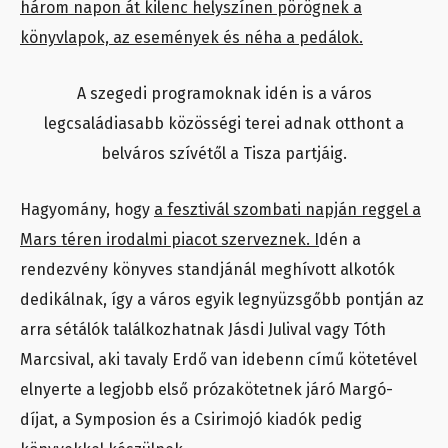
három napon át kilenc helyszínen pörögnek a
könyvlapok, az események és néha a pedálok.
A szegedi programoknak idén is a város
legcsaládiasabb közösségi terei adnak otthont a
belváros szívétől a Tisza partjáig.
Hagyomány, hogy
a fesztivál szombati napján reggel a
Mars téren irodalmi piacot szerveznek. I
dén a
rendezvény könyves standjánál meghívott alkotók
dedikálnak, így a város egyik legnyüzsgőbb pontján az
arra sétálók találkozhatnak Jásdi Julival vagy Tóth
Marcsival, aki tavaly Erdő van idebenn című kötetével
elnyerte a legjobb első prózakötetnek járó Margó-
díjat, a Symposion és a Csirimojó kiadók pedig