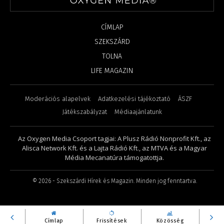
CÍMLAP
SZEKSZÁRD
TOLNA
LIFE MAGAZIN
Moderációs alapelvek
Adatkezelési tájékoztató
ÁSZF
Játékszabályzat
Médiaajánlatunk
Az Oxygen Media Csoport tagjai: A Plusz Rádió Nonprofit Kft., az
Alisca Network Kft. és a Lajta Rádió Kft., az MTVA és a Magyar
Média Mecanatúra támogatottja.
©
2026
- Szekszárdi Hírek és Magazin. Minden jog fenntartva.
Címlap
Frissítések
Közösség