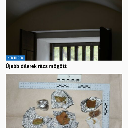
KÉK HÍREK
Újabb dílerek rács mögött