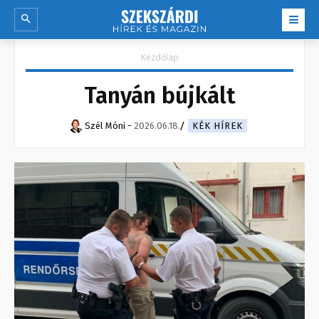
Kezdőlap
Tanyán bújkált
Szél Móni
-
2026.06.18.
KÉK HÍREK