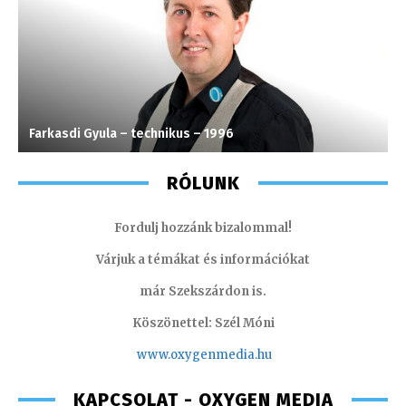
Farkasdi Gyula – technikus – 1996
F
RÓLUNK
Fordulj hozzánk bizalommal!
Várjuk a témákat és információkat
már Szekszárdon is.
Köszönettel: Szél Móni
www.oxygenmedia.hu
KAPCSOLAT - OXYGEN MEDIA