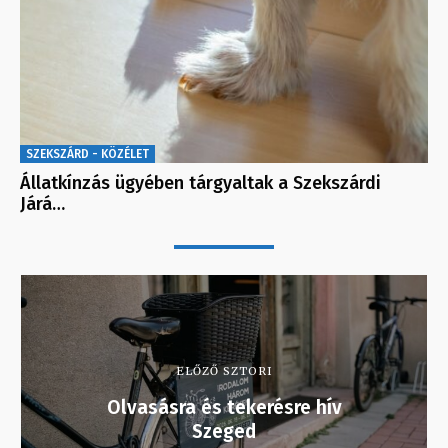
SZEKSZÁRD - KÖZÉLET
Állatkínzás ügyében tárgyaltak a Szekszárdi
Járá…
ELŐZŐ SZTORI
Olvasásra és tekerésre hív
Szeged