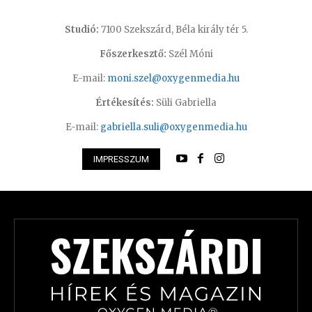
Studió:
7100 Szekszárd, Béla király tér 5.
Főszerkesztő:
Szél Móni
E-mail:
moni.szel@oxygenmedia.hu
Értékesítés:
Süli Gabriella
E-mail:
gabriella.suli@oxygenmedia.hu
IMPRESSZUM