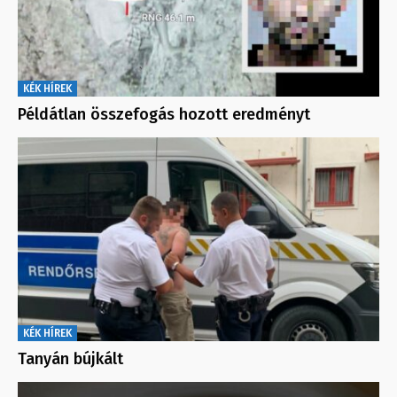
KÉK HÍREK
Példátlan összefogás hozott eredményt
KÉK HÍREK
Tanyán bújkált