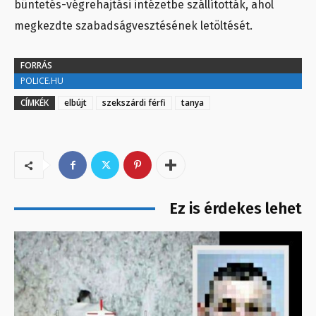
büntetés-végrehajtási intézetbe szállították, ahol
megkezdte szabadságvesztésének letöltését.
FORRÁS
POLICE.HU
CÍMKÉK
elbújt
szekszárdi férfi
tanya
Ez is érdekes lehet