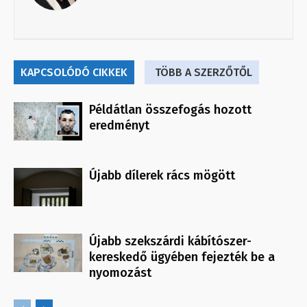
KAPCSOLÓDÓ CIKKEK
TÖBB A SZERZŐTŐL
Példátlan összefogás hozott
eredményt
Újabb dílerek rács mögött
Újabb szekszárdi kábítószer-
kereskedő ügyében fejezték be a
nyomozást