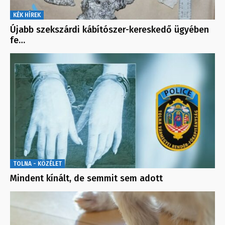
KÉK HÍREK
Újabb szekszárdi kábítószer-kereskedő ügyében
fe…
TOLNA - KÖZÉLET
Mindent kínált, de semmit sem adott